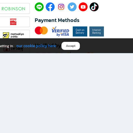
Payment Methods
Verified by
our cookie policy here
etting in
Accept
Download B2S app