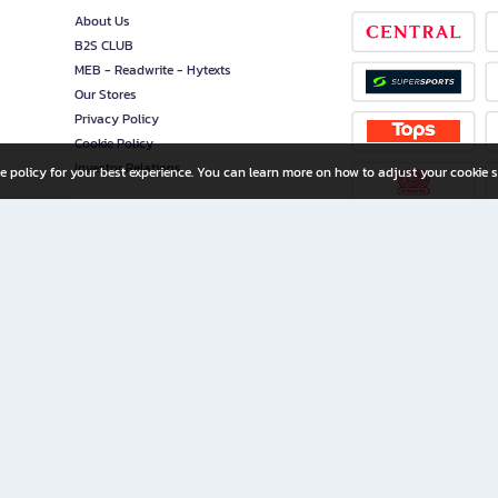
About Us
B2S CLUB
MEB - Readwrite - Hytexts
Our Stores
Privacy Policy
Cookie Policy
Investor Relations
e policy for your best experience. You can learn more on how to adjust your cookie s
ny Limited
iration for All Ages
riters, and creators alike.