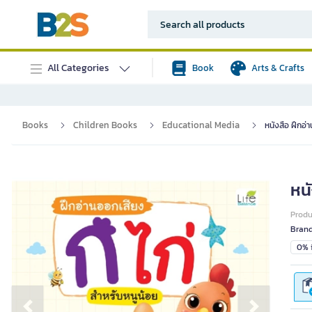
All Categories
Book
Arts & Crafts
Books
Children Books
Educational Media
หนังสือ ฝึกอ่
หนั
Prod
Bran
0% i