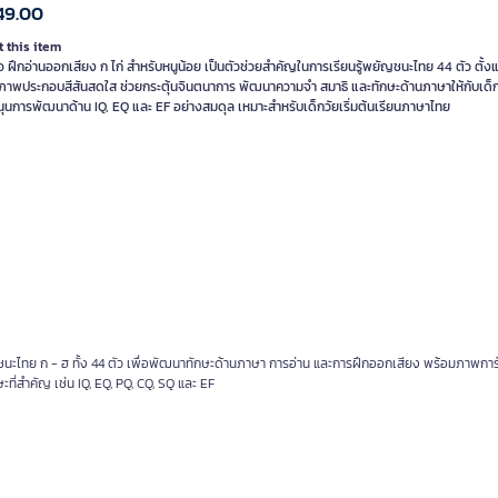
49.00
 this item
อ ฝึกอ่านออกเสียง ก ไก่ สำหรับหนูน้อย เป็นตัวช่วยสำคัญในการเรียนรู้พยัญชนะไทย 44 ตัว ตั้งแ
ภาพประกอบสีสันสดใส ช่วยกระตุ้นจินตนาการ พัฒนาความจำ สมาธิ และทักษะด้านภาษาให้กับเด็ก 
นุนการพัฒนาด้าน IQ, EQ และ EF อย่างสมดุล เหมาะสำหรับเด็กวัยเริ่มต้นเรียนภาษาไทย
ัญชนะไทย ก - ฮ ทั้ง 44 ตัว เพื่อพัฒนาทักษะด้านภาษา การอ่าน และการฝึกออกเสียง พร้อมภาพการ์
ี่สำคัญ เช่น IQ, EQ, PQ, CQ, SQ และ EF