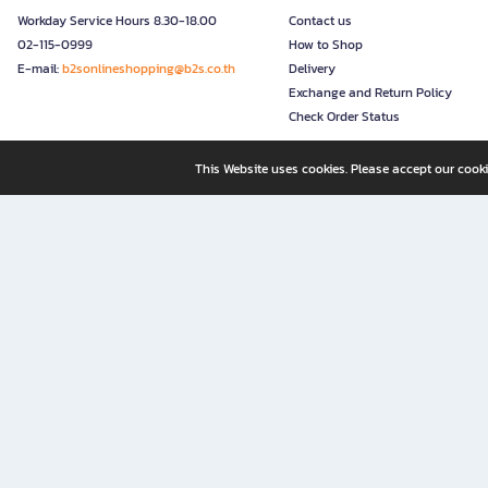
Workday Service Hours 8.30-18.00
Contact us
02-115-0999
How to Shop
E-mail:
b2sonlineshopping@b2s.co.th
Delivery
Exchange and Return Policy
Check Order Status
This Website uses cookies. Please accept our cooki
B2S, a business unit of Central Retail Corporation Public Compa
B2S Online: Your Destination for Books, Stationery, and Insp
B2S Online is your all-in-one bookstore and stationery shop, perfect for readers, w