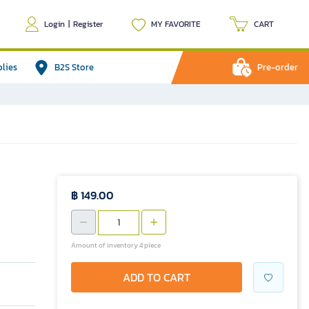
Login
|
Register
MY FAVORITE
CART
plies
B2S Store
Pre-order
฿ 149.00
Amount of inventory 4 piece
ADD TO CART