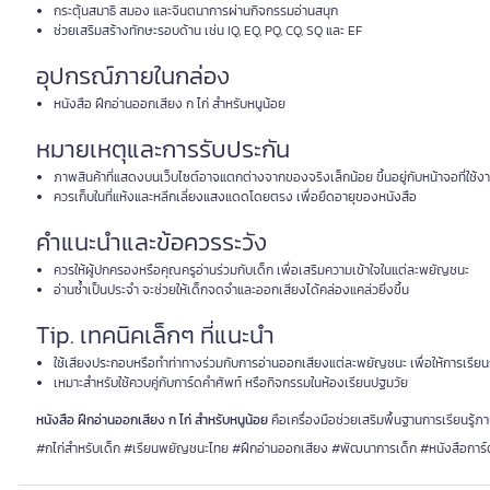
กระตุ้นสมาธิ สมอง และจินตนาการผ่านกิจกรรมอ่านสนุก
ช่วยเสริมสร้างทักษะรอบด้าน เช่น IQ, EQ, PQ, CQ, SQ และ EF
อุปกรณ์ภายในกล่อง
หนังสือ ฝึกอ่านออกเสียง ก ไก่ สำหรับหนูน้อย
หมายเหตุและการรับประกัน
ภาพสินค้าที่แสดงบนเว็บไซต์อาจแตกต่างจากของจริงเล็กน้อย ขึ้นอยู่กับหน้าจอที่ใช้ง
ควรเก็บในที่แห้งและหลีกเลี่ยงแสงแดดโดยตรง เพื่อยืดอายุของหนังสือ
คำแนะนำและข้อควรระวัง
ควรให้ผู้ปกครองหรือคุณครูอ่านร่วมกับเด็ก เพื่อเสริมความเข้าใจในแต่ละพยัญชนะ
อ่านซ้ำเป็นประจำ จะช่วยให้เด็กจดจำและออกเสียงได้คล่องแคล่วยิ่งขึ้น
Tip. เทคนิคเล็กๆ ที่แนะนำ
ใช้เสียงประกอบหรือทำท่าทางร่วมกับการอ่านออกเสียงแต่ละพยัญชนะ เพื่อให้การเรียนรู้ส
เหมาะสำหรับใช้ควบคู่กับการ์ดคำศัพท์ หรือกิจกรรมในห้องเรียนปฐมวัย
หนังสือ ฝึกอ่านออกเสียง ก ไก่ สำหรับหนูน้อย
คือเครื่องมือช่วยเสริมพื้นฐานการเรียนรู้ภาษ
#กไก่สำหรับเด็ก #เรียนพยัญชนะไทย #ฝึกอ่านออกเสียง #พัฒนาการเด็ก #หนังสือการ์ต