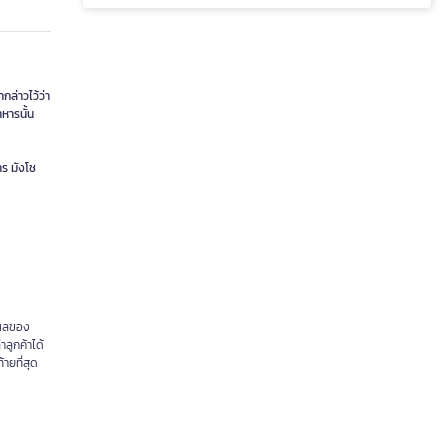
กล่าวไว้ว่า
หารนั้น
ร มังโช
แผลของ
ลูกค้าได้
ายที่สุด