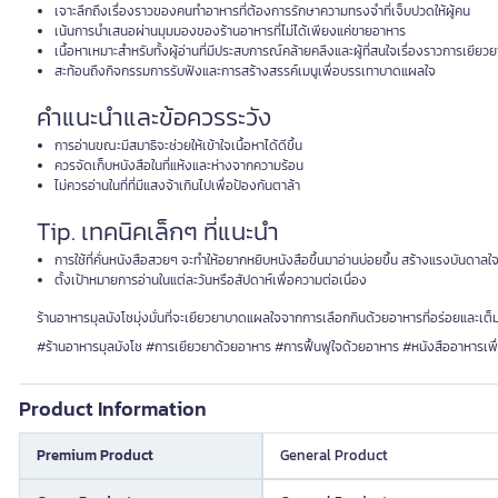
เจาะลึกถึงเรื่องราวของคนทำอาหารที่ต้องการรักษาความทรงจำที่เจ็บปวดให้ผู้คน
เน้นการนำเสนอผ่านมุมมองของร้านอาหารที่ไม่ได้เพียงแค่ขายอาหาร
เนื้อหาเหมาะสำหรับทั้งผู้อ่านที่มีประสบการณ์คล้ายคลึงและผู้ที่สนใจเรื่องราวการเยีย
สะท้อนถึงกิจกรรมการรับฟังและการสร้างสรรค์เมนูเพื่อบรรเทาบาดแผลใจ
คำแนะนำและข้อควรระวัง
การอ่านขณะมีสมาธิจะช่วยให้เข้าใจเนื้อหาได้ดีขึ้น
ควรจัดเก็บหนังสือในที่แห้งและห่างจากความร้อน
ไม่ควรอ่านในที่ที่มีแสงจ้าเกินไปเพื่อป้องกันตาล้า
Tip. เทคนิคเล็กๆ ที่แนะนำ
การใช้ที่คั่นหนังสือสวยๆ จะทำให้อยากหยิบหนังสือขึ้นมาอ่านบ่อยขึ้น สร้างแรงบันดาลใ
ตั้งเป้าหมายการอ่านในแต่ละวันหรือสัปดาห์เพื่อความต่อเนื่อง
ร้านอาหารมุลมังโชมุ่งมั่นที่จะเยียวยาบาดแผลใจจากการเลือกกินด้วยอาหารที่อร่อยและเต็
#ร้านอาหารมุลมังโช #การเยียวยาด้วยอาหาร #การฟื้นฟูใจด้วยอาหาร #หนังสืออาหารเพ
Product Information
Premium Product
General Product