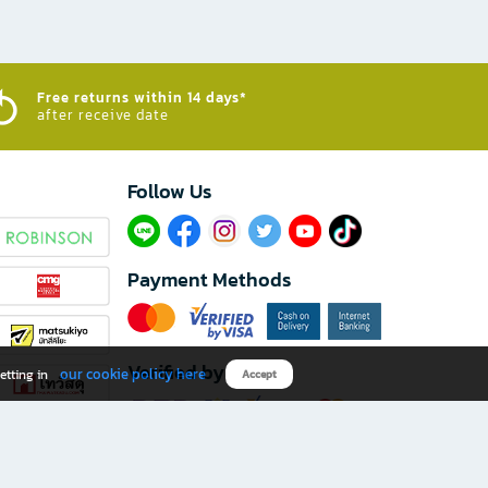
Free returns within 14 days*
after receive date
Follow Us​
Payment Methods
Verified by
our cookie policy here
etting in
Accept
Download B2S app