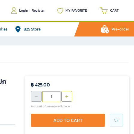
Login
|
Register
MY FAVORITE
CART
plies
B2S Store
Pre-order
บปก
฿ 425.00
Amount of inventory 5 piece
ADD TO CART