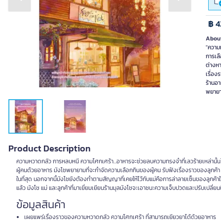
Previous slide
Next slide
฿ 4
About
"ความห
การเล
ต่างห
เรื่อง
ร้านอ
พยายาม
Product Description
ความหวาดกลัว การหลบหนี ความโศกเศร้า...อาหารจะช่วยลบความทรงจำที่เลวร้ายเหล่านั
ผู้คนด้วยอาหาร มังโชพยายามที่จะกำจัดความเลือกกินของผู้คน รับฟังเรื่องราวของลูกค้า 
ในที่สุด นอกจากนี้มังโชยังต้องทำตามสัญญาที่เคยให้ไว้กับแม่คือการล่าลายเซ็นของลูกค้าให
แล้ว มังโช แม่ และลูกค้าที่มาเยี่ยมเยียนร้านมุลมังโชจะเอาชนะความเจ็บปวดและปรับเปลี่ยนน
ข้อมูลสินค้า
เผยแพร่เรื่องราวของความหวาดกลัว ความโศกเศร้า ที่สามารถเยียวยาได้ด้วยอาหาร