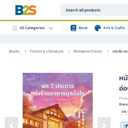
All Categories
Book
Arts & Crafts
Books
Fiction & Literature
Romance Fiction
หนังสือ พร
หน
อ่
Prod
Bran
0% i