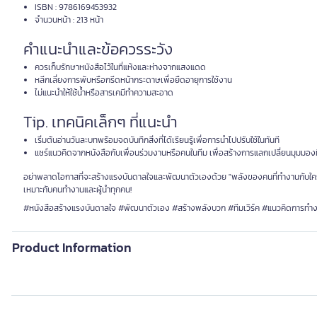
ISBN : 9786169453932
จำนวนหน้า : 213 หน้า
คำแนะนำและข้อควรระวัง
ควรเก็บรักษาหนังสือไว้ในที่แห้งและห่างจากแสงแดด
หลีกเลี่ยงการพับหรือกรีดหน้ากระดาษเพื่อยืดอายุการใช้งาน
ไม่แนะนำให้ใช้น้ำหรือสารเคมีทำความสะอาด
Tip. เทคนิคเล็กๆ ที่แนะนำ
เริ่มต้นอ่านวันละบทพร้อมจดบันทึกสิ่งที่ได้เรียนรู้เพื่อการนำไปปรับใช้ในทันที
แชร์แนวคิดจากหนังสือกับเพื่อนร่วมงานหรือคนในทีม เพื่อสร้างการแลกเปลี่ยนมุมมอง
อย่าพลาดโอกาสที่จะสร้างแรงบันดาลใจและพัฒนาตัวเองด้วย "พลังของคนที่ทำงานกับใครก็ได
เหมาะกับคนทำงานและผู้นำทุกคน!
#หนังสือสร้างแรงบันดาลใจ #พัฒนาตัวเอง #สร้างพลังบวก #ทีมเวิร์ค #แนวคิดการทำ
Product Information