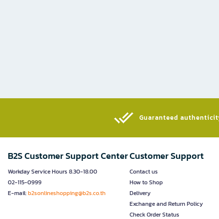
Guaranteed authenticity
B2S Customer Support Center
Customer Support
Workday Service Hours 8.30-18.00
Contact us
02-115-0999
How to Shop
E-mail:
b2sonlineshopping@b2s.co.th
Delivery
Exchange and Return Policy
Check Order Status