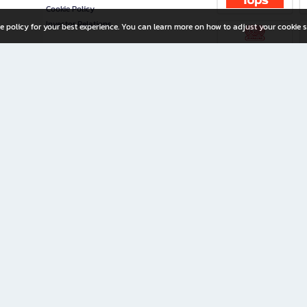
Cookie Policy
Investor Relations
e policy for your best experience. You can learn more on how to adjust your cookie s
ny Limited
iration for All Ages
riters, and creators alike.
home with a wide variety of books and high-quality stationery, along with exclusive d
 premium books and stationery 24/7—with monthly promotions and exclusive member pe
rement set by the company.