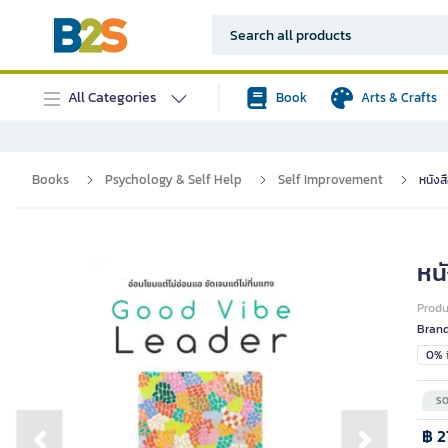
All Categories
Book
Arts & Crafts
Books
Psychology & Self Help
Self Improvement
หนังส
หน
Prod
Bran
0% i
SO
฿ 2