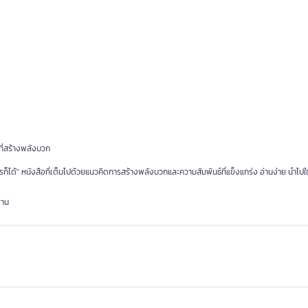
ที่สร้างพลังบวก
้" หนังสือที่เต็มไปด้วยแนวคิดการสร้างพลังบวกและความสัมพันธ์ที่แข็งแกร่ง อ่านง่าย นำไปใช
งาน