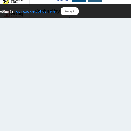
Verified by
our cookie policy here
etting in
Accept
Download B2S app
eals you don’t want to miss!
rks.