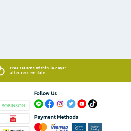
Free returns within 14 days*
after receive date
Follow Us​
Payment Methods