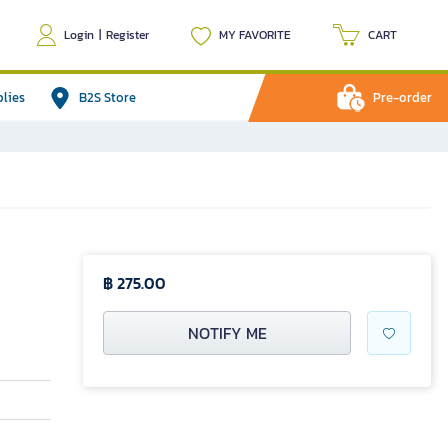
Login
|
Register
MY FAVORITE
CART
plies
B2S Store
Pre-order
฿ 275.00
NOTIFY ME