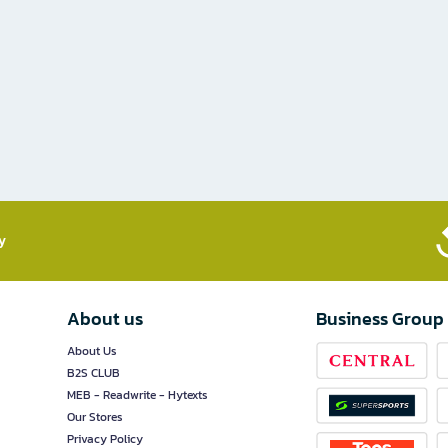
​
About us
Business Group
About Us
B2S CLUB
MEB - Readwrite - Hytexts
Our Stores
Privacy Policy