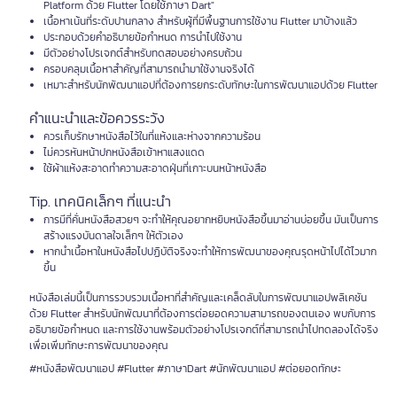
Platform ด้วย Flutter โดยใช้ภาษา Dart"
เนื้อหาเน้นที่ระดับปานกลาง สำหรับผู้ที่มีพื้นฐานการใช้งาน Flutter มาบ้างแล้ว
ประกอบด้วยคำอธิบายข้อกำหนด การนำไปใช้งาน
มีตัวอย่างโปรเจกต์สำหรับทดสอบอย่างครบถ้วน
ครอบคลุมเนื้อหาสำคัญที่สามารถนำมาใช้งานจริงได้
เหมาะสำหรับนักพัฒนาแอปที่ต้องการยกระดับทักษะในการพัฒนาแอปด้วย Flutter
คำแนะนำและข้อควรระวัง
ควรเก็บรักษาหนังสือไว้ในที่แห้งและห่างจากความร้อน
ไม่ควรหันหน้าปกหนังสือเข้าหาแสงแดด
ใช้ผ้าแห้งสะอาดทำความสะอาดฝุ่นที่เกาะบนหน้าหนังสือ
Tip. เทคนิคเล็กๆ ที่แนะนำ
การมีที่คั่นหนังสือสวยๆ จะทำให้คุณอยากหยิบหนังสือขึ้นมาอ่านบ่อยขึ้น มันเป็นการ
สร้างแรงบันดาลใจเล็กๆ ให้ตัวเอง
หากนำเนื้อหาในหนังสือไปปฏิบัติจริงจะทำให้การพัฒนาของคุณรุดหน้าไปได้ไวมาก
ขึ้น
หนังสือเล่มนี้เป็นการรวบรวมเนื้อหาที่สำคัญและเคล็ดลับในการพัฒนาแอปพลิเคชัน
ด้วย Flutter สำหรับนักพัฒนาที่ต้องการต่อยอดความสามารถของตนเอง พบกับการ
อธิบายข้อกำหนด และการใช้งานพร้อมตัวอย่างโปรเจกต์ที่สามารถนำไปทดลองได้จริง
เพื่อเพิ่มทักษะการพัฒนาของคุณ
#หนังสือพัฒนาแอป #Flutter #ภาษาDart #นักพัฒนาแอป #ต่อยอดทักษะ