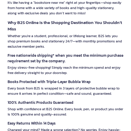
It’s like having a "bookstore near me" right at your fingertips—shop easily
from home with a wide variety of books and high-quality stationery,
along with exclusive deals you don’t want to miss!
Why B2S Online Is the Shopping Destination You Shouldn’t
Miss
Whether you're a student, professional, or lifelong learner, B2S lets you
shop premium books and stationery 24/7—with monthly promotions and
exclusive member perks.
Free nationwide shipping* when you meet the minimum purchase
requirement set by the company.
Enjoy stress-free shopping! Simply reach the minimum spend and enjoy
free delivery straight to your doorstep.
Books Protected with Triple-Layer Bubble Wrap
Every book from B2S is wrapped in 3 layers of protective bubble wrap to
ensure it arrives in perfect condition—safe and sound, guaranteed.
100% Authentic Products Guaranteed
Shop with confidence at B2S Online. Every book, pen, or product you order
is 100% genuine and quality-assured.
Easy Returns Within 14 Days
Changed your mind? Made a wrong selection? No worries. Enjoy hassle-