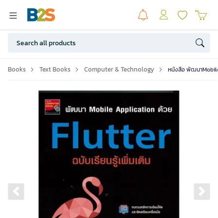
Books
Text Books
Computer & Technology
หนังสือ พัฒนาMobile 
Previous slide
Ne