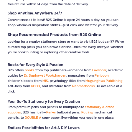
free returns within 14 days from the date of delivery.
Shop Anytime, Anywhere, 24/7
Convenience at its best! B2S Online is open 24 hours a day, so you can
shop whenever inspiration strikes—just click and wait for your delivery.
Shop Recommended Products from B2S Online
Looking for a nearby stationery store or want to visit B2S but can't? We’ve
curated top picks you can browse online—ideal for every lifestyle, whether
you're book hunting or exploring other creative tools.
Books for Every Style & Passion
B2S offers
books
from top publishers—romance from
Lavender
, academic
guides by
Dr. Suphawat Pookcharoen
, magazines from
Penboon
,
children’s books from
MIS
, psychology titles from
Mugunghwa Publishing
,
self-help from
KOOB
, and literature from
Nanmeebooks
. All available at a
click.
Your Go-To Stationery for Every Creation
From premium pens and pencils to multipurpose
stationary & office
supplies
, B2S has it all—
Parker
ballpoint pens,
Rotring
mechanical
pencils, to
DOUBLE A
copy paper. Everything you need in one place.
Endless Possibilities for Art & DIY Lovers