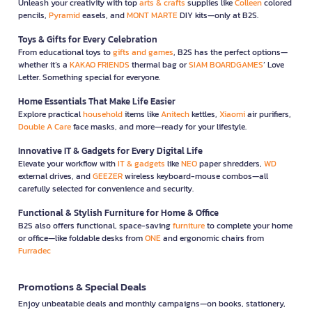
Unleash your creativity with top
arts & crafts
supplies like
Colleen
colored
pencils,
Pyramid
easels, and
MONT MARTE
DIY kits—only at B2S.
Toys & Gifts for Every Celebration
From educational toys to
gifts and games
, B2S has the perfect options—
whether it’s a
KAKAO FRIENDS
thermal bag or
SIAM BOARDGAMES
’ Love
Letter. Something special for everyone.
Home Essentials That Make Life Easier
Explore practical
household
items like
Anitech
kettles,
Xiaomi
air purifiers,
Double A Care
face masks, and more—ready for your lifestyle.
Innovative IT & Gadgets for Every Digital Life
Elevate your workflow with
IT & gadgets
like
NEO
paper shredders,
WD
external drives, and
GEEZER
wireless keyboard-mouse combos—all
carefully selected for convenience and security.
Functional & Stylish Furniture for Home & Office
B2S also offers functional, space-saving
furniture
to complete your home
or office—like foldable desks from
ONE
and ergonomic chairs from
Furradec
Promotions & Special Deals
Enjoy unbeatable deals and monthly campaigns—on books, stationery,