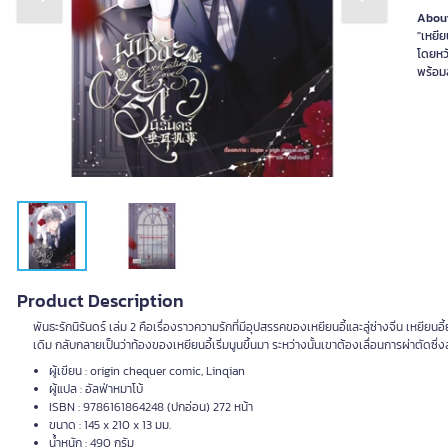
Previous slide
Next slide
About
"เหยีย
โดยหวั
พร้อมส
Product Description
พันธะรักนิรันดร์ เล่ม 2 คือเรื่องราวความรักที่มีอุปสรรคของเหยียนอี้และลู่ซ่างจิ่น เหยีย
เดิม กลับกลายเป็นว่าท้องของเหยียนอี้เริ่มนูนขึ้นมา ระหว่างนั้นเขาต้องเลื่อนการผ่าตัดซึ
ผู้เขียน : origin chequer comic, Linqian
ผู้แปล : อัลฟ่าหมาโบ้
ISBN : 9786161864248 (ปกอ่อน) 272 หน้า
ขนาด : 145 x 210 x 13 มม.
น้ำหนัก : 490 กรัม