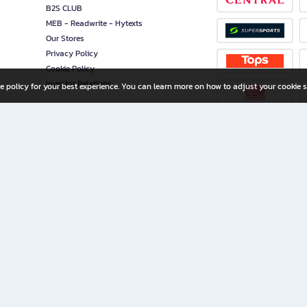
B2S CLUB
MEB - Readwrite - Hytexts
Our Stores
Privacy Policy
Cookie Policy
Investor Relations
e policy for your best experience. You can learn more on how to adjust your cookie s
ny Limited
iration for All Ages
riters, and creators alike.
home with a wide variety of books and high-quality stationery, along with exclusive d