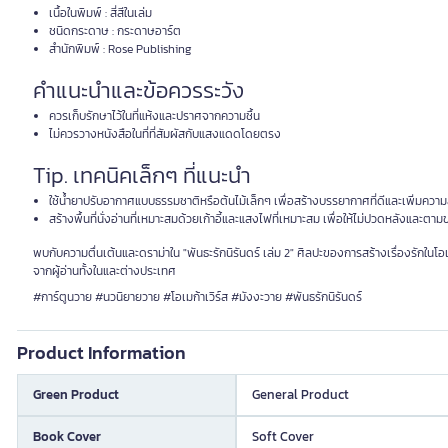
เนื้อในพิมพ์ : สี่สีในเล่ม
ชนิดกระดาษ : กระดาษอาร์ต
สำนักพิมพ์ : Rose Publishing
คำแนะนำและข้อควรระวัง
ควรเก็บรักษาไว้ในที่แห้งและปราศจากความชื้น
ไม่ควรวางหนังสือในที่ที่สัมผัสกับแสงแดดโดยตรง
Tip. เทคนิคเล็กๆ ที่แนะนำ
ใช้น้ำยาปรับอากาศแบบธรรมชาติหรือต้นไม้เล็กๆ เพื่อสร้างบรรยากาศที่ดีและเพิ่มควา
สร้างพื้นที่นั่งอ่านที่เหมาะสมด้วยเก้าอี้และแสงไฟที่เหมาะสม เพื่อให้ไม่ปวดหลังและตาม
พบกับความตื่นเต้นและดราม่าใน "พันธะรักนิรันดร์ เล่ม 2" ศิลปะของการสร้างเรื่องรักในโอเมก
จากผู้อ่านทั้งในและต่างประเทศ
#การ์ตูนวาย #นวนิยายวาย #โอเมก้าเวิร์ส #มังงะวาย #พันธรักนิรันดร์
Product Information
Green Product
General Product
Book Cover
Soft Cover