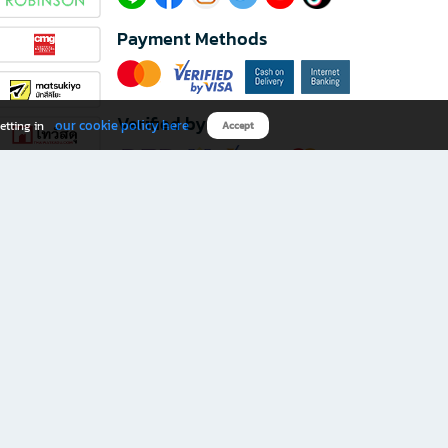
Payment Methods
Verified by
our cookie policy here
etting in
Accept
Download B2S app
eals you don’t want to miss!