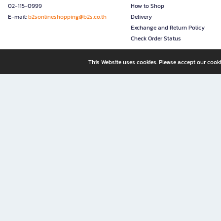
02-115-0999
How to Shop
E-mail:
b2sonlineshopping@b2s.co.th
Delivery
Exchange and Return Policy
Check Order Status
This Website uses cookies. Please accept our cooki
B2S, a business unit of Central Retail Corporation Public Compa
B2S Online: Your Destination for Books, Stationery, and Insp
B2S Online is your all-in-one bookstore and stationery shop, perfect for readers, w
It’s like having a "bookstore near me" right at your fingertips—shop easily from 