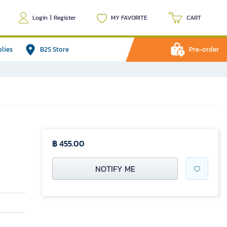
Login
|
Register
MY FAVORITE
CART
plies
B2S Store
Pre-order
฿ 455.00
NOTIFY ME