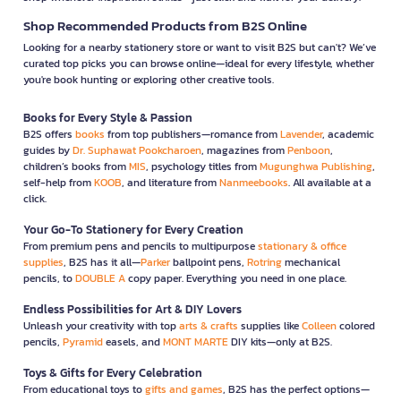
Shop Recommended Products from B2S Online
Looking for a nearby stationery store or want to visit B2S but can't? We’ve
curated top picks you can browse online—ideal for every lifestyle, whether
you're book hunting or exploring other creative tools.
Books for Every Style & Passion
B2S offers
books
from top publishers—romance from
Lavender
, academic
guides by
Dr. Suphawat Pookcharoen
, magazines from
Penboon
,
children’s books from
MIS
, psychology titles from
Mugunghwa Publishing
,
self-help from
KOOB
, and literature from
Nanmeebooks
. All available at a
click.
Your Go-To Stationery for Every Creation
From premium pens and pencils to multipurpose
stationary & office
supplies
, B2S has it all—
Parker
ballpoint pens,
Rotring
mechanical
pencils, to
DOUBLE A
copy paper. Everything you need in one place.
Endless Possibilities for Art & DIY Lovers
Unleash your creativity with top
arts & crafts
supplies like
Colleen
colored
pencils,
Pyramid
easels, and
MONT MARTE
DIY kits—only at B2S.
Toys & Gifts for Every Celebration
From educational toys to
gifts and games
, B2S has the perfect options—