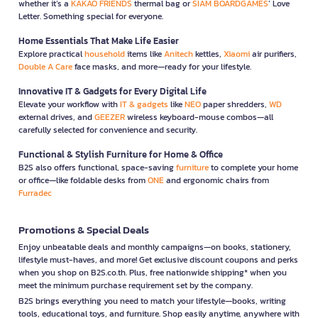
whether it’s a
KAKAO FRIENDS
thermal bag or
SIAM BOARDGAMES
’ Love
Letter. Something special for everyone.
Home Essentials That Make Life Easier
Explore practical
household
items like
Anitech
kettles,
Xiaomi
air purifiers,
Double A Care
face masks, and more—ready for your lifestyle.
Innovative IT & Gadgets for Every Digital Life
Elevate your workflow with
IT & gadgets
like
NEO
paper shredders,
WD
external drives, and
GEEZER
wireless keyboard-mouse combos—all
carefully selected for convenience and security.
Functional & Stylish Furniture for Home & Office
B2S also offers functional, space-saving
furniture
to complete your home
or office—like foldable desks from
ONE
and ergonomic chairs from
Furradec
Promotions & Special Deals
Enjoy unbeatable deals and monthly campaigns—on books, stationery,
lifestyle must-haves, and more! Get exclusive discount coupons and perks
when you shop on B2S.co.th. Plus, free nationwide shipping* when you
meet the minimum purchase requirement set by the company.
B2S brings everything you need to match your lifestyle—books, writing
tools, educational toys, and furniture. Shop easily anytime, anywhere with