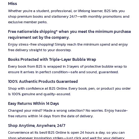
Miss
Whether you're a student, professional, or lifelong learner, B2S lets you
shop premium books and stationery 24/7—with monthly promotions and
exclusive member perks.
Free nationwide shipping* when you meet the minimum purchase
requirement set by the company.
Enjoy stress-free shopping! Simply reach the minimum spend and enjoy
free delivery straight to your doorstep.
Books Protected with Triple-Layer Bubble Wrap
Every book from B2S is wrapped in 3 layers of protective bubble wrap to
ensure it arrives in perfect condition—safe and sound, guaranteed.
100% Authentic Products Guaranteed
Shop with confidence at B2S Online. Every book, pen, or product you order
is 100% genuine and quality-assured.
Easy Returns Within 14 Days
Changed your mind? Made a wrong selection? No worries. Enjoy hassle-
free returns within 14 days from the date of delivery.
Shop Anytime, Anywhere, 24/7
Convenience at its best! B2S Online is open 24 hours a day, so you can
shop whenever inspiration strikes—just click and wait for your delivery.