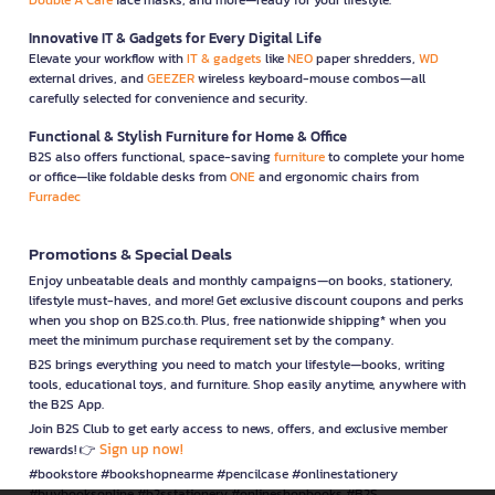
Innovative IT & Gadgets for Every Digital Life
Elevate your workflow with
IT & gadgets
like
NEO
paper shredders,
WD
external drives, and
GEEZER
wireless keyboard-mouse combos—all
carefully selected for convenience and security.
Functional & Stylish Furniture for Home & Office
B2S also offers functional, space-saving
furniture
to complete your home
or office—like foldable desks from
ONE
and ergonomic chairs from
Furradec
Promotions & Special Deals
Enjoy unbeatable deals and monthly campaigns—on books, stationery,
lifestyle must-haves, and more! Get exclusive discount coupons and perks
when you shop on B2S.co.th. Plus, free nationwide shipping* when you
meet the minimum purchase requirement set by the company.
B2S brings everything you need to match your lifestyle—books, writing
tools, educational toys, and furniture. Shop easily anytime, anywhere with
the B2S App.
Join B2S Club to get early access to news, offers, and exclusive member
Sign up now!
rewards! 👉
#bookstore #bookshopnearme #pencilcase #onlinestationery
#buybooksonline #b2sstationery #onlineshopbooks #B2S