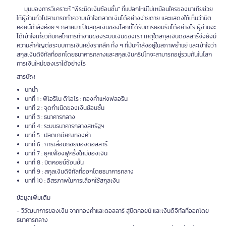
มุมมองการวิเคราะห์ "พีระมิดเงินซ้อนชั้น" ที่แปลกใหม่ไม่เหมือนใครของบาเทียช่วย
ให้ผู้อ่านทั่วไปสามารถทำความเข้าใจตลาดเงินได้อย่างง่ายดาย และแสดงให้เห็นว่าบิต
คอยน์กำลังค่อย ๆ กลายมาเป็นสกุลเงินของโลกที่ได้รับการยอมรับได้อย่างไร ผู้อ่านจะ
ได้เข้าใจเกี่ยวกับกลไกการทำงานของระบบเงินของเรา เหตุใดสกุลเงินดอลลาร์จึงยังมี
ความสำคัญต่อระบบการเงินหยั่งรากลึก ทั้ง ๆ ที่มันกำลังอยู่ในสภาพย่ำแย่ และเข้าใจว่า
สกุลเงินดิจิทัลที่ออกโดยธนาคารกลางและสกุลเงินคริปโทจะสามารถอยู่รวมกันในโลก
การเงินใหม่ของเราได้อย่างไร
สารบัญ
บทนำ
บทที่ 1 : ฟิโอริโน ดิ'โอโร : ทองคำแห่งฟลอริน
บทที่ 2 : จุดกำเนิดของเงินซ้อนชั้น
บทที่ 3 : ธนาคารกลาง
บทที่ 4 : ระบบธนาคารกลางสหรัฐฯ
บทที่ 5 : ปลดเกษียณทองคำ
บทที่ 6 : การเสื่อมถอยของดอลลาร์
บทที่ 7 : ยุคเฟื่องฟูครั้งใหม่ของเงิน
บทที่ 8 : บิตคอยน์ซ้อนชั้น
บทที่ 9 : สกุลเงินดิจิทัลที่ออกโดยธนาคารกลาง
บทที่ 10 : อิสรภาพในการเลือกใช้สกุลเงิน
ข้อมูลเพิ่มเติม
- วิวัฒนาการของเงิน จากทองคำและดอลลาร์ สู่บิตคอยน์ และเงินดิจิทัลที่ออกโดย
ธนาคารกลาง