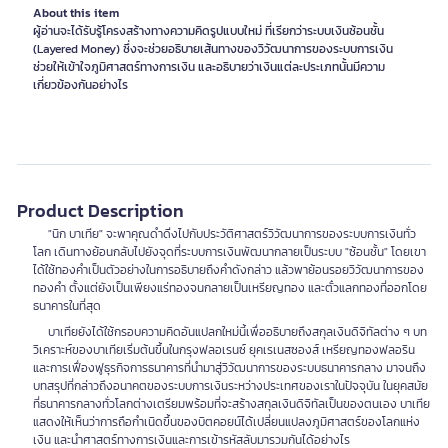
About this item
ผู้อ่านจะได้รับรู้โครงสร้างทางความคิดรูปแบบใหม่ ที่เรียกว่าระบบเงินซ้อนชั้น
(Layered Money) ซึ่งจะช่วยอธิบายเส้นทางของวิวัฒนาการของระบบการเงิน
ช่วยให้เข้าใจภูมิศาสตร์ทางการเงิน และอธิบายว่าเงินแต่ละประเภทนั้นมีความ
เกี่ยวข้องกันอย่างไร
Product Description
"นิก บาเทีย" จะพาคุณดำดิ่งไปกับประวัติศาสตร์วิวัฒนาการของระบบการเงินทั่ว
โลก เดินทางย้อนกลับไปยังจุดที่ระบบการเงินพัฒนากลายเป็นระบบ "ซ้อนชั้น" โดยเขา
ได้ใช้ทองคำเป็นตัวอย่างในการอธิบายถึงคำดังกล่าว แล้วพาย้อนรอยวิวัฒนาการของ
ทองคำ ตั้งแต่ยังเป็นเพียงแร่ทองจนกลายเป็นเหรียญทอง และตั๋วแลกทองที่ออกโดย
ธนาคารในที่สุด
บาเทียยังได้ใช้กรอบความคิดอันแปลกใหม่นี้เพื่ออธิบายถึงสกุลเงินดิจิทัลต่าง ๆ บท
วิเคราะห์ของบาเทียเริ่มต้นขึ้นในกรุงฟลอเรนซ์ ยุคเรเนสซองส์ เหรียญทองฟลอริน
และการเฟื่องฟูธุรกิจการธนาคารที่นำมาสู่วิวัฒนาการของระบบธนาคารกลาง มาจนถึง
บทสรุปที่กล่าวถึงอนาคตของระบบการเงินระหว่างประเทศของเราในปัจจุบัน ในยุคสมัย
ที่ธนาคารกลางทั่วโลกต่างเตรียมพร้อมที่จะสร้างสกุลเงินดิจิทัลเป็นของตนเอง บาเทีย
แสดงให้เห็นว่าการถือกำเนิดขึ้นของบิตคอยน์ได้เปลี่ยนแปลงภูมิศาสตร์ของโลกแห่ง
เงิน และนำศาสตร์ทางการเงินและการเข้ารหัสลับมารวมกันได้อย่างไร