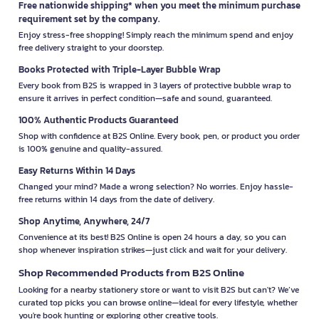
Free nationwide shipping* when you meet the minimum purchase
requirement set by the company.
Enjoy stress-free shopping! Simply reach the minimum spend and enjoy
free delivery straight to your doorstep.
Books Protected with Triple-Layer Bubble Wrap
Every book from B2S is wrapped in 3 layers of protective bubble wrap to
ensure it arrives in perfect condition—safe and sound, guaranteed.
100% Authentic Products Guaranteed
Shop with confidence at B2S Online. Every book, pen, or product you order
is 100% genuine and quality-assured.
Easy Returns Within 14 Days
Changed your mind? Made a wrong selection? No worries. Enjoy hassle-
free returns within 14 days from the date of delivery.
Shop Anytime, Anywhere, 24/7
Convenience at its best! B2S Online is open 24 hours a day, so you can
shop whenever inspiration strikes—just click and wait for your delivery.
Shop Recommended Products from B2S Online
Looking for a nearby stationery store or want to visit B2S but can't? We’ve
curated top picks you can browse online—ideal for every lifestyle, whether
you're book hunting or exploring other creative tools.