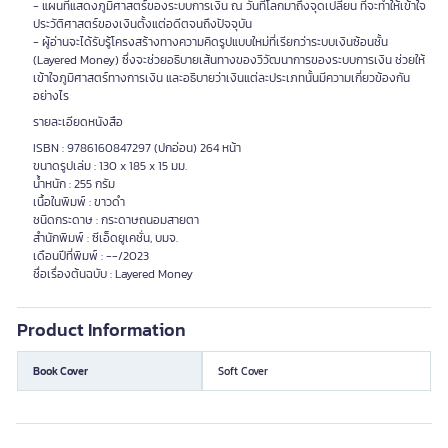
- แผนที่แสดงภูมิศาสตร์ของระบบการเงิน ณ วันที่โลกมาถึงจุดเปลี่ยน ที่จะทำให้เข้าใจ
ประวัติศาสตร์ของเงินตั้งแต่อดีตจนถึงปัจจุบัน
- ผู้อ่านจะได้รับรู้โครงสร้างทางความคิดรูปแบบใหม่ที่เรียกว่าระบบเงินซ้อนชั้น
(Layered Money) ซึ่งจะช่วยอธิบายเส้นทางของวิวัฒนาการของระบบการเงิน ช่วยให้
เข้าใจภูมิศาสตร์ทางการเงิน และอธิบายว่าเงินแต่ละประเภทนั้นมีความเกี่ยวข้องกัน
อย่างไร
รายละเอียดหนังสือ
ISBN : 9786160847297 (ปกอ่อน) 264 หน้า
ขนาดรูปเล่ม : 130 x 185 x 15 มม.
น้ำหนัก : 255 กรัม
เนื้อในพิมพ์ : ขาวดำ
ชนิดกระดาษ : กระดาษถนอมสายตา
สำนักพิมพ์ : ซีเอ็ดยูเคชั่น, บมจ.
เดือนปีที่พิมพ์ : --/2023
ชื่อเรื่องต้นฉบับ : Layered Money
Product Information
Book Cover
Soft Cover