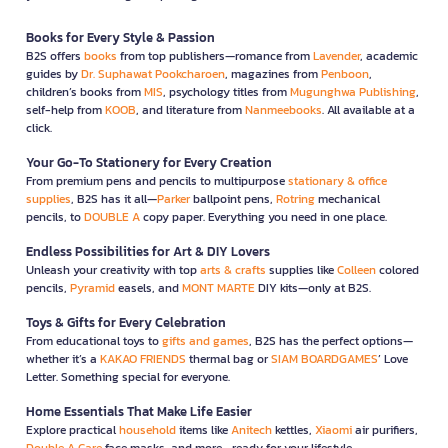
Books for Every Style & Passion
B2S offers
books
from top publishers—romance from
Lavender
, academic
guides by
Dr. Suphawat Pookcharoen
, magazines from
Penboon
,
children’s books from
MIS
, psychology titles from
Mugunghwa Publishing
,
self-help from
KOOB
, and literature from
Nanmeebooks
. All available at a
click.
Your Go-To Stationery for Every Creation
From premium pens and pencils to multipurpose
stationary & office
supplies
, B2S has it all—
Parker
ballpoint pens,
Rotring
mechanical
pencils, to
DOUBLE A
copy paper. Everything you need in one place.
Endless Possibilities for Art & DIY Lovers
Unleash your creativity with top
arts & crafts
supplies like
Colleen
colored
pencils,
Pyramid
easels, and
MONT MARTE
DIY kits—only at B2S.
Toys & Gifts for Every Celebration
From educational toys to
gifts and games
, B2S has the perfect options—
whether it’s a
KAKAO FRIENDS
thermal bag or
SIAM BOARDGAMES
’ Love
Letter. Something special for everyone.
Home Essentials That Make Life Easier
Explore practical
household
items like
Anitech
kettles,
Xiaomi
air purifiers,
Double A Care
face masks, and more—ready for your lifestyle.