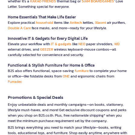
whether it’s a
KAKAO FRIENDS
thermal bag or
SIAM BOARDGAMES
’ Love
Letter. Something special for everyone.
Home Essentials That Make Life Easier
Explore practical
household
items like
Anitech
kettles,
Xiaomi
air purifiers,
Double A Care
face masks, and more—ready for your lifestyle.
Innovative IT & Gadgets for Every Digital Life
Elevate your workflow with
IT & gadgets
like
NEO
paper shredders,
WD
external drives, and
GEEZER
wireless keyboard-mouse combos—all
carefully selected for convenience and security.
Functional & Stylish Furniture for Home & Office
B2S also offers functional, space-saving
furniture
to complete your home
or office—like foldable desks from
ONE
and ergonomic chairs from
Furradec
Promotions & Special Deals
Enjoy unbeatable deals and monthly campaigns—on books, stationery,
lifestyle must-haves, and more! Get exclusive discount coupons and perks
when you shop on B2S.co.th. Plus, free nationwide shipping* when you
meet the minimum purchase requirement set by the company.
B2S brings everything you need to match your lifestyle—books, writing
tools, educational toys, and furniture. Shop easily anytime, anywhere with