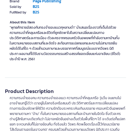
Page Publishing
Brand
B2S
Sold by
B2S
Fulfilled by
About this item
"พุทธศักราชอัสดงกับทรงจำของแมวกุหลาบดำ" นำเสนอเรื่องราวที่เต็มไปด้วย
ความทรงจำที่คลุมเครือและชีวิตที่ถูกซัดพาไปในความเปลี่ยนแปลงทาง
ประวัติศาสตร์และการเมือง ตัวละครจากครอบครัวจีนอพยพที่กำลังตามหาบ้านทั้ง
ในความหมายของสถานที่และจิตใจ สะท้อนการแปลกแยกและความไม่สามารถยืน
หยัดได้ในที่ใด ๆ ด้วยสำนวนภาษาและบรรยากาศที่สมบูรณ์แบบจากวีรพร นิติ
ประภา ผลงานที่ได้รับรางวัลวรรณกรรมสร้างสรรค์ยอดเยี่ยมแห่งอาเซียน (ซีไรต์)
ประจำปี พ.ศ. 2561
Product Description
ความทรงจำของคน ความทรงจำของแมว ความทรงจำที่คลุมเครือ วุ่นวิ่น จนแทบไม่
อาจจำแนกรู้ได้ว่า เราอยู่ในโลกจริงหรือสมมติ ประวัติศาสตร์และการเปลี่ยนแปลง
ทางการเมืองซัดพาให้ชีวิต ความรักต้องระหกระเหินเกินบรรยาย ครอบครัวจีนอพยพที่
พยายามตามหา "บ้าน" ทั้งในความหมายของสถานที่และบ้านภายในจิตใจ ซึ่งตัวละคร
ต่างรู้สึกในทางเดียวกันว่า ไม่อาจหยัดยืนอย่างเต็มตัวในพื้นที่ใดๆ ได้ จะเดินต่อก็แปลก
แยก จะหวนกลับก็ไม่อาจย้อนคืน ที่จริงแล้ว วีรพร คิดพล็อตเรื่องนี้ไว้ก่อนนวนิยาย
'ไส้เดือนตาบอดในเขาวงกต' ครบรสด้วยสำนวนภาษาแบบวีรพร นิติประภา รวมถึง