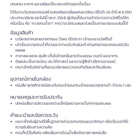
บทเพลง อาหาร และรสนิยมวิไล คละเคล้าตลอดทั้งเรื่อง
ได้รับรางวัลวรรณกรรมสร้างสรรค์ยอดเยี่ยมแห่งอาเซียน (ซีไรต์) ประจำปี พ.ศ.2561
ประเภทนวนิยาย และในปีนี้ (พ.ศ. 2564) ผู้เขียนก็ส่งงานเข้าประกวดรางวัลซีไรต์อีก
หนึ่งเรื่อง คือ "ทะเลสาบน้ำตา" คาดว่าจะมีกระแสและช่วยเรื่องการขายของเล่มนี้ได้
ข้อมูลสินค้า
นวนิยายจากปลายปากกาของ วีรพร นิติประภา เจ้าของรางวัลซีไรต์
เล่าเรื่องความทรงจำที่ปะปนระหว่างจริงกับสมมติ ผ่านสายตาของครอบครัวจีน
อพยพ
ภาษาสละสลวย ลุ่มลึก เต็มไปด้วยกลิ่นอายวัฒนธรรม ดนตรี และอาหาร
ตีแผ่ประเด็นการเมือง ประวัติศาสตร์ และความรู้สึกร้าวลึกทางอารมณ์
เหมาะสำหรับนักอ่านที่ชอบนวนิยายแนววรรณศิลป์และสะท้อนสังคม
อุปกรณ์ภายในกล่อง
หนังสือ พุทธศักราชอัสดงกับทรงจำของทรงจำของแมวกุหลาบดำ จำนวน 1 เล่ม
หมายเหตุและการรับประกัน
ปกหนังสืออาจมีความแตกต่างเล็กน้อยตามการตั้งค่าการแสดงผล
คำแนะนำและข้อควรระวัง
เหมาะสำหรับผู้อ่านที่มีพื้นฐานการอ่านวรรณกรรมแนวปรัชญา หรือเรื่องเล่าที่มี
ความซับซ้อนทางความคิด
ควรเก็บไว้ในที่แห้ง หลีกเลี่ยงการโดนน้ำเพื่อรักษาสภาพหนังสือ