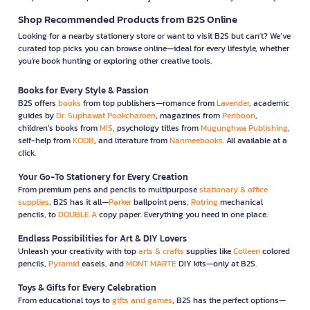
Shop Recommended Products from B2S Online
Looking for a nearby stationery store or want to visit B2S but can't? We’ve
curated top picks you can browse online—ideal for every lifestyle, whether
you're book hunting or exploring other creative tools.
Books for Every Style & Passion
B2S offers
books
from top publishers—romance from
Lavender
, academic
guides by
Dr. Suphawat Pookcharoen
, magazines from
Penboon
,
children’s books from
MIS
, psychology titles from
Mugunghwa Publishing
,
self-help from
KOOB
, and literature from
Nanmeebooks
. All available at a
click.
Your Go-To Stationery for Every Creation
From premium pens and pencils to multipurpose
stationary & office
supplies
, B2S has it all—
Parker
ballpoint pens,
Rotring
mechanical
pencils, to
DOUBLE A
copy paper. Everything you need in one place.
Endless Possibilities for Art & DIY Lovers
Unleash your creativity with top
arts & crafts
supplies like
Colleen
colored
pencils,
Pyramid
easels, and
MONT MARTE
DIY kits—only at B2S.
Toys & Gifts for Every Celebration
From educational toys to
gifts and games
, B2S has the perfect options—