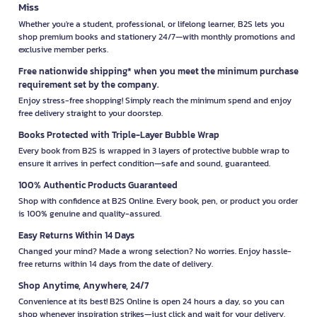
Miss
Whether you're a student, professional, or lifelong learner, B2S lets you
shop premium books and stationery 24/7—with monthly promotions and
exclusive member perks.
Free nationwide shipping* when you meet the minimum purchase
requirement set by the company.
Enjoy stress-free shopping! Simply reach the minimum spend and enjoy
free delivery straight to your doorstep.
Books Protected with Triple-Layer Bubble Wrap
Every book from B2S is wrapped in 3 layers of protective bubble wrap to
ensure it arrives in perfect condition—safe and sound, guaranteed.
100% Authentic Products Guaranteed
Shop with confidence at B2S Online. Every book, pen, or product you order
is 100% genuine and quality-assured.
Easy Returns Within 14 Days
Changed your mind? Made a wrong selection? No worries. Enjoy hassle-
free returns within 14 days from the date of delivery.
Shop Anytime, Anywhere, 24/7
Convenience at its best! B2S Online is open 24 hours a day, so you can
shop whenever inspiration strikes—just click and wait for your delivery.