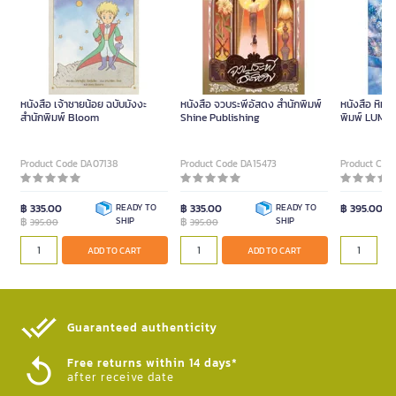
หนังสือ เจ้าชายน้อย ฉบับมังงะ
หนังสือ จวบระพีอัสดง สำนักพิมพ์
หนังสือ หิมะส
สำนักพิมพ์ Bloom
Shine Publishing
พิมพ์ LUMI
Product Code DA07138
Product Code DA15473
Product Cod
฿ 335.00
READY TO
฿ 335.00
READY TO
฿ 395.00
฿
SHIP
฿
SHIP
395.00
395.00
ADD TO CART
ADD TO CART
Guaranteed authenticity​
Free returns within 14 days*
after receive date