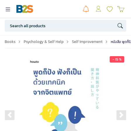
Books
Psychology & Self Help
Self Improvement
หนังสือ พูดก็
- 15 %
Previous slide
Ne