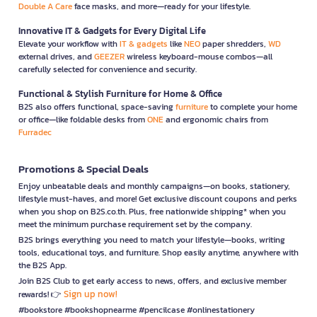
Double A Care
face masks, and more—ready for your lifestyle.
Innovative IT & Gadgets for Every Digital Life
Elevate your workflow with
IT & gadgets
like
NEO
paper shredders,
WD
external drives, and
GEEZER
wireless keyboard-mouse combos—all
carefully selected for convenience and security.
Functional & Stylish Furniture for Home & Office
B2S also offers functional, space-saving
furniture
to complete your home
or office—like foldable desks from
ONE
and ergonomic chairs from
Furradec
Promotions & Special Deals
Enjoy unbeatable deals and monthly campaigns—on books, stationery,
lifestyle must-haves, and more! Get exclusive discount coupons and perks
when you shop on B2S.co.th. Plus, free nationwide shipping* when you
meet the minimum purchase requirement set by the company.
B2S brings everything you need to match your lifestyle—books, writing
tools, educational toys, and furniture. Shop easily anytime, anywhere with
the B2S App.
Join B2S Club to get early access to news, offers, and exclusive member
Sign up now!
rewards! 👉
#bookstore #bookshopnearme #pencilcase #onlinestationery