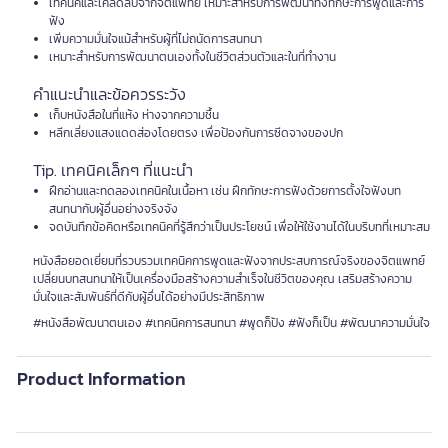
เทคนิคและเคล็ดลับจากจิตแพทย์ เหมาะสำหรับการพัฒนาทั้งทักษะการพูดและการ
ฟัง
เพิ่มความมั่นใจแม้สำหรับผู้ที่ไม่ถนัดการสนทนา
เหมาะสำหรับการพัฒนาตนเองทั้งในชีวิตส่วนตัวและในที่ทำงาน
คำแนะนำและข้อควรระวัง
เก็บหนังสือในที่แห้ง ห่างจากความชื้น
หลีกเลี่ยงแสงแดดส่องโดยตรง เพื่อป้องกันการซีดจางของปก
Tip. เทคนิคเล็กๆ ที่แนะนำ
ฝึกอ่านและทดลองเทคนิคในเนื้อหา เช่น ฝึกทักษะการฟังด้วยการตั้งใจฟังบท
สนทนากับผู้อื่นอย่างจริงจัง
จดบันทึกข้อคิดหรือเทคนิคที่รู้สึกว่าเป็นประโยชน์ เพื่อให้ใช้งานได้ในบริบทที่เหมาะสม
หนังสือยอดเยี่ยมที่รวบรวมเทคนิคการพูดและฟังจากประสบการณ์จริงของจิตแพทย์
เปลี่ยนบทสนทนาให้เป็นเครื่องมือสร้างความสำเร็จในชีวิตของคุณ เสริมสร้างความ
มั่นใจและสัมพันธ์ที่ดีกับผู้อื่นได้อย่างมีประสิทธิภาพ
#หนังสือพัฒนาตนเอง #เทคนิคการสนทนา #พูดก็ปัง #ฟังก็เป็น #พัฒนาความมั่นใจ
Product Information