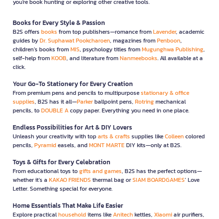
you're book hunting or exploring other creative tools.
Books for Every Style & Passion
B2S offers
books
from top publishers—romance from
Lavender
, academic
guides by
Dr. Suphawat Pookcharoen
, magazines from
Penboon
,
children’s books from
MIS
, psychology titles from
Mugunghwa Publishing
,
self-help from
KOOB
, and literature from
Nanmeebooks
. All available at a
click.
Your Go-To Stationery for Every Creation
From premium pens and pencils to multipurpose
stationary & office
supplies
, B2S has it all—
Parker
ballpoint pens,
Rotring
mechanical
pencils, to
DOUBLE A
copy paper. Everything you need in one place.
Endless Possibilities for Art & DIY Lovers
Unleash your creativity with top
arts & crafts
supplies like
Colleen
colored
pencils,
Pyramid
easels, and
MONT MARTE
DIY kits—only at B2S.
Toys & Gifts for Every Celebration
From educational toys to
gifts and games
, B2S has the perfect options—
whether it’s a
KAKAO FRIENDS
thermal bag or
SIAM BOARDGAMES
’ Love
Letter. Something special for everyone.
Home Essentials That Make Life Easier
Explore practical
household
items like
Anitech
kettles,
Xiaomi
air purifiers,