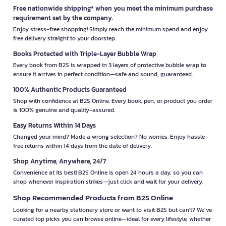
Free nationwide shipping* when you meet the minimum purchase
requirement set by the company.
Enjoy stress-free shopping! Simply reach the minimum spend and enjoy
free delivery straight to your doorstep.
Books Protected with Triple-Layer Bubble Wrap
Every book from B2S is wrapped in 3 layers of protective bubble wrap to
ensure it arrives in perfect condition—safe and sound, guaranteed.
100% Authentic Products Guaranteed
Shop with confidence at B2S Online. Every book, pen, or product you order
is 100% genuine and quality-assured.
Easy Returns Within 14 Days
Changed your mind? Made a wrong selection? No worries. Enjoy hassle-
free returns within 14 days from the date of delivery.
Shop Anytime, Anywhere, 24/7
Convenience at its best! B2S Online is open 24 hours a day, so you can
shop whenever inspiration strikes—just click and wait for your delivery.
Shop Recommended Products from B2S Online
Looking for a nearby stationery store or want to visit B2S but can't? We’ve
curated top picks you can browse online—ideal for every lifestyle, whether