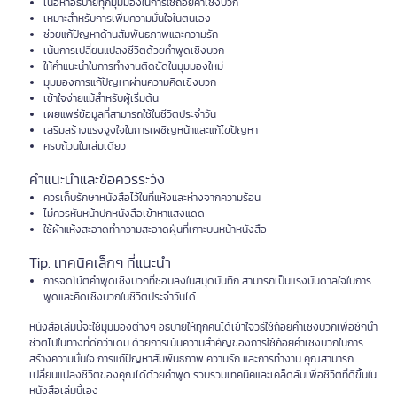
เนื้อหาอธิบายทุกมุมมองในการใช้ถ้อยคำเชิงบวก
เหมาะสำหรับการเพิ่มความมั่นใจในตนเอง
ช่วยแก้ปัญหาด้านสัมพันธภาพและความรัก
เน้นการเปลี่ยนแปลงชีวิตด้วยคำพูดเชิงบวก
ให้คำแนะนำในการทำงานติดขัดในมุมมองใหม่
มุมมองการแก้ปัญหาผ่านความคิดเชิงบวก
เข้าใจง่ายแม้สำหรับผู้เริ่มต้น
เผยแพร่ข้อมูลที่สามารถใช้ในชีวิตประจำวัน
เสริมสร้างแรงจูงใจในการเผชิญหน้าและแก้ไขปัญหา
ครบถ้วนในเล่มเดียว
คำแนะนำและข้อควรระวัง
ควรเก็บรักษาหนังสือไว้ในที่แห้งและห่างจากความร้อน
ไม่ควรหันหน้าปกหนังสือเข้าหาแสงแดด
ใช้ผ้าแห้งสะอาดทำความสะอาดฝุ่นที่เกาะบนหน้าหนังสือ
Tip. เทคนิคเล็กๆ ที่แนะนำ
การจดโน้ตคำพูดเชิงบวกที่ชอบลงในสมุดบันทึก สามารถเป็นแรงบันดาลใจในการ
พูดและคิดเชิงบวกในชีวิตประจำวันได้
หนังสือเล่มนี้จะใช้มุมมองต่างๆ อธิบายให้ทุกคนได้เข้าใจวิธีใช้ถ้อยคำเชิงบวกเพื่อชักนำ
ชีวิตไปในทางที่ดีกว่าเดิม ด้วยการเน้นความสำคัญของการใช้ถ้อยคำเชิงบวกในการ
สร้างความมั่นใจ การแก้ปัญหาสัมพันธภาพ ความรัก และการทำงาน คุณสามารถ
เปลี่ยนแปลงชีวิตของคุณได้ด้วยคำพูด รวบรวมเทคนิคและเคล็ดลับเพื่อชีวิตที่ดีขึ้นใน
หนังสือเล่มนี้เอง