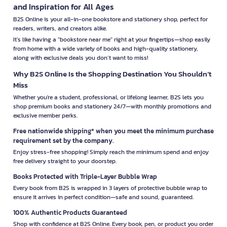
and Inspiration for All Ages
B2S Online is your all-in-one bookstore and stationery shop, perfect for
readers, writers, and creators alike.
It’s like having a "bookstore near me" right at your fingertips—shop easily
from home with a wide variety of books and high-quality stationery,
along with exclusive deals you don’t want to miss!
Why B2S Online Is the Shopping Destination You Shouldn’t
Miss
Whether you're a student, professional, or lifelong learner, B2S lets you
shop premium books and stationery 24/7—with monthly promotions and
exclusive member perks.
Free nationwide shipping* when you meet the minimum purchase
requirement set by the company.
Enjoy stress-free shopping! Simply reach the minimum spend and enjoy
free delivery straight to your doorstep.
Books Protected with Triple-Layer Bubble Wrap
Every book from B2S is wrapped in 3 layers of protective bubble wrap to
ensure it arrives in perfect condition—safe and sound, guaranteed.
100% Authentic Products Guaranteed
Shop with confidence at B2S Online. Every book, pen, or product you order