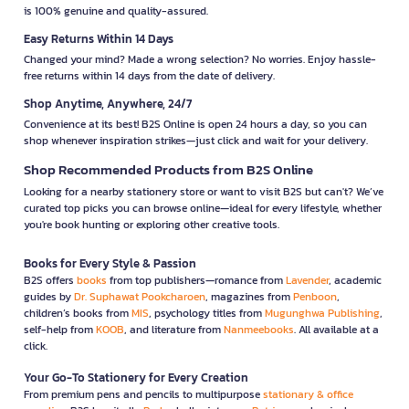
is 100% genuine and quality-assured.
Easy Returns Within 14 Days
Changed your mind? Made a wrong selection? No worries. Enjoy hassle-
free returns within 14 days from the date of delivery.
Shop Anytime, Anywhere, 24/7
Convenience at its best! B2S Online is open 24 hours a day, so you can
shop whenever inspiration strikes—just click and wait for your delivery.
Shop Recommended Products from B2S Online
Looking for a nearby stationery store or want to visit B2S but can't? We’ve
curated top picks you can browse online—ideal for every lifestyle, whether
you're book hunting or exploring other creative tools.
Books for Every Style & Passion
B2S offers
books
from top publishers—romance from
Lavender
, academic
guides by
Dr. Suphawat Pookcharoen
, magazines from
Penboon
,
children’s books from
MIS
, psychology titles from
Mugunghwa Publishing
,
self-help from
KOOB
, and literature from
Nanmeebooks
. All available at a
click.
Your Go-To Stationery for Every Creation
From premium pens and pencils to multipurpose
stationary & office