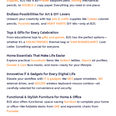
supplies
, B2S has it all—
Parker
ballpoint pens,
Rotring
mechanical
pencils, to
DOUBLE A
copy paper. Everything you need in one place.
Endless Possibilities for Art & DIY Lovers
Unleash your creativity with top
arts & crafts
supplies like
Colleen
colored
pencils,
Pyramid
easels, and
MONT MARTE
DIY kits—only at B2S.
Toys & Gifts for Every Celebration
From educational toys to
gifts and games
, B2S has the perfect options—
whether it’s a
KAKAO FRIENDS
thermal bag or
SIAM BOARDGAMES
’ Love
Letter. Something special for everyone.
Home Essentials That Make Life Easier
Explore practical
household
items like
Anitech
kettles,
Xiaomi
air purifiers,
Double A Care
face masks, and more—ready for your lifestyle.
Innovative IT & Gadgets for Every Digital Life
Elevate your workflow with
IT & gadgets
like
NEO
paper shredders,
WD
external drives, and
GEEZER
wireless keyboard-mouse combos—all
carefully selected for convenience and security.
Functional & Stylish Furniture for Home & Office
B2S also offers functional, space-saving
furniture
to complete your home
or office—like foldable desks from
ONE
and ergonomic chairs from
Furradec