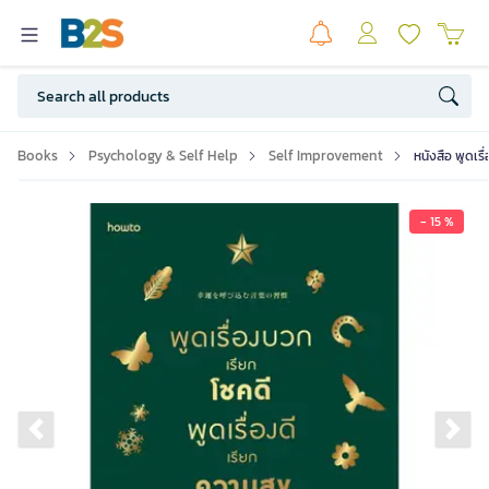
Books
Psychology & Self Help
Self Improvement
หนังสือ พูดเร
- 15 %
Previous slide
Ne