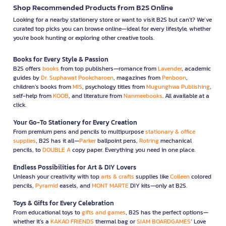
Shop Recommended Products from B2S Online
Looking for a nearby stationery store or want to visit B2S but can't? We’ve
curated top picks you can browse online—ideal for every lifestyle, whether
you're book hunting or exploring other creative tools.
Books for Every Style & Passion
B2S offers
books
from top publishers—romance from
Lavender
, academic
guides by
Dr. Suphawat Pookcharoen
, magazines from
Penboon
,
children’s books from
MIS
, psychology titles from
Mugunghwa Publishing
,
self-help from
KOOB
, and literature from
Nanmeebooks
. All available at a
click.
Your Go-To Stationery for Every Creation
From premium pens and pencils to multipurpose
stationary & office
supplies
, B2S has it all—
Parker
ballpoint pens,
Rotring
mechanical
pencils, to
DOUBLE A
copy paper. Everything you need in one place.
Endless Possibilities for Art & DIY Lovers
Unleash your creativity with top
arts & crafts
supplies like
Colleen
colored
pencils,
Pyramid
easels, and
MONT MARTE
DIY kits—only at B2S.
Toys & Gifts for Every Celebration
From educational toys to
gifts and games
, B2S has the perfect options—
whether it’s a
KAKAO FRIENDS
thermal bag or
SIAM BOARDGAMES
’ Love