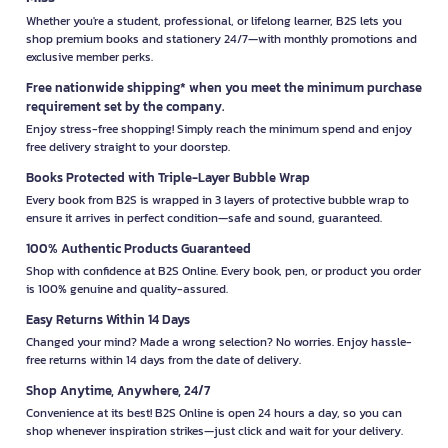
Whether you're a student, professional, or lifelong learner, B2S lets you
shop premium books and stationery 24/7—with monthly promotions and
exclusive member perks.
Free nationwide shipping* when you meet the minimum purchase
requirement set by the company.
Enjoy stress-free shopping! Simply reach the minimum spend and enjoy
free delivery straight to your doorstep.
Books Protected with Triple-Layer Bubble Wrap
Every book from B2S is wrapped in 3 layers of protective bubble wrap to
ensure it arrives in perfect condition—safe and sound, guaranteed.
100% Authentic Products Guaranteed
Shop with confidence at B2S Online. Every book, pen, or product you order
is 100% genuine and quality-assured.
Easy Returns Within 14 Days
Changed your mind? Made a wrong selection? No worries. Enjoy hassle-
free returns within 14 days from the date of delivery.
Shop Anytime, Anywhere, 24/7
Convenience at its best! B2S Online is open 24 hours a day, so you can
shop whenever inspiration strikes—just click and wait for your delivery.