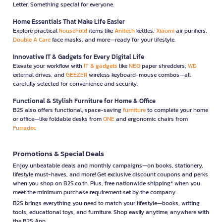
Letter. Something special for everyone.
Home Essentials That Make Life Easier
Explore practical
household
items like
Anitech
kettles,
Xiaomi
air purifiers,
Double A Care
face masks, and more—ready for your lifestyle.
Innovative IT & Gadgets for Every Digital Life
Elevate your workflow with
IT & gadgets
like
NEO
paper shredders,
WD
external drives, and
GEEZER
wireless keyboard-mouse combos—all
carefully selected for convenience and security.
Functional & Stylish Furniture for Home & Office
B2S also offers functional, space-saving
furniture
to complete your home
or office—like foldable desks from
ONE
and ergonomic chairs from
Furradec
Promotions & Special Deals
Enjoy unbeatable deals and monthly campaigns—on books, stationery,
lifestyle must-haves, and more! Get exclusive discount coupons and perks
when you shop on B2S.co.th. Plus, free nationwide shipping* when you
meet the minimum purchase requirement set by the company.
B2S brings everything you need to match your lifestyle—books, writing
tools, educational toys, and furniture. Shop easily anytime, anywhere with
the B2S App.