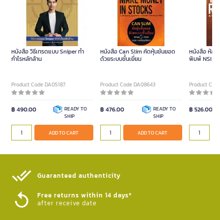
หนังสือ วิธีเทรดแบบ Sniper ทำ
หนังสือ Can Slim คัดหุ้นชั้นยอด
หนังสือ ห้อ
กำไรหลักล้าน
ด้วยระบบชั้นเยี่ยม
พิมพ์ NSIX
Product Code DA05187
Product Code DA08643
Product Cod
฿ 490.00
READY TO
฿ 476.00
READY TO
฿ 526.00
SHIP
SHIP
ADD TO CART
ADD TO CART
Guaranteed authenticity​
Free returns within 14 days*
after receive date