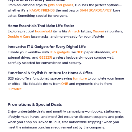
From educational toys to
gifts and games
, B2S has the perfect options—
whether it’s a
KAKAO FRIENDS
thermal bag or
SIAM BOARDGAMES
’ Love
Letter. Something special for everyone.
Home Essentials That Make Life Easier
Explore practical
household
items like
Anitech
kettles,
Xiaomi
air purifiers,
Double A Care
face masks, and more—ready for your lifestyle.
Innovative IT & Gadgets for Every Digital Life
Elevate your workflow with
IT & gadgets
like
NEO
paper shredders,
WD
external drives, and
GEEZER
wireless keyboard-mouse combos—all
carefully selected for convenience and security.
Functional & Stylish Furniture for Home & Office
B2S also offers functional, space-saving
furniture
to complete your home
or office—like foldable desks from
ONE
and ergonomic chairs from
Furradec
Promotions & Special Deals
Enjoy unbeatable deals and monthly campaigns—on books, stationery,
lifestyle must-haves, and more! Get exclusive discount coupons and perks
when you shop on B2S.co.th. Plus, free nationwide shipping* when you
meet the minimum purchase requirement set by the company.