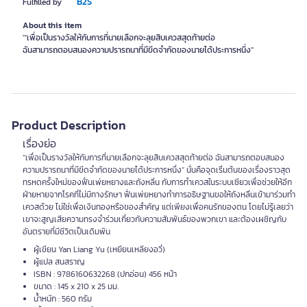
B2S
Fulfilled by
About this item
'“เพื่อเป็นรางวัลให้กับการที่นายเลือกจะลุยสิบเควสสุดท้ายต่อ
Product Description
เรื่องย่อ
“เพื่อเป็นรางวัลให้กับการที่นายเลือกจะลุยสิบเควสสุดท้ายต่อ ฉันสามารถตอบสนอง
ความปรารถนาที่มีขีดจำกัดของนายได้ประการหนึ่ง” นั่นคือจุดเริ่มต้นของเรื่องราวสุด
ทรหดครั้งใหม่ของฟั่นเพ่ยหยางและถังหลิ่น กับการทำเควสในระบบเซียวเพื่อช่วยให้อีก
ฝ่ายหายจากโรคที่ไม่มีทางรักษา ฟั่นเพ่ยหยางทำการอธิษฐานขอให้ถังหลิ่นเข้ามาร่วมทำ
เควสด้วย ไม่ใช่เพื่อเงินทองหรือของสำคัญ แต่เพียงเพื่อคนรักของตน โดยไม่รู้เลยว่า
เขาจะสูญเสียความทรงจำร่วมเกี่ยวกับความสัมพันธ์ของพวกเขา และต้องเผชิญกับ
อันตรายที่มีชีวิตเป็นเดิมพัน
ผู้เขียน Yan Liang Yu (เหยียนเหลียงอวี่)
ผู้แปล สนสราญ
ISBN : 9786160632268 (ปกอ่อน) 456 หน้า
ขนาด : 145 x 210 x 25 มม.
น้ำหนัก : 560 กรัม