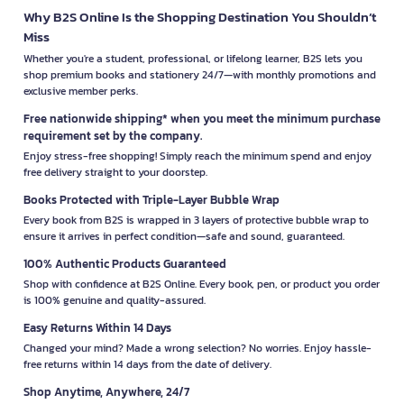
Why B2S Online Is the Shopping Destination You Shouldn’t
Miss
Whether you're a student, professional, or lifelong learner, B2S lets you
shop premium books and stationery 24/7—with monthly promotions and
exclusive member perks.
Free nationwide shipping* when you meet the minimum purchase
requirement set by the company.
Enjoy stress-free shopping! Simply reach the minimum spend and enjoy
free delivery straight to your doorstep.
Books Protected with Triple-Layer Bubble Wrap
Every book from B2S is wrapped in 3 layers of protective bubble wrap to
ensure it arrives in perfect condition—safe and sound, guaranteed.
100% Authentic Products Guaranteed
Shop with confidence at B2S Online. Every book, pen, or product you order
is 100% genuine and quality-assured.
Easy Returns Within 14 Days
Changed your mind? Made a wrong selection? No worries. Enjoy hassle-
free returns within 14 days from the date of delivery.
Shop Anytime, Anywhere, 24/7