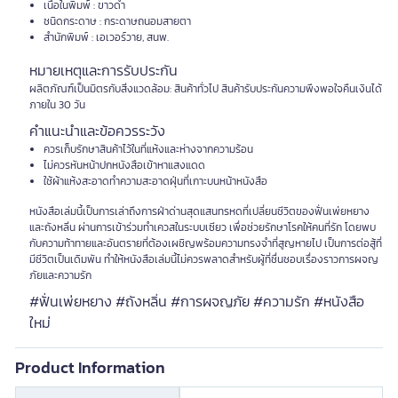
เนื้อในพิมพ์ : ขาวดำ
ชนิดกระดาษ : กระดาษถนอมสายตา
สำนักพิมพ์ : เอเวอร์วาย, สนพ.
หมายเหตุและการรับประกัน
ผลิตภัณฑ์เป็นมิตรกับสิ่งแวดล้อม: สินค้าทั่วไป สินค้ารับประกันความพึงพอใจคืนเงินได้
ภายใน 30 วัน
คำแนะนำและข้อควรระวัง
ควรเก็บรักษาสินค้าไว้ในที่แห้งและห่างจากความร้อน
ไม่ควรหันหน้าปกหนังสือเข้าหาแสงแดด
ใช้ผ้าแห้งสะอาดทำความสะอาดฝุ่นที่เกาะบนหน้าหนังสือ
หนังสือเล่มนี้เป็นการเล่าถึงการฝ่าด่านสุดแสนทรหดที่เปลี่ยนชีวิตของฟั่นเพ่ยหยาง
และถังหลิ่น ผ่านการเข้าร่วมทำเควสในระบบเซียว เพื่อช่วยรักษาโรคให้คนที่รัก โดยพบ
กับความท้าทายและอันตรายที่ต้องเผชิญพร้อมความทรงจำที่สูญหายไป เป็นการต่อสู้ที่
มีชีวิตเป็นเดิมพัน ทำให้หนังสือเล่มนี้ไม่ควรพลาดสำหรับผู้ที่ชื่นชอบเรื่องราวการผจญ
ภัยและความรัก
#ฟั่นเพ่ยหยาง #ถังหลิ่น #การผจญภัย #ความรัก #หนังสือ
ใหม่
Product Information