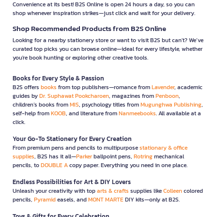
Convenience at its best! B2S Online is open 24 hours a day, so you can
shop whenever inspiration strikes—just click and wait for your delivery.
Shop Recommended Products from B2S Online
Looking for a nearby stationery store or want to visit B2S but can't? We’ve
curated top picks you can browse online—ideal for every lifestyle, whether
you're book hunting or exploring other creative tools.
Books for Every Style & Passion
B2S offers
books
from top publishers—romance from
Lavender
, academic
guides by
Dr. Suphawat Pookcharoen
, magazines from
Penboon
,
children’s books from
MIS
, psychology titles from
Mugunghwa Publishing
,
self-help from
KOOB
, and literature from
Nanmeebooks
. All available at a
click.
Your Go-To Stationery for Every Creation
From premium pens and pencils to multipurpose
stationary & office
supplies
, B2S has it all—
Parker
ballpoint pens,
Rotring
mechanical
pencils, to
DOUBLE A
copy paper. Everything you need in one place.
Endless Possibilities for Art & DIY Lovers
Unleash your creativity with top
arts & crafts
supplies like
Colleen
colored
pencils,
Pyramid
easels, and
MONT MARTE
DIY kits—only at B2S.
Toys & Gifts for Every Celebration