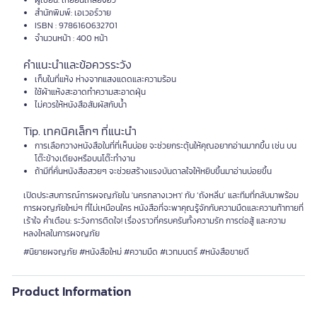
ผู้เขียน: เหยียนเหลียงอวี่
สำนักพิมพ์: เอเวอร์วาย
ISBN : 9786160632701
จำนวนหน้า : 400 หน้า
คำแนะนำและข้อควรระวัง
เก็บในที่แห้ง ห่างจากแสงแดดและความร้อน
ใช้ผ้าแห้งสะอาดทำความสะอาดฝุ่น
ไม่ควรให้หนังสือสัมผัสกับน้ำ
Tip. เทคนิคเล็กๆ ที่แนะนำ
การเลือกวางหนังสือในที่ที่เห็นบ่อย จะช่วยกระตุ้นให้คุณอยากอ่านมากขึ้น เช่น บน
โต๊ะข้างเตียงหรือบนโต๊ะทำงาน
ถ้ามีที่คั่นหนังสือสวยๆ จะช่วยสร้างแรงบันดาลใจให้หยิบขึ้นมาอ่านบ่อยขึ้น
เปิดประสบการณ์การผจญภัยใน 'นครกลางเวหา' กับ ‘ถังหลิ่น’ และทีมที่กลับมาพร้อม
การผจญภัยใหม่ๆ ที่ไม่เหมือนใคร หนังสือที่จะพาคุณรู้จักกับความมืดและความท้าทายที่
เร้าใจ คำเตือน: ระวังการติดใจ! เรื่องราวที่ครบครันทั้งความรัก การต่อสู้ และความ
หลงใหลในการผจญภัย
#นิยายผจญภัย #หนังสือใหม่ #ความมืด #เวทมนตร์ #หนังสือขายดี
Product Information