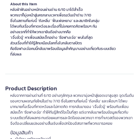
About this item
หลังฝ่าฟันอย่างหนักจนผ่านด่าน 6/10 มาได้สำเร็จ
พวกเขาก็มุ่งหน้าสู่นครกลางเวหาเพื่อรอวันเข้าด่าน 7/10
ซึ่งในสถานที่แห่งนี้ ‘ถังหลิ่น’ ‘ฟั่นเพ่ยหยาง’ และสมาชิกในกลุ่ม
ได้พบกับเรื่องที่คาดหวังและเรื่องที่ไม่เคยคาดคิดพร้อมๆ กัน
อย่างแรกที่ทำให้พวกเขายินดีอย่างมากคือ
‘เจิ้งลั่วจู๋’ หาเพื่อนสมัยเด็กอย่าง ‘ซือฟางเจ๋อ’ พบในที่สุด
ส่วนเรื่องที่ทำให้รู้สึกเหมือนโลกทั้งใบกลับตาลปัตร
คือซือฟางเจ๋อคนนี้กลับมาพร้อมข้อมูลสำคัญบางอย่างเกี่ยวกับระบบเซียว
ที่ส่งผล
Product Description
หลังจากการผ่านด่านที่ 6/10 อย่างทุลักทุเล พวกเขามุ่งหน้าสู่ยอดเขาสูงสุด จุดเริ่มต้น
ของความผจญภัยใหม่ในด่าน 7/10 ซึ่งในสถานที่แห่งนี้ ‘ถังหลิ่น’ และเพื่อนๆ ได้พบ
มากมายทั้งเรื่องที่คาดหวังและไม่คาดคิด การกลับมาของ ‘เจิ้งลั่วจู๋’ พร้อมกับเพื่อน
สมัยเด็ก ‘ซือฟางเจ๋อ’ ทำให้ทีมรู้สึกดีใจเป็นที่สุด แต่เขากลับมาพร้อมข้อมูลเกี่ยวกับ
ระบบเซียวที่ส่งผลกระทบต่อแผนการและจิตใจของพวกเขา การทำเควสต์ของพวกเขา
จึงต้องเปลี่ยนแปลงอย่างสิ้นเชิงเพื่อปกป้องอิสรภาพที่พวกเขารอคอย
ข้อมูลสินค้า