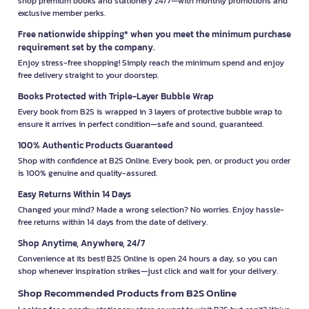
shop premium books and stationery 24/7—with monthly promotions and
exclusive member perks.
Free nationwide shipping* when you meet the minimum purchase
requirement set by the company.
Enjoy stress-free shopping! Simply reach the minimum spend and enjoy
free delivery straight to your doorstep.
Books Protected with Triple-Layer Bubble Wrap
Every book from B2S is wrapped in 3 layers of protective bubble wrap to
ensure it arrives in perfect condition—safe and sound, guaranteed.
100% Authentic Products Guaranteed
Shop with confidence at B2S Online. Every book, pen, or product you order
is 100% genuine and quality-assured.
Easy Returns Within 14 Days
Changed your mind? Made a wrong selection? No worries. Enjoy hassle-
free returns within 14 days from the date of delivery.
Shop Anytime, Anywhere, 24/7
Convenience at its best! B2S Online is open 24 hours a day, so you can
shop whenever inspiration strikes—just click and wait for your delivery.
Shop Recommended Products from B2S Online