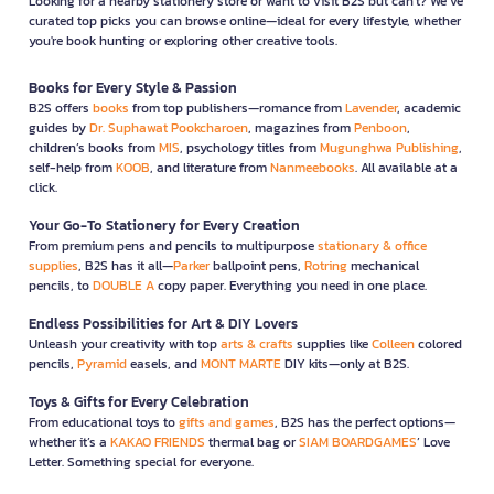
Looking for a nearby stationery store or want to visit B2S but can't? We’ve
curated top picks you can browse online—ideal for every lifestyle, whether
you're book hunting or exploring other creative tools.
Books for Every Style & Passion
B2S offers
books
from top publishers—romance from
Lavender
, academic
guides by
Dr. Suphawat Pookcharoen
, magazines from
Penboon
,
children’s books from
MIS
, psychology titles from
Mugunghwa Publishing
,
self-help from
KOOB
, and literature from
Nanmeebooks
. All available at a
click.
Your Go-To Stationery for Every Creation
From premium pens and pencils to multipurpose
stationary & office
supplies
, B2S has it all—
Parker
ballpoint pens,
Rotring
mechanical
pencils, to
DOUBLE A
copy paper. Everything you need in one place.
Endless Possibilities for Art & DIY Lovers
Unleash your creativity with top
arts & crafts
supplies like
Colleen
colored
pencils,
Pyramid
easels, and
MONT MARTE
DIY kits—only at B2S.
Toys & Gifts for Every Celebration
From educational toys to
gifts and games
, B2S has the perfect options—
whether it’s a
KAKAO FRIENDS
thermal bag or
SIAM BOARDGAMES
’ Love
Letter. Something special for everyone.