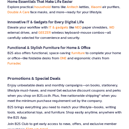
Home Essentials That Make Life Easier
Explore practical
household
items like
Anitech
kettles,
Xiaomi
air purifiers,
Double A Care
face masks, and more—ready for your lifestyle.
Innovative IT & Gadgets for Every Digital Life
Elevate your workflow with
IT & gadgets
like
NEO
paper shredders,
WD
external drives, and
GEEZER
wireless keyboard-mouse combos—all
carefully selected for convenience and security.
Functional & Stylish Furniture for Home & Office
B2S also offers functional, space-saving
furniture
to complete your home
or office—like foldable desks from
ONE
and ergonomic chairs from
Furradec
Promotions & Special Deals
Enjoy unbeatable deals and monthly campaigns—on books, stationery,
lifestyle must-haves, and more! Get exclusive discount coupons and perks
when you shop on B2S.co.th. Plus, free nationwide shipping* when you
meet the minimum purchase requirement set by the company.
B2S brings everything you need to match your lifestyle—books, writing
tools, educational toys, and furniture. Shop easily anytime, anywhere with
the B2S App.
Join B2S Club to get early access to news, offers, and exclusive member