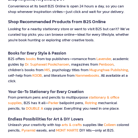
Convenience at its best! B2S Online is open 24 hours a day, so you can
shop whenever inspiration strikes—just click and wait for your delivery.
Shop Recommended Products from B2S Online
Looking for a nearby stationery store or want to visit B2S but can't? We’ve
curated top picks you can browse online—ideal for every lifestyle, whether
you're book hunting or exploring other creative tools.
Books for Every Style & Passion
B2S offers
books
from top publishers—romance from
Lavender
, academic
guides by
Dr. Suphawat Pookcharoen
, magazines from
Penboon
,
children’s books from
MIS
, psychology titles from
Mugunghwa Publishing
,
self-help from
KOOB
, and literature from
Nanmeebooks
. All available at a
click.
Your Go-To Stationery for Every Creation
From premium pens and pencils to multipurpose
stationary & office
supplies
, B2S has it all—
Parker
ballpoint pens,
Rotring
mechanical
pencils, to
DOUBLE A
copy paper. Everything you need in one place.
Endless Possibilities for Art & DIY Lovers
Unleash your creativity with top
arts & crafts
supplies like
Colleen
colored
pencils,
Pyramid
easels, and
MONT MARTE
DIY kits—only at B2S.