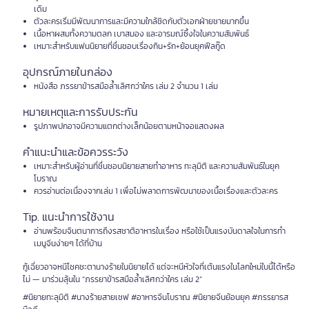
เดิม
ตัวละครเริ่มมีพัฒนาการและมีความใกล้ชิดกับตัวเอกฝ่ายชายมากขึ้น
เนื้อหาผสมทั้งความตลก เบาสมอง และอารมณ์ซึ้งใจในความสัมพันธ์
เหมาะสำหรับแฟนนิยายที่ชื่นชอบเรื่องกิน+รัก+ย้อนยุคฟีลกู๊ด
อุปกรณ์ภายในกล่อง
หนังสือ ภรรยาข้ารสมือล้ำเลิศกว่าใคร เล่ม 2 จำนวน 1 เล่ม
หมายเหตุและการรับประกัน
รูปภาพปกอาจมีความแตกต่างเล็กน้อยตามหน้าจอแสดงผล
คำแนะนำและข้อควรระวัง
เหมาะสำหรับผู้อ่านที่ชื่นชอบนิยายสายทำอาหาร ทะลุมิติ และความสัมพันธ์ในยุค
โบราณ
ควรอ่านต่อเนื่องจากเล่ม 1 เพื่อไม่พลาดการพัฒนาของเนื้อเรื่องและตัวละคร
Tip. แนะนำการใช้งาน
อ่านพร้อมจินตนาการถึงรสชาติอาหารในเรื่อง หรือใช้เป็นแรงบันดาลใจในการทำ
เมนูจีนง่ายๆ ได้ที่บ้าน
กู้เฉี่ยวอาจหนีโชคชะตานางร้ายในนิยายได้ แต่จะหนีหัวใจที่เต้นแรงในโลกใหม่ใบนี้ได้หรือ
ไม่ — มาร่วมลุ้นใน “ภรรยาข้ารสมือล้ำเลิศกว่าใคร เล่ม 2”
#นิยายทะลุมิติ #นางร้ายสายเชฟ #อาหารจีนโบราณ #นิยายจีนย้อนยุค #ภรรยารส