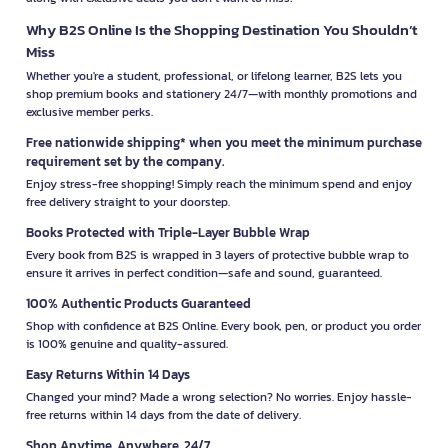
Why B2S Online Is the Shopping Destination You Shouldn’t
Miss
Whether you're a student, professional, or lifelong learner, B2S lets you
shop premium books and stationery 24/7—with monthly promotions and
exclusive member perks.
Free nationwide shipping* when you meet the minimum purchase
requirement set by the company.
Enjoy stress-free shopping! Simply reach the minimum spend and enjoy
free delivery straight to your doorstep.
Books Protected with Triple-Layer Bubble Wrap
Every book from B2S is wrapped in 3 layers of protective bubble wrap to
ensure it arrives in perfect condition—safe and sound, guaranteed.
100% Authentic Products Guaranteed
Shop with confidence at B2S Online. Every book, pen, or product you order
is 100% genuine and quality-assured.
Easy Returns Within 14 Days
Changed your mind? Made a wrong selection? No worries. Enjoy hassle-
free returns within 14 days from the date of delivery.
Shop Anytime, Anywhere, 24/7