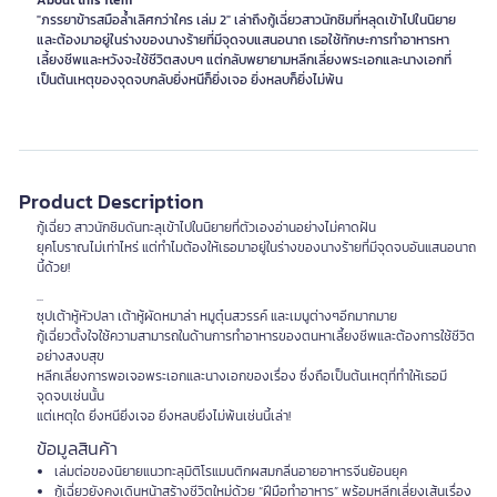
About this item
"ภรรยาข้ารสมือล้ำเลิศกว่าใคร เล่ม 2" เล่าถึงกู้เฉี่ยวสาวนักชิมที่หลุดเข้าไปในนิยาย
และต้องมาอยู่ในร่างของนางร้ายที่มีจุดจบแสนอนาถ เธอใช้ทักษะการทำอาหารหา
เลี้ยงชีพและหวังจะใช้ชีวิตสงบๆ แต่กลับพยายามหลีกเลี่ยงพระเอกและนางเอกที่
Product Description
กู้เฉี่ยว สาวนักชิมดันทะลุเข้าไปในนิยายที่ตัวเองอ่านอย่างไม่คาดฝัน
ยุคโบราณไม่เท่าไหร่ แต่ทำไมต้องให้เธอมาอยู่ในร่างของนางร้ายที่มีจุดจบอันแสนอนาถ
นี้ด้วย!
...
ซุปเต้าหู้หัวปลา เต้าหู้ผัดหมาล่า หมูตุ๋นสวรรค์ และเมนูต่างๆอีกมากมาย
กู้เฉี่ยวตั้งใจใช้ความสามารถในด้านการทำอาหารของตนหาเลี้ยงชีพและต้องการใช้ชีวิต
อย่างสงบสุข
หลีกเลี่ยงการพอเจอพระเอกและนางเอกของเรื่อง ซึ่งถือเป็นต้นเหตุที่ทำให้เธอมี
จุดจบเช่นนั้น
แต่เหตุใด ยิ่งหนียิ่งเจอ ยิ่งหลบยิ่งไม่พ้นเช่นนี้เล่า!
ข้อมูลสินค้า
เล่มต่อของนิยายแนวทะลุมิติโรแมนติกผสมกลิ่นอายอาหารจีนย้อนยุค
กู้เฉี่ยวยังคงเดินหน้าสร้างชีวิตใหม่ด้วย “ฝีมือทำอาหาร” พร้อมหลีกเลี่ยงเส้นเรื่อง