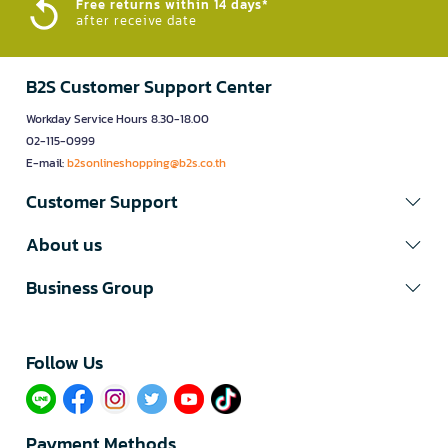
Free returns within 14 days*
after receive date
B2S Customer Support Center
Workday Service Hours 8.30-18.00
02-115-0999
E-mail:
b2sonlineshopping@b2s.co.th
Customer Support
About us
Business Group
Follow Us​
Payment Methods