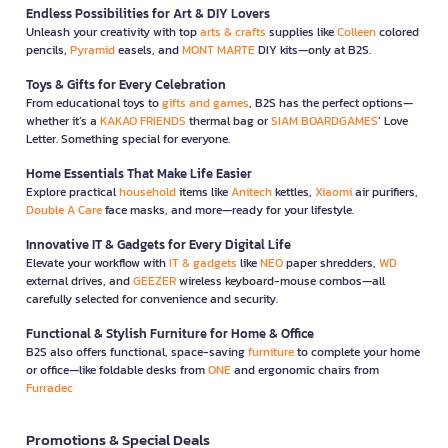
Endless Possibilities for Art & DIY Lovers
Unleash your creativity with top
arts & crafts
supplies like
Colleen
colored
pencils,
Pyramid
easels, and
MONT MARTE
DIY kits—only at B2S.
Toys & Gifts for Every Celebration
From educational toys to
gifts and games
, B2S has the perfect options—
whether it’s a
KAKAO FRIENDS
thermal bag or
SIAM BOARDGAMES
’ Love
Letter. Something special for everyone.
Home Essentials That Make Life Easier
Explore practical
household
items like
Anitech
kettles,
Xiaomi
air purifiers,
Double A Care
face masks, and more—ready for your lifestyle.
Innovative IT & Gadgets for Every Digital Life
Elevate your workflow with
IT & gadgets
like
NEO
paper shredders,
WD
external drives, and
GEEZER
wireless keyboard-mouse combos—all
carefully selected for convenience and security.
Functional & Stylish Furniture for Home & Office
B2S also offers functional, space-saving
furniture
to complete your home
or office—like foldable desks from
ONE
and ergonomic chairs from
Furradec
Promotions & Special Deals