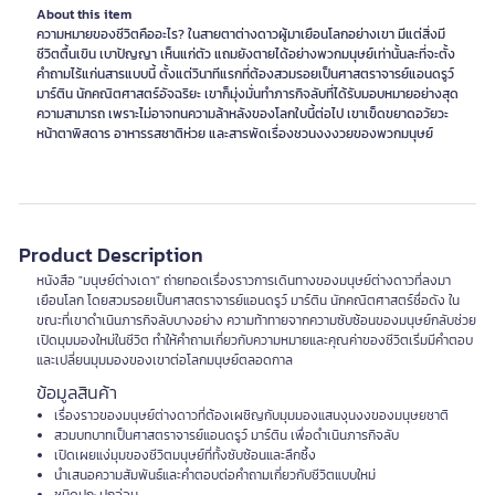
About this item
ความหมายของชีวิตคืออะไร? ในสายตาต่างดาวผู้มาเยือนโลกอย่างเขา มีแต่สิ่งมี
ชีวิตตื้นเขิน เบาปัญญา เห็นแก่ตัว แถมยังตายได้อย่างพวกมนุษย์เท่านั้นละที่จะตั้ง
คำถามไร้แก่นสารแบบนี้ ตั้งแต่วินาทีแรกที่ต้องสวมรอยเป็นศาสตราจารย์แอนดรูว์
มาร์ติน นักคณิตศาสตร์อัจฉริยะ เขาก็มุ่งมั่นทำภารกิจลับที่ได้รับมอบหมายอย่างสุด
ความสามารถ เพราะไม่อาจทนความล้าหลังของโลกใบนี้ต่อไป เขาเข็ดขยาดอวัยวะ
หน้าตาพิสดาร อาหารรสชาติห่วย และสารพัดเรื่องชวนงงงวยของพวกมนุษย์
Product Description
หนังสือ "มนุษย์ต่างเดา" ถ่ายทอดเรื่องราวการเดินทางของมนุษย์ต่างดาวที่ลงมา
เยือนโลก โดยสวมรอยเป็นศาสตราจารย์แอนดรูว์ มาร์ติน นักคณิตศาสตร์ชื่อดัง ใน
ขณะที่เขาดำเนินภารกิจลับบางอย่าง ความท้าทายจากความซับซ้อนของมนุษย์กลับช่วย
เปิดมุมมองใหม่ในชีวิต ทำให้คำถามเกี่ยวกับความหมายและคุณค่าของชีวิตเริ่มมีคำตอบ
และเปลี่ยนมุมมองของเขาต่อโลกมนุษย์ตลอดกาล
ข้อมูลสินค้า
เรื่องราวของมนุษย์ต่างดาวที่ต้องเผชิญกับมุมมองแสนงุนงงของมนุษยชาติ
สวมบทบาทเป็นศาสตราจารย์แอนดรูว์ มาร์ติน เพื่อดำเนินภารกิจลับ
เปิดเผยแง่มุมของชีวิตมนุษย์ที่ทั้งซับซ้อนและลึกซึ้ง
นำเสนอความสัมพันธ์และคำตอบต่อคำถามเกี่ยวกับชีวิตแบบใหม่