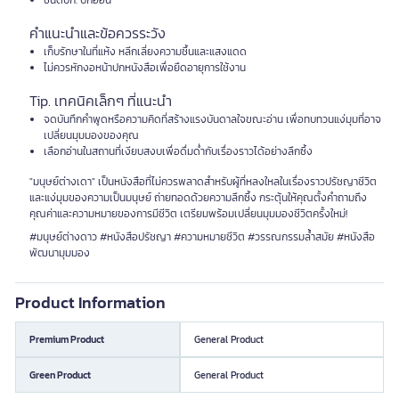
ชนิดปก: ปกอ่อน
คำแนะนำและข้อควรระวัง
เก็บรักษาในที่แห้ง หลีกเลี่ยงความชื้นและแสงแดด
ไม่ควรหักงอหน้าปกหนังสือเพื่อยืดอายุการใช้งาน
Tip. เทคนิคเล็กๆ ที่แนะนำ
จดบันทึกคำพูดหรือความคิดที่สร้างแรงบันดาลใจขณะอ่าน เพื่อทบทวนแง่มุมที่อาจ
เปลี่ยนมุมมองของคุณ
เลือกอ่านในสถานที่เงียบสงบเพื่อดื่มด่ำกับเรื่องราวได้อย่างลึกซึ้ง
"มนุษย์ต่างเดา" เป็นหนังสือที่ไม่ควรพลาดสำหรับผู้ที่หลงใหลในเรื่องราวปรัชญาชีวิต
และแง่มุมของความเป็นมนุษย์ ถ่ายทอดด้วยความลึกซึ้ง กระตุ้นให้คุณตั้งคำถามถึง
คุณค่าและความหมายของการมีชีวิต เตรียมพร้อมเปลี่ยนมุมมองชีวิตครั้งใหม่!
#มนุษย์ต่างดาว #หนังสือปรัชญา #ความหมายชีวิต #วรรณกรรมล้ำสมัย #หนังสือ
พัฒนามุมมอง
Product Information
Premium Product
General Product
Green Product
General Product