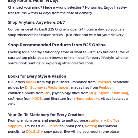
Easy Returns Within 14 Days
Changed your mind? Made a wrong selection? No worries. Enjoy hassle-
free returns within 14 days from the date of delivery.
Shop Anytime, Anywhere, 24/7
Convenience at its best! B2S Online is open 24 hours a day, so you can
shop whenever inspiration strikes—just click and wait for your delivery.
Shop Recommended Products from B2S Online
Looking for a nearby stationery store or want to visit B2S but can't? We’ve
curated top picks you can browse online—ideal for every lifestyle, whether
you're book hunting or exploring other creative tools.
Books for Every Style & Passion
B2S offers
books
from top publishers—romance from
Lavender
, academic
guides by
Dr. Suphawat Pookcharoen
, magazines from
Penboon
,
children’s books from
MIS
, psychology titles from
Mugunghwa Publishing
,
self-help from
KOOB
, and literature from
Nanmeebooks
. All available at a
click.
Your Go-To Stationery for Every Creation
From premium pens and pencils to multipurpose
stationary & office
supplies
, B2S has it all—
Parker
ballpoint pens,
Rotring
mechanical
pencils, to
DOUBLE A
copy paper. Everything you need in one place.