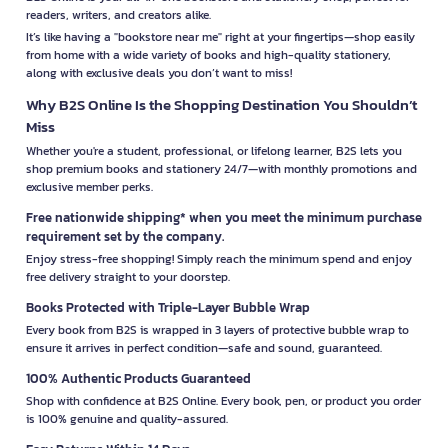
readers, writers, and creators alike.
It’s like having a "bookstore near me" right at your fingertips—shop easily
from home with a wide variety of books and high-quality stationery,
along with exclusive deals you don’t want to miss!
Why B2S Online Is the Shopping Destination You Shouldn’t
Miss
Whether you're a student, professional, or lifelong learner, B2S lets you
shop premium books and stationery 24/7—with monthly promotions and
exclusive member perks.
Free nationwide shipping* when you meet the minimum purchase
requirement set by the company.
Enjoy stress-free shopping! Simply reach the minimum spend and enjoy
free delivery straight to your doorstep.
Books Protected with Triple-Layer Bubble Wrap
Every book from B2S is wrapped in 3 layers of protective bubble wrap to
ensure it arrives in perfect condition—safe and sound, guaranteed.
100% Authentic Products Guaranteed
Shop with confidence at B2S Online. Every book, pen, or product you order
is 100% genuine and quality-assured.