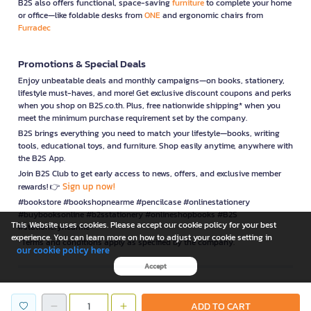
B2S also offers functional, space-saving
furniture
to complete your home
or office—like foldable desks from
ONE
and ergonomic chairs from
Furradec
Promotions & Special Deals
Enjoy unbeatable deals and monthly campaigns—on books, stationery,
lifestyle must-haves, and more! Get exclusive discount coupons and perks
when you shop on B2S.co.th. Plus, free nationwide shipping* when you
meet the minimum purchase requirement set by the company.
B2S brings everything you need to match your lifestyle—books, writing
tools, educational toys, and furniture. Shop easily anytime, anywhere with
the B2S App.
Join B2S Club to get early access to news, offers, and exclusive member
Sign up now!
rewards! 👉
#bookstore #bookshopnearme #pencilcase #onlinestationery
#buybooksonline #b2sstationery #onlineshopbooks #B2S
This Website uses cookies. Please accept our cookie policy for your best
#stationerynearme
experience. You can learn more on how to adjust your cookie setting in
*Terms and conditions apply as specified by the company.
our cookie policy here
Accept
is a company operating under
ADD TO CART