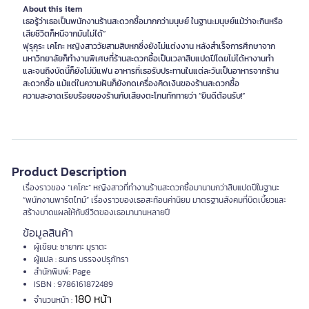
About this item
เธอรู้ว่าเธอเป็นพนักงานร้านสะดวกซื้อมากกว่ามนุษย์ ในฐานะมนุษย์แม้ว่าจะกินหรือ
เสียชีวิตก็หนีจากมันไม่ได้”
ฟุรุคุระ เคโกะ หญิงสาววัยสามสิบหกซึ่งยังไม่แต่งงาน หลังสำเร็จการศึกษาจาก
มหาวิทยาลัยก็ทำงานพิเศษที่ร้านสะดวกซื้อเป็นเวลาสิบแปดปีโดยไม่ได้หางานทำ
และจนถึงบัดนี้ก็ยังไม่มีแฟน อาหารที่เธอรับประทานในแต่ละวันเป็นอาหารจากร้าน
สะดวกซื้อ แม้แต่ในความฝันก็ยังกดเครื่องคิดเงินของร้านสะดวกซื้อ
ความสะอาดเรียบร้อยของร้านกับเสียงตะโกนทักทายว่า “ยินดีต้อนรับ!”
Product Description
เรื่องราวของ “เคโกะ” หญิงสาวที่ทำงานร้านสะดวกซื้อมานานกว่าสิบแปดปีในฐานะ
“พนักงานพาร์ตไทม์” เรื่องราวของเธอสะท้อนค่านิยม มาตรฐานสังคมที่บิดเบี้ยวและ
สร้างบาดแผลให้กับชีวิตของเธอมานานหลายปี
ข้อมูลสินค้า
ผู้เขียน: ซายากะ มุราตะ
ผู้แปล : ธนกร บรรจงปรุภัทรา
สำนักพิมพ์: Page
ISBN : 9786161872489
180 หน้า
จำนวนหน้า :