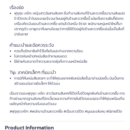
เรื่องย่อ
ฟุรุคุระ เคโกะ หญิงสาววัยสามสิบหก ซึ่งทำงานพิเศษที่ร้านสะดวกซื้อมานานสิบแปด
ปี ชีวิตประจำวันของเธอจึงวนเวียนอยู่กับร้านสะดวกซื้อนี้ แม้แต่ในความฝันก็ยังกด
เครื่องคิดเงินของร้านสะดวกซื้อ แต่แล้ววันหนึ่ง ชิราฮะ พนักงานหนุ่มหน้าใหม่ก็มา
ปรากฏตัว เขาพูดจาทิ่มแทงใจเธอว่าการใช้ชีวิตอยู่กับร้านสะดวกซื้อเช่นนั้นเป็นสิ่งที่
น่าอับอาย!
คำแนะนำและข้อควรระวัง
ควรเก็บรักษาสินค้าไว้ในที่แห้งและห่างจากความร้อน
ไม่ควรหันหน้าปกหนังสือเข้าหาแสงแดด
ใช้ผ้าแห้งสะอาดทำความสะอาดฝุ่นที่เกาะบนหน้าหนังสือ
Tip. เทคนิคเล็กๆ ที่แนะนำ
การมีที่คั่นหนังสือสวยๆ จะทำให้คุณอยากหยิบหนังสือขึ้นมาอ่านบ่อยขึ้น มันเป็นการ
สร้างแรงบันดาลใจเล็กๆ ให้ตัวเอง
เรื่องราวของฟุรุคุระ เคโกะ สาววัยสามสิบหกที่ชีวิตทั้งชีวิตผูกพันกับร้านสะดวกซื้อ การ
ก้าวผ่านมาตรฐานสังคมที่บิดเบี้ยวและความท้าทายในชีวิตของเธอจะทำให้คุณพร้อมที่จะ
เผชิญหน้ากับความจริงของตัวเอง
#ฟุรุคุระเคโกะ #พนักงานร้านสะดวกซื้อ #เรื่องราวชีวิต #มุมมองสังคม #นิยายชีวิต
Product Information