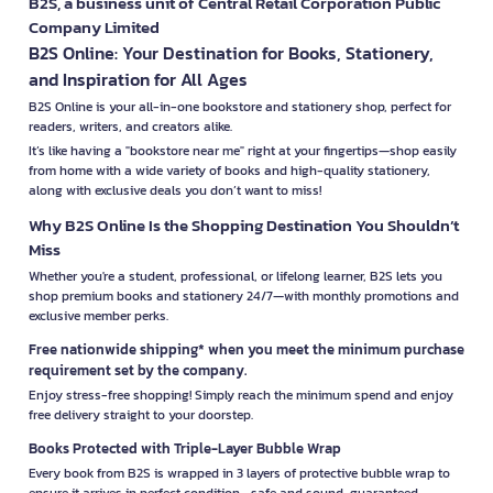
B2S, a business unit of Central Retail Corporation Public
Company Limited
B2S Online: Your Destination for Books, Stationery,
and Inspiration for All Ages
B2S Online is your all-in-one bookstore and stationery shop, perfect for
readers, writers, and creators alike.
It’s like having a "bookstore near me" right at your fingertips—shop easily
from home with a wide variety of books and high-quality stationery,
along with exclusive deals you don’t want to miss!
Why B2S Online Is the Shopping Destination You Shouldn’t
Miss
Whether you're a student, professional, or lifelong learner, B2S lets you
shop premium books and stationery 24/7—with monthly promotions and
exclusive member perks.
Free nationwide shipping* when you meet the minimum purchase
requirement set by the company.
Enjoy stress-free shopping! Simply reach the minimum spend and enjoy
free delivery straight to your doorstep.
Books Protected with Triple-Layer Bubble Wrap
Every book from B2S is wrapped in 3 layers of protective bubble wrap to
ensure it arrives in perfect condition—safe and sound, guaranteed.