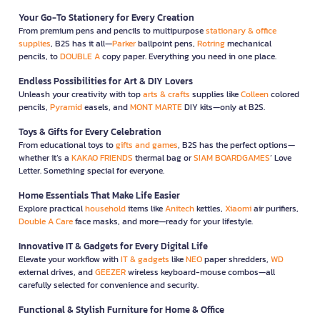
Your Go-To Stationery for Every Creation
From premium pens and pencils to multipurpose
stationary & office
supplies
, B2S has it all—
Parker
ballpoint pens,
Rotring
mechanical
pencils, to
DOUBLE A
copy paper. Everything you need in one place.
Endless Possibilities for Art & DIY Lovers
Unleash your creativity with top
arts & crafts
supplies like
Colleen
colored
pencils,
Pyramid
easels, and
MONT MARTE
DIY kits—only at B2S.
Toys & Gifts for Every Celebration
From educational toys to
gifts and games
, B2S has the perfect options—
whether it’s a
KAKAO FRIENDS
thermal bag or
SIAM BOARDGAMES
’ Love
Letter. Something special for everyone.
Home Essentials That Make Life Easier
Explore practical
household
items like
Anitech
kettles,
Xiaomi
air purifiers,
Double A Care
face masks, and more—ready for your lifestyle.
Innovative IT & Gadgets for Every Digital Life
Elevate your workflow with
IT & gadgets
like
NEO
paper shredders,
WD
external drives, and
GEEZER
wireless keyboard-mouse combos—all
carefully selected for convenience and security.
Functional & Stylish Furniture for Home & Office