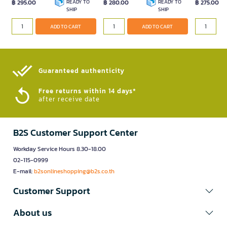
฿ 295.00
READY TO
฿ 280.00
READY TO
฿ 275.00
SHIP
SHIP
ADD TO CART
ADD TO CART
Guaranteed authenticity​
Free returns within 14 days*
after receive date
B2S Customer Support Center
Workday Service Hours 8.30-18.00
02-115-0999
E-mail:
b2sonlineshopping@b2s.co.th
Customer Support
About us