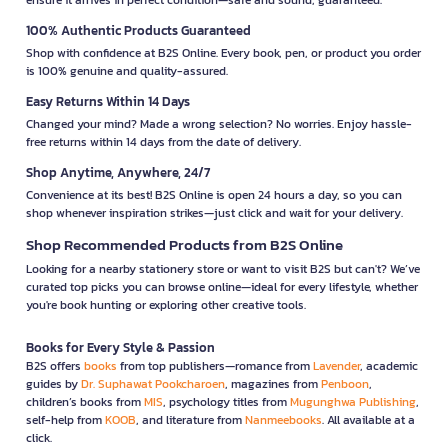
100% Authentic Products Guaranteed
Shop with confidence at B2S Online. Every book, pen, or product you order
is 100% genuine and quality-assured.
Easy Returns Within 14 Days
Changed your mind? Made a wrong selection? No worries. Enjoy hassle-
free returns within 14 days from the date of delivery.
Shop Anytime, Anywhere, 24/7
Convenience at its best! B2S Online is open 24 hours a day, so you can
shop whenever inspiration strikes—just click and wait for your delivery.
Shop Recommended Products from B2S Online
Looking for a nearby stationery store or want to visit B2S but can't? We’ve
curated top picks you can browse online—ideal for every lifestyle, whether
you're book hunting or exploring other creative tools.
Books for Every Style & Passion
B2S offers
books
from top publishers—romance from
Lavender
, academic
guides by
Dr. Suphawat Pookcharoen
, magazines from
Penboon
,
children’s books from
MIS
, psychology titles from
Mugunghwa Publishing
,
self-help from
KOOB
, and literature from
Nanmeebooks
. All available at a
click.