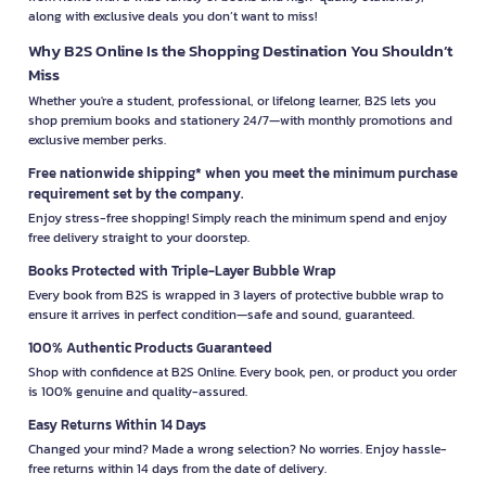
along with exclusive deals you don’t want to miss!
Why B2S Online Is the Shopping Destination You Shouldn’t
Miss
Whether you're a student, professional, or lifelong learner, B2S lets you
shop premium books and stationery 24/7—with monthly promotions and
exclusive member perks.
Free nationwide shipping* when you meet the minimum purchase
requirement set by the company.
Enjoy stress-free shopping! Simply reach the minimum spend and enjoy
free delivery straight to your doorstep.
Books Protected with Triple-Layer Bubble Wrap
Every book from B2S is wrapped in 3 layers of protective bubble wrap to
ensure it arrives in perfect condition—safe and sound, guaranteed.
100% Authentic Products Guaranteed
Shop with confidence at B2S Online. Every book, pen, or product you order
is 100% genuine and quality-assured.
Easy Returns Within 14 Days
Changed your mind? Made a wrong selection? No worries. Enjoy hassle-
free returns within 14 days from the date of delivery.