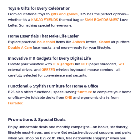
Toys & Gifts for Every Celebration
From educational toys to
gifts and games
, B2S has the perfect options—
whether it’s a
KAKAO FRIENDS
thermal bag or
SIAM BOARDGAMES
’ Love
Letter. Something special for everyone.
Home Essentials That Make Life Easier
Explore practical
household
items like
Anitech
kettles,
Xiaomi
air purifiers,
Double A Care
face masks, and more—ready for your lifestyle.
Innovative IT & Gadgets for Every Digital Life
Elevate your workflow with
IT & gadgets
like
NEO
paper shredders,
WD
external drives, and
GEEZER
wireless keyboard-mouse combos—all
carefully selected for convenience and security.
Functional & Stylish Furniture for Home & Office
B2S also offers functional, space-saving
furniture
to complete your home
or office—like foldable desks from
ONE
and ergonomic chairs from
Furradec
Promotions & Special Deals
Enjoy unbeatable deals and monthly campaigns—on books, stationery,
lifestyle must-haves, and more! Get exclusive discount coupons and perks
when you shop on B2S.co.th. Plus, free nationwide shipping* when you