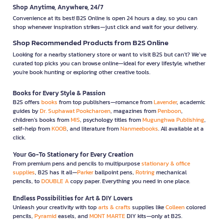
Shop Anytime, Anywhere, 24/7
Convenience at its best! B2S Online is open 24 hours a day, so you can
shop whenever inspiration strikes—just click and wait for your delivery.
Shop Recommended Products from B2S Online
Looking for a nearby stationery store or want to visit B2S but can't? We’ve
curated top picks you can browse online—ideal for every lifestyle, whether
you're book hunting or exploring other creative tools.
Books for Every Style & Passion
B2S offers
books
from top publishers—romance from
Lavender
, academic
guides by
Dr. Suphawat Pookcharoen
, magazines from
Penboon
,
children’s books from
MIS
, psychology titles from
Mugunghwa Publishing
,
self-help from
KOOB
, and literature from
Nanmeebooks
. All available at a
click.
Your Go-To Stationery for Every Creation
From premium pens and pencils to multipurpose
stationary & office
supplies
, B2S has it all—
Parker
ballpoint pens,
Rotring
mechanical
pencils, to
DOUBLE A
copy paper. Everything you need in one place.
Endless Possibilities for Art & DIY Lovers
Unleash your creativity with top
arts & crafts
supplies like
Colleen
colored
pencils,
Pyramid
easels, and
MONT MARTE
DIY kits—only at B2S.