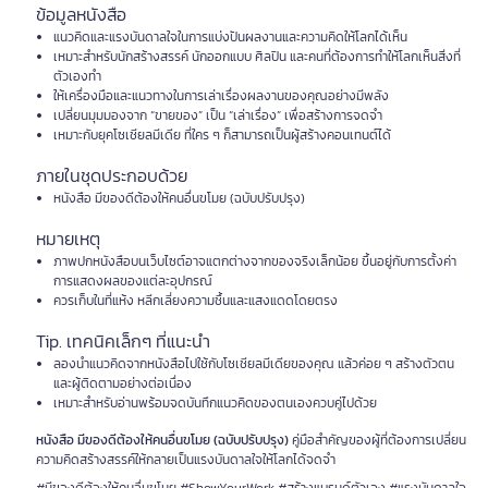
ข้อมูลหนังสือ
แนวคิดและแรงบันดาลใจในการแบ่งปันผลงานและความคิดให้โลกได้เห็น
เหมาะสำหรับนักสร้างสรรค์ นักออกแบบ ศิลปิน และคนที่ต้องการทำให้โลกเห็นสิ่งที่
ตัวเองทำ
ให้เครื่องมือและแนวทางในการเล่าเรื่องผลงานของคุณอย่างมีพลัง
เปลี่ยนมุมมองจาก “ขายของ” เป็น “เล่าเรื่อง” เพื่อสร้างการจดจำ
เหมาะกับยุคโซเชียลมีเดีย ที่ใคร ๆ ก็สามารถเป็นผู้สร้างคอนเทนต์ได้
ภายในชุดประกอบด้วย
หนังสือ มีของดีต้องให้คนอื่นขโมย (ฉบับปรับปรุง)
หมายเหตุ
ภาพปกหนังสือบนเว็บไซต์อาจแตกต่างจากของจริงเล็กน้อย ขึ้นอยู่กับการตั้งค่า
การแสดงผลของแต่ละอุปกรณ์
ควรเก็บในที่แห้ง หลีกเลี่ยงความชื้นและแสงแดดโดยตรง
Tip. เทคนิคเล็กๆ ที่แนะนำ
ลองนำแนวคิดจากหนังสือไปใช้กับโซเชียลมีเดียของคุณ แล้วค่อย ๆ สร้างตัวตน
และผู้ติดตามอย่างต่อเนื่อง
เหมาะสำหรับอ่านพร้อมจดบันทึกแนวคิดของตนเองควบคู่ไปด้วย
หนังสือ มีของดีต้องให้คนอื่นขโมย (ฉบับปรับปรุง)
คู่มือสำคัญของผู้ที่ต้องการเปลี่ยน
ความคิดสร้างสรรค์ให้กลายเป็นแรงบันดาลใจให้โลกได้จดจำ