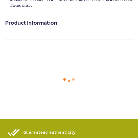
#มีของดีต้องให้คนอื่นขโมย #ShowYourWork #สร้างแบรนด์ตัวเอง #แรงบันดาลใจ
#พัฒนาตัวเอง
Product Information
Guaranteed authenticity​