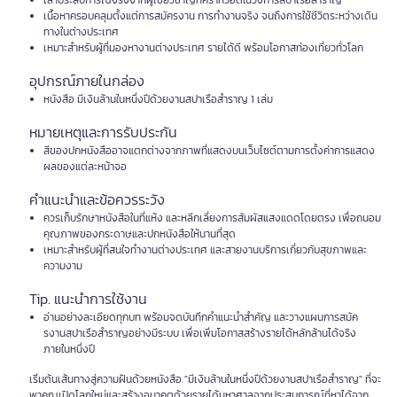
เล่าประสบการณ์จริงจากผู้เชี่ยวชาญที่คร่ำหวอดในวงการสปาเรือสำราญ
เนื้อหาครอบคลุมตั้งแต่การสมัครงาน การทำงานจริง จนถึงการใช้ชีวิตระหว่างเดิน
ทางในต่างประเทศ
เหมาะสำหรับผู้ที่มองหางานต่างประเทศ รายได้ดี พร้อมโอกาสท่องเที่ยวทั่วโลก
อุปกรณ์ภายในกล่อง
หนังสือ มีเงินล้านในหนึ่งปีด้วยงานสปาเรือสำราญ 1 เล่ม
หมายเหตุและการรับประกัน
สีของปกหนังสืออาจแตกต่างจากภาพที่แสดงบนเว็บไซต์ตามการตั้งค่าการแสดง
ผลของแต่ละหน้าจอ
คำแนะนำและข้อควรระวัง
ควรเก็บรักษาหนังสือในที่แห้ง และหลีกเลี่ยงการสัมผัสแสงแดดโดยตรง เพื่อถนอม
คุณภาพของกระดาษและปกหนังสือให้นานที่สุด
เหมาะสำหรับผู้ที่สนใจทำงานต่างประเทศ และสายงานบริการเกี่ยวกับสุขภาพและ
ความงาม
Tip. แนะนำการใช้งาน
อ่านอย่างละเอียดทุกบท พร้อมจดบันทึกคำแนะนำสำคัญ และวางแผนการสมัค
รงานสปาเรือสำราญอย่างมีระบบ เพื่อเพิ่มโอกาสสร้างรายได้หลักล้านได้จริง
ภายในหนึ่งปี
เริ่มต้นเส้นทางสู่ความฝันด้วยหนังสือ "มีเงินล้านในหนึ่งปีด้วยงานสปาเรือสำราญ" ที่จะ
พาคุณเปิดโลกใหม่และสร้างอนาคตด้วยรายได้มหาศาลจากประสบการณ์ที่หาได้จาก