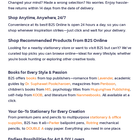
Changed your mind? Made a wrong selection? No worries. Enjoy hassle-
free returns within 14 days from the date of delivery.
Shop Anytime, Anywhere, 24/7
Convenience at its best! B2S Online is open 24 hours a day, so you can
shop whenever inspiration strikes—just click and wait for your delivery.
Shop Recommended Products from B2S Online
Looking for a nearby stationery store or want to visit B2S but can't? We’ve
curated top picks you can browse online—ideal for every lifestyle, whether
you're book hunting or exploring other creative tools.
Books for Every Style & Passion
B2S offers
books
from top publishers—romance from
Lavender
, academic
guides by
Dr. Suphawat Pookcharoen
, magazines from
Penboon
,
children’s books from
MIS
, psychology titles from
Mugunghwa Publishing
,
self-help from
KOOB
, and literature from
Nanmeebooks
. All available at a
click.
Your Go-To Stationery for Every Creation
From premium pens and pencils to multipurpose
stationary & office
supplies
, B2S has it all—
Parker
ballpoint pens,
Rotring
mechanical
pencils, to
DOUBLE A
copy paper. Everything you need in one place.
Endless Possibilities for Art & DIY Lovers