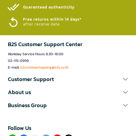
Guaranteed authenticity​
Free returns within 14 days*
after receive date
B2S Customer Support Center
Workday Service Hours 8.30-18.00
02-115-0999
E-mail:
b2sonlineshopping@b2s.co.th
Customer Support
About us
Business Group
Follow Us​