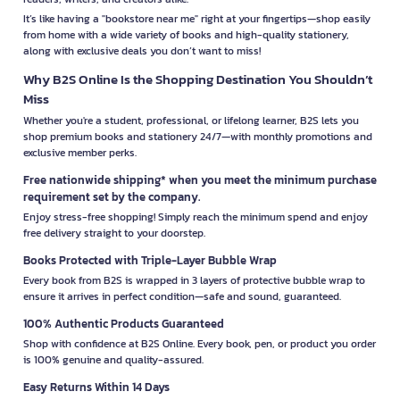
It’s like having a "bookstore near me" right at your fingertips—shop easily
from home with a wide variety of books and high-quality stationery,
along with exclusive deals you don’t want to miss!
Why B2S Online Is the Shopping Destination You Shouldn’t
Miss
Whether you're a student, professional, or lifelong learner, B2S lets you
shop premium books and stationery 24/7—with monthly promotions and
exclusive member perks.
Free nationwide shipping* when you meet the minimum purchase
requirement set by the company.
Enjoy stress-free shopping! Simply reach the minimum spend and enjoy
free delivery straight to your doorstep.
Books Protected with Triple-Layer Bubble Wrap
Every book from B2S is wrapped in 3 layers of protective bubble wrap to
ensure it arrives in perfect condition—safe and sound, guaranteed.
100% Authentic Products Guaranteed
Shop with confidence at B2S Online. Every book, pen, or product you order
is 100% genuine and quality-assured.
Easy Returns Within 14 Days