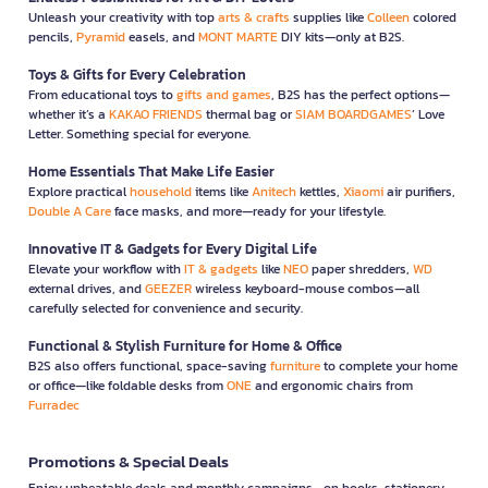
Unleash your creativity with top
arts & crafts
supplies like
Colleen
colored
pencils,
Pyramid
easels, and
MONT MARTE
DIY kits—only at B2S.
Toys & Gifts for Every Celebration
From educational toys to
gifts and games
, B2S has the perfect options—
whether it’s a
KAKAO FRIENDS
thermal bag or
SIAM BOARDGAMES
’ Love
Letter. Something special for everyone.
Home Essentials That Make Life Easier
Explore practical
household
items like
Anitech
kettles,
Xiaomi
air purifiers,
Double A Care
face masks, and more—ready for your lifestyle.
Innovative IT & Gadgets for Every Digital Life
Elevate your workflow with
IT & gadgets
like
NEO
paper shredders,
WD
external drives, and
GEEZER
wireless keyboard-mouse combos—all
carefully selected for convenience and security.
Functional & Stylish Furniture for Home & Office
B2S also offers functional, space-saving
furniture
to complete your home
or office—like foldable desks from
ONE
and ergonomic chairs from
Furradec
Promotions & Special Deals
Enjoy unbeatable deals and monthly campaigns—on books, stationery,