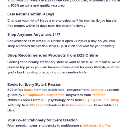
Shop with confidence at B2S Online. Every book, pen, or product you order
is 100% genuine and quality-assured.
Easy Returns Within 14 Days
Changed your mind? Made a wrong selection? No worries. Enjoy hassle-
free returns within 14 days from the date of delivery.
Shop Anytime, Anywhere, 24/7
Convenience at its best! B2S Online is open 24 hours a day, so you can
shop whenever inspiration strikes—just click and wait for your delivery.
Shop Recommended Products from B2S Online
Looking for a nearby stationery store or want to visit B2S but can't? We’ve
curated top picks you can browse online—ideal for every lifestyle, whether
you're book hunting or exploring other creative tools.
Books for Every Style & Passion
B2S offers
books
from top publishers—romance from
Lavender
, academic
guides by
Dr. Suphawat Pookcharoen
, magazines from
Penboon
,
children’s books from
MIS
, psychology titles from
Mugunghwa Publishing
,
self-help from
KOOB
, and literature from
Nanmeebooks
. All available at a
click.
Your Go-To Stationery for Every Creation
From premium pens and pencils to multipurpose
stationary & office