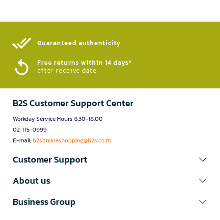
Guaranteed authenticity​
Free returns within 14 days*
after receive date
B2S Customer Support Center
Workday Service Hours 8.30-18.00
02-115-0999
E-mail:
b2sonlineshopping@b2s.co.th
Customer Support
About us
Business Group