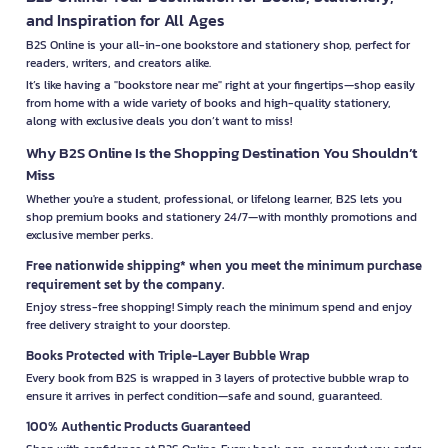
and Inspiration for All Ages
B2S Online is your all-in-one bookstore and stationery shop, perfect for
readers, writers, and creators alike.
It’s like having a "bookstore near me" right at your fingertips—shop easily
from home with a wide variety of books and high-quality stationery,
along with exclusive deals you don’t want to miss!
Why B2S Online Is the Shopping Destination You Shouldn’t
Miss
Whether you're a student, professional, or lifelong learner, B2S lets you
shop premium books and stationery 24/7—with monthly promotions and
exclusive member perks.
Free nationwide shipping* when you meet the minimum purchase
requirement set by the company.
Enjoy stress-free shopping! Simply reach the minimum spend and enjoy
free delivery straight to your doorstep.
Books Protected with Triple-Layer Bubble Wrap
Every book from B2S is wrapped in 3 layers of protective bubble wrap to
ensure it arrives in perfect condition—safe and sound, guaranteed.
100% Authentic Products Guaranteed