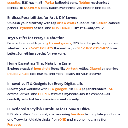
supplies
, B2S has it all—
Parker
ballpoint pens,
Rotring
mechanical
pencils, to
DOUBLE A
copy paper. Everything you need in one place.
Endless Possibilities for Art & DIY Lovers
Unleash your creativity with top
arts & crafts
supplies like
Colleen
colored
pencils,
Pyramid
easels, and
MONT MARTE
DIY kits—only at B2S.
Toys & Gifts for Every Celebration
From educational toys to
gifts and games
, B2S has the perfect options—
whether it’s a
KAKAO FRIENDS
thermal bag or
SIAM BOARDGAMES
’ Love
Letter. Something special for everyone.
Home Essentials That Make Life Easier
Explore practical
household
items like
Anitech
kettles,
Xiaomi
air purifiers,
Double A Care
face masks, and more—ready for your lifestyle.
Innovative IT & Gadgets for Every Digital Life
Elevate your workflow with
IT & gadgets
like
NEO
paper shredders,
WD
external drives, and
GEEZER
wireless keyboard-mouse combos—all
carefully selected for convenience and security.
Functional & Stylish Furniture for Home & Office
B2S also offers functional, space-saving
furniture
to complete your home
or office—like foldable desks from
ONE
and ergonomic chairs from
Furradec