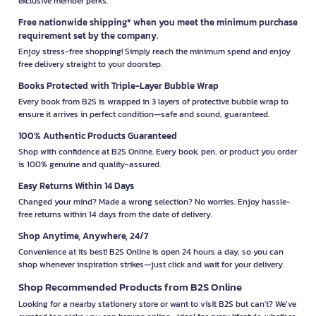
exclusive member perks.
Free nationwide shipping* when you meet the minimum purchase
requirement set by the company.
Enjoy stress-free shopping! Simply reach the minimum spend and enjoy
free delivery straight to your doorstep.
Books Protected with Triple-Layer Bubble Wrap
Every book from B2S is wrapped in 3 layers of protective bubble wrap to
ensure it arrives in perfect condition—safe and sound, guaranteed.
100% Authentic Products Guaranteed
Shop with confidence at B2S Online. Every book, pen, or product you order
is 100% genuine and quality-assured.
Easy Returns Within 14 Days
Changed your mind? Made a wrong selection? No worries. Enjoy hassle-
free returns within 14 days from the date of delivery.
Shop Anytime, Anywhere, 24/7
Convenience at its best! B2S Online is open 24 hours a day, so you can
shop whenever inspiration strikes—just click and wait for your delivery.
Shop Recommended Products from B2S Online
Looking for a nearby stationery store or want to visit B2S but can't? We’ve