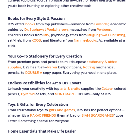
curated top picks you can browse online—ideal for every lifestyle, whether
you're book hunting or exploring other creative tools.
Books for Every Style & Passion
B2S offers
books
from top publishers—romance from
Lavender
, academic
guides by
Dr. Suphawat Pookcharoen
, magazines from
Penboon
,
children’s books from
MIS
, psychology titles from
Mugunghwa Publishing
,
self-help from
KOOB
, and literature from
Nanmeebooks
. All available at a
click.
Your Go-To Stationery for Every Creation
From premium pens and pencils to multipurpose
stationary & office
supplies
, B2S has it all—
Parker
ballpoint pens,
Rotring
mechanical
pencils, to
DOUBLE A
copy paper. Everything you need in one place.
Endless Possibilities for Art & DIY Lovers
Unleash your creativity with top
arts & crafts
supplies like
Colleen
colored
pencils,
Pyramid
easels, and
MONT MARTE
DIY kits—only at B2S.
Toys & Gifts for Every Celebration
From educational toys to
gifts and games
, B2S has the perfect options—
whether it’s a
KAKAO FRIENDS
thermal bag or
SIAM BOARDGAMES
’ Love
Letter. Something special for everyone.
Home Essentials That Make Life Easier