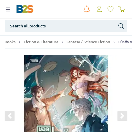
Books
Fiction & Literature
Fantasy / Science Fiction
หนังสือ 
Previous slide
Ne