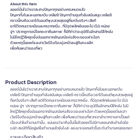
About this item
ลอยด์มั่นใจว่าเขาสะสางปัญหาทุกอย่างครบหมดแล้ว
ปัญหาทั้งในและนอกแคว้น เคลียร์! ปัญหาด้านขุมกำลังสนับสนุน เคลียร์!
คราวนี้คงถึงเวลาได้นอนตีพุงเสวยสุขอยู่ที่แคว้นจริงๆ เสียที
แต่ชีวิตคนเราเหมือนละครฉากหนึ่ง... ที่มีจุดพลิกผันเยอะไป (ไม่) หน่อย
จู่ๆ ‘ปรากฏการณ์โชคชะตาคืนสภาพ’ ก็มีทีท่าว่าจะอุบัติในอีกสามปีให้หลัง
ไม่มีใครรู้วิธีหยุดยั้งมันนอกจากอัญมณีแห่งสัจจะของเผ่าเงือก
ด้วยเหตุนี้ลอยด์และฮาเวียร์จึงต้องมุ่งหน้าลงสู่ก้นทะเลลึก
เพื่อค้นพบว่าของที่พว
Product Description
ลอยด์มั่นใจว่าเขาสะสางปัญหาทุกอย่างครบหมดแล้ว ปัญหาทั้งในและนอกแคว้น
เคลียร์! ปัญหาด้านขุมกำลังสนับสนุน เคลียร์! คราวนี้คงถึงเวลาได้นอนตีพุงเสวยสุขอยู่
ที่แคว้นจริงๆ เสียที แต่ชีวิตคนเราเหมือนละครฉากหนึ่ง... ที่มีจุดพลิกผันเยอะไป (ไม่)
หน่อย จู่ๆ ‘ปรากฏการณ์โชคชะตาคืนสภาพ’ ก็มีทีท่าว่าจะอุบัติในอีกสามปีให้หลัง ไม่มี
ใครรู้วิธีหยุดยั้งมันนอกจากอัญมณีแห่งสัจจะของเผ่าเงือก ด้วยเหตุนี้ลอยด์และฮา
เวียร์จึงต้องมุ่งหน้าลงสู่ก้นทะเลลึก เพื่อค้นพบว่าของที่พวกเขาลำบากตามหาเป็นแค่
เรื่องเล่าในตำนานเท่านั้น... แน่นอนว่ามาถึงขั้นนี้แล้วลอยด์ไม่มีทางยอมกลับบ้านไปมือ
เปล่า สมบัติที่มีอยู่แค่ในตำนานแล้วยังไงล่ะ ลองมาเจอคนหัวรั้นระดับตำนานหน่อยเถอะ!
รายละเอียดสินค้า