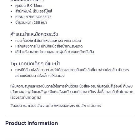
ผู้เขียน: BK_Moon
สำนักพิมพ์: เอ็นเธอร์บุ๊คส์
ISBN : 9786160633173
จำนวนหน้า : 288 หน้า
คำแนะนำและข้อควรระวัง
ควรเก็บรักษาไว้ในที่แห้งและห่างจากความร้อน
หลีกเลี่ยงการหันหน้าปกหนังสือเข้าหาแสงแดด
ใช้ผ้าแห้งสะอาดทำความสะอาดฝุ่นที่เกาะบนหน้าหนังสือ
Tip. เทคนิคเล็กๆ ที่แนะนำ
การมีที่คั่นหนังสือสวยๆ จะทำให้คุณอยากหยิบหนังสือขึ้นมาอ่านบ่อยขึ้น เป็นการ
สร้างแรงบันดาลใจเล็กๆ ให้ตัวเอง
เพิ่มความสนุกและแรงบันดาลใจในการอ่านด้วยหนังสือผจญภัยสุดมันส์เรื่องนี้ ค้นพบ
เส้นทางผจญภัยและอัญมณีแห่งสัจจะกับลอยด์และฮาเวียร์ สั่งซื้อตอนนี้เพื่อไม่พลาด
เรื่องราวที่น่าติดตาม!
#ลอยด์ #ฮาเวียร์ #ผจญภัย #หนังสือผจญภัย #การเดินทาง
Product Information