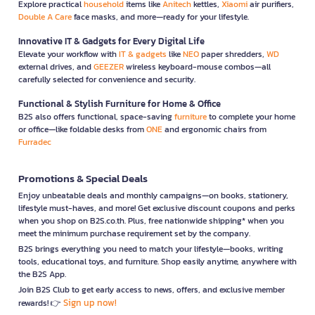
Explore practical
household
items like
Anitech
kettles,
Xiaomi
air purifiers,
Double A Care
face masks, and more—ready for your lifestyle.
Innovative IT & Gadgets for Every Digital Life
Elevate your workflow with
IT & gadgets
like
NEO
paper shredders,
WD
external drives, and
GEEZER
wireless keyboard-mouse combos—all
carefully selected for convenience and security.
Functional & Stylish Furniture for Home & Office
B2S also offers functional, space-saving
furniture
to complete your home
or office—like foldable desks from
ONE
and ergonomic chairs from
Furradec
Promotions & Special Deals
Enjoy unbeatable deals and monthly campaigns—on books, stationery,
lifestyle must-haves, and more! Get exclusive discount coupons and perks
when you shop on B2S.co.th. Plus, free nationwide shipping* when you
meet the minimum purchase requirement set by the company.
B2S brings everything you need to match your lifestyle—books, writing
tools, educational toys, and furniture. Shop easily anytime, anywhere with
the B2S App.
Join B2S Club to get early access to news, offers, and exclusive member
Sign up now!
rewards! 👉