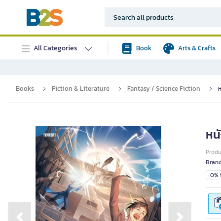
All Categories
Book
Arts & Crafts
Books
Fiction & Literature
Fantasy / Science Fiction
ห
หน
Prod
Bran
0% i