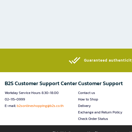
Guaranteed authenticity
B2S Customer Support Center
Customer Support
Workday Service Hours 8.30-18.00
Contact us
02-115-0999
How to Shop
E-mail:
b2sonlineshopping@b2s.co.th
Delivery
Exchange and Return Policy
Check Order Status