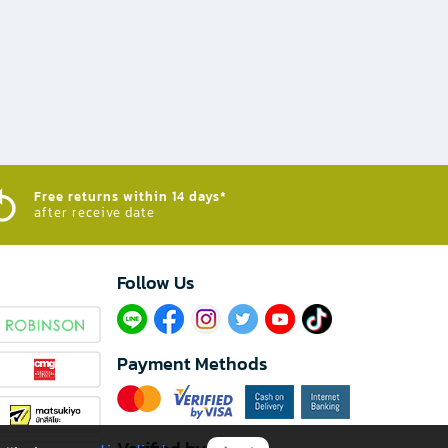
Free returns within 14 days*
after receive date
Follow Us​
Payment Methods