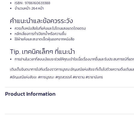
ISBN : 9786160633388
จำนวนหน้า: 264 หน้า
คำแนะนำและข้อควรระวัง
ควรเก็บหนังสือในที่แห้งและไม่โดนแสงแดดโดยตรง
หลีกเลี่ยงการทำเปียกน้ำหรือความชื้น
ใช้ผ้าแห้งและสะอาดเช็ดฝุ่นออกจากหนังสือ
Tip. เทคนิคเล็กๆ ที่แนะนำ
การอ่านในเวลาที่สงบเงียบจะช่วยให้คุณเข้าใจเนื้อเรื่องมากขึ้นและรับประสบการณ์ที่แต
เติมเต็มจินตนาการไปกับเรื่องราวการบูรณะอัญมณีแห่งสัจจะที่เต็มไปด้วยความตื่นเต้นและคว
#อัญมณีแห่งสัจจะ #การบูรณะ #ทูตสวรรค์ #ซาตาน #ราชามังกร
Product Information