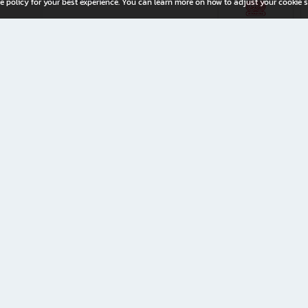
e policy for your best experience. You can learn more on how to adjust your cookie s
ny Limited
iration for All Ages
riters, and creators alike.
home with a wide variety of books and high-quality stationery, along with exclusive d
 premium books and stationery 24/7—with monthly promotions and exclusive member pe
rement set by the company.
ery straight to your doorstep.