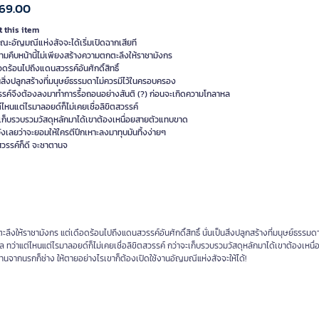
69.00
 this item
ณะอัญมณีแห่งสัจจะได้เริ่มเปิดฉากเสียที
ามคืบหน้านี้ไม่เพียงสร้างความตกตะลึงให้ราชามังกร
อดร้อนไปถึงแดนสวรรค์อันศักดิ์สิทธิ์
็นสิ่งปลูกสร้างที่มนุษย์ธรรมดาไม่ควรมีไว้ในครอบครอง
รรค์จึงต้องลงมาทำการรื้อถอนอย่างสันติ (?) ก่อนจะเกิดความโกลาหล
่ไหนแต่ไรมาลอยด์ก็ไม่เคยเชื่อลิขิตสวรรค์
ะเก็บรวบรวมวัสดุหลักมาได้เขาต้องเหนื่อยสายตัวแทบขาด
ังเลยว่าจะยอมให้ใครตีปีกเหาะลงมาทุบมันทิ้งง่ายๆ
สวรรค์ก็ดี จะซาตานจ
งให้ราชามังกร แต่เดือดร้อนไปถึงแดนสวรรค์อันศักดิ์สิทธิ์ นั่นเป็นสิ่งปลูกสร้างที่มนุษย์ธรรมดา
ว่าแต่ไหนแต่ไรมาลอยด์ก็ไม่เคยเชื่อลิขิตสวรรค์ กว่าจะเก็บรวบรวมวัสดุหลักมาได้เขาต้องเหนื่
านจากนรกก็ช่าง ให้ตายอย่างไรเขาก็ต้องเปิดใช้งานอัญมณีแห่งสัจจะให้ได้!