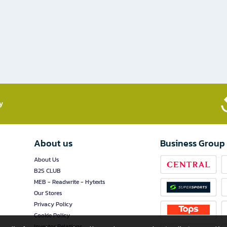
​
About us
Business Group
About Us
B2S CLUB
MEB - Readwrite - Hytexts
Our Stores
Privacy Policy
Cookie Policy
Investor Relations