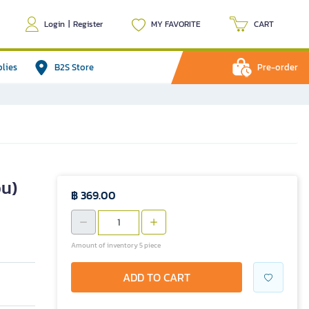
Login
|
Register
MY FAVORITE
CART
plies
B2S Store
Pre-order
อน)
฿ 369.00
Amount of inventory 5 piece
ADD TO CART