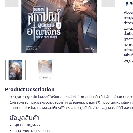
Previous slide
Next slide
฿ 3
About
การบูร
ข่าวคว
แต่เดื
นั่นเป
ทูตสว
ทว่าแต
กว่าจ
อย่าหว
จะทูต
Product Description
การบูรณะอัญมณีแห่งสัจจะได้เริ่มเปิดฉากเสียที ข่าวความคืบหน้านี้ไม่เพียงสร้างความตกตะลึ
ในครอบครอง ทูตสวรรค์จึงต้องลงมาทำการรื้อถอนอย่างสันติ (?) ก่อนจะเกิดความโกลาหล ท
แทบขาด อย่าหวังเลยว่าจะยอมให้ใครตีปีกเหาะลงมาทุบมันทิ้งง่ายๆ จะทูตสวรรค์ก็ดี จะซาต
ข้อมูลสินค้า
ผู้เขียน: BK_Moon
สำนักพิมพ์: เอ็นเธอร์บุ๊คส์