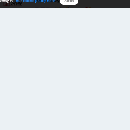
Verified by
our cookie policy here
etting in
Accept
Download B2S app
eals you don’t want to miss!
rks.