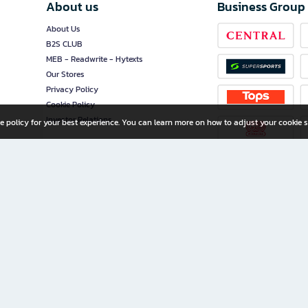
About us
Business Group
About Us
B2S CLUB
MEB - Readwrite - Hytexts
Our Stores
Privacy Policy
Cookie Policy
Investor Relations
e policy for your best experience. You can learn more on how to adjust your cookie s
ny Limited
iration for All Ages