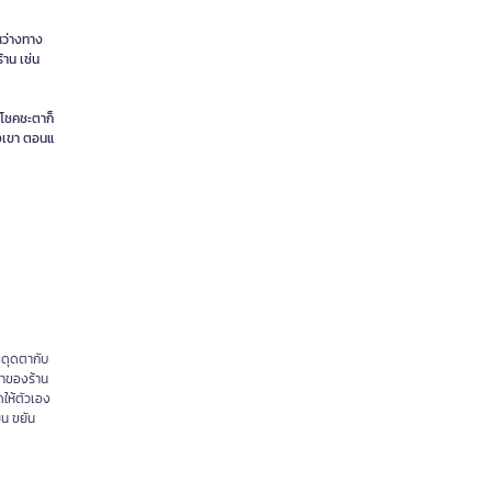
ะหว่างทาง
้าน เช่น
ต่โชคชะตาก็
ของเขา ตอนแ
ะดุดตากับ
จ้าของร้าน
ดให้ตัวเอง
ยน ขยัน