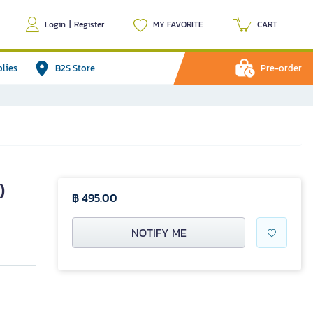
Login
|
Register
MY FAVORITE
CART
plies
B2S Store
Pre-order
)
฿ 495.00
NOTIFY ME