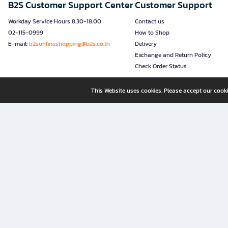
B2S Customer Support Center
Customer Support
Workday Service Hours 8.30-18.00
Contact us
02-115-0999
How to Shop
E-mail:
b2sonlineshopping@b2s.co.th
Delivery
Exchange and Return Policy
Check Order Status
This Website uses cookies. Please accept our cooki
B2S, a business unit of Central Retail Corporation Public Compa
B2S Online: Your Destination for Books, Stationery, and Insp