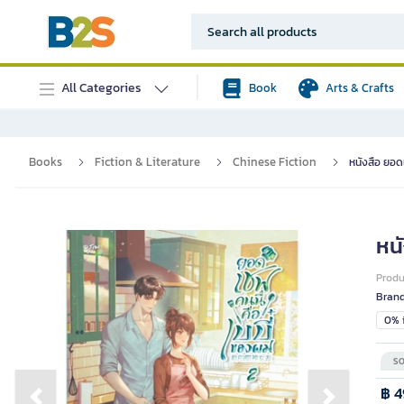
All Categories
Book
Arts & Crafts
Books
Fiction & Literature
Chinese Fiction
หนังสือ ยอดเ
หนั
Prod
Bran
0% i
SO
฿ 4