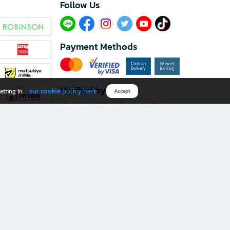
Follow Us​
Payment Methods
Verified by
our cookie policy here
etting in
Accept
Download B2S app