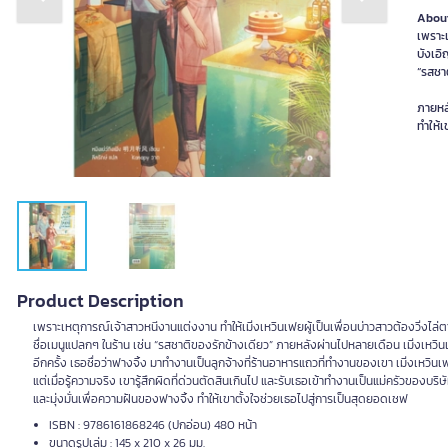
Previous slide
Next slide
About
เพราะเ
บังเอิ
“รสชา
ภายหลั
ทำให้เ
Product Description
เพราะเหตุการณ์เจ้าสาวหนีงานแต่งงาน ทำให้เมิ่งเหวินเฟยผู้เป็นเพื่อนบ่าวสาวต้องวิ่งไล่
ชื่อเมนูแปลกๆ ในร้าน เช่น “รสชาติของรักข้างเดียว” ภายหลังผ่านไปหลายเดือน เมิ่งเหวินเฟ
อีกครั้ง เธอชื่อว่าฟางจิ้ง มาทำงานเป็นลูกจ้างที่ร้านอาหารแถวที่ทำงานของเขา เมิ่งเหวิ
แต่เมื่อรู้ความจริง เขารู้สึกผิดที่ด่วนตัดสินเกินไป และรับเธอเข้าทำงานเป็นแม่ครัวของบริษั
และมุ่งมั่นเพื่อความฝันของฟางจิ้ง ทำให้เขาตั้งใจช่วยเธอไปสู่การเป็นสุดยอดเชฟ
ISBN : 9786161868246 (ปกอ่อน) 480 หน้า
ขนาดรูปเล่ม : 145 x 210 x 26 มม.