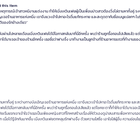
 this item
หตุการณ์เจ้าสาวหนีงานแต่งงาน ทำให้เมิ่งเหวินเฟยผู้เป็นเพื่อนบ่าวสาวต้องวิ่งไล่ตามหาทั้งคู่ ร
ญเจอร้านอาหารแห่งหนึ่ง เขาจึงแวะเข้าไปหาอะไรดื่มแก้กระหาย และสะดุดตากับชื่อเมนูแปลกๆ ในร
ติของรักข้างเดียว”
งผ่านไปหลายเดือนเมิ่งเหวินเฟยได้มีโอกาสกลับมาที่นี่อีกครั้ง พบว่าร้านถูกรื้อถอนไปเสียแล้ว แ
ขาได้มาเจอเจ้าของร้านอีกครั้ง เธอชื่อว่าฟางจิ้ง มาทำงานเป็นลูกจ้างที่ร้านอาหารแถวที่ทำงาน
ตามหาทั้งคู่ ระหว่างทางบังเอิญเจอร้านอาหารแห่งหนึ่ง เขาจึงแวะเข้าไปหาอะไรดื่มแก้กระหาย และส
ยได้มีโอกาสกลับมาที่นี่อีกครั้ง พบว่าร้านถูกรื้อถอนไปเสียแล้ว แต่โชคชะตาก็ทำให้เขาได้มาเจอเ
นเฟยเริ่มแรกเขาเข้าใจว่าเธอเป็นเพียงหญิงสาวที่โกหกสร้างเรื่องให้ตัวเองดูน่าสงสารเพื่อหาทางรอ
ท เมื่อได้รู้จักกันมากขึ้น เมิ่งเหวินเฟยตกหลุมรักฟางจิ้ง ด้วยความใสซื่อ เอาใจใส่ผู้อื่น ความอ่อนโ