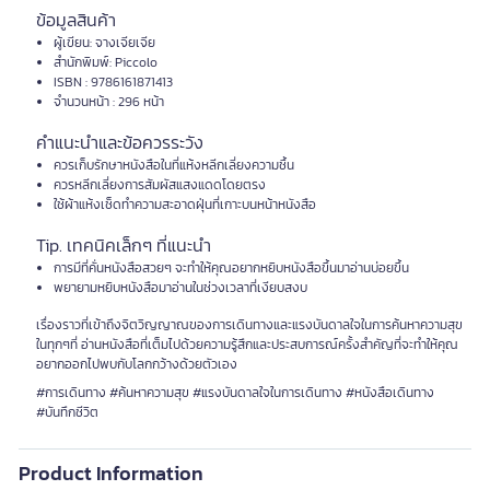
ข้อมูลสินค้า
ผู้เขียน: จางเจียเจีย
สำนักพิมพ์: Piccolo
ISBN : 9786161871413
จำนวนหน้า : 296 หน้า
คำแนะนำและข้อควรระวัง
ควรเก็บรักษาหนังสือในที่แห้งหลีกเลี่ยงความชื้น
ควรหลีกเลี่ยงการสัมผัสแสงแดดโดยตรง
ใช้ผ้าแห้งเช็ดทำความสะอาดฝุ่นที่เกาะบนหน้าหนังสือ
Tip. เทคนิคเล็กๆ ที่แนะนำ
การมีที่คั่นหนังสือสวยๆ จะทำให้คุณอยากหยิบหนังสือขึ้นมาอ่านบ่อยขึ้น
พยายามหยิบหนังสือมาอ่านในช่วงเวลาที่เงียบสงบ
เรื่องราวที่เข้าถึงจิตวิญญาณของการเดินทางและแรงบันดาลใจในการค้นหาความสุข
ในทุกๆที่ อ่านหนังสือที่เต็มไปด้วยความรู้สึกและประสบการณ์ครั้งสำคัญที่จะทำให้คุณ
อยากออกไปพบกับโลกกว้างด้วยตัวเอง
#การเดินทาง #ค้นหาความสุข #แรงบันดาลใจในการเดินทาง #หนังสือเดินทาง
#บันทึกชีวิต
Product Information