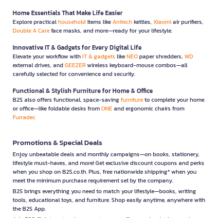
Home Essentials That Make Life Easier
Explore practical
household
items like
Anitech
kettles,
Xiaomi
air purifiers,
Double A Care
face masks, and more—ready for your lifestyle.
Innovative IT & Gadgets for Every Digital Life
Elevate your workflow with
IT & gadgets
like
NEO
paper shredders,
WD
external drives, and
GEEZER
wireless keyboard-mouse combos—all
carefully selected for convenience and security.
Functional & Stylish Furniture for Home & Office
B2S also offers functional, space-saving
furniture
to complete your home
or office—like foldable desks from
ONE
and ergonomic chairs from
Furradec
Promotions & Special Deals
Enjoy unbeatable deals and monthly campaigns—on books, stationery,
lifestyle must-haves, and more! Get exclusive discount coupons and perks
when you shop on B2S.co.th. Plus, free nationwide shipping* when you
meet the minimum purchase requirement set by the company.
B2S brings everything you need to match your lifestyle—books, writing
tools, educational toys, and furniture. Shop easily anytime, anywhere with
the B2S App.