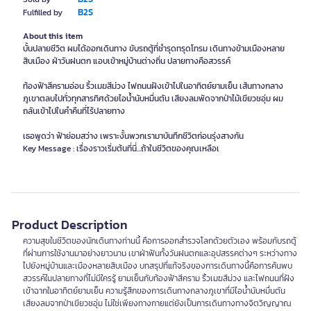
B2S
Fulfilled by
About this item
บั้นปลายชีวิต ผมได้ออกเดินทาง ขับรถตู้ที่ชำรุดทรุดโทรม เดินทางข้ามเมืองหลาย
สิบเมือง ฝ่าวันฝนตก แอบเข้าหมู่บ้านต่างถิ่น ปลายทางคือสวรรค์
ท้องฟ้าสีครามอ่อน ริ้วเมฆสีม่วง ไฟถนนฝังเข้าไปในอาทิตย์ยามเย็น เส้นทางกลาง
ภูเขาตลบไปทั่วทุกสารทิศด้วยไอน้ำนับหมื่นตัน เสียงลมพัดจากป่าไม้เขียวชอุ่ม ผม
ถลันเข้าไปในคำคืนที่ไร้ปลายทาง
เธอพูดว่า ฟ้าย่อมสว่าง เพราะงั้นพวกเรามาบันทึกชีวิตก่อนรุ่งสางกัน
Key Message : เรื่องราวเริ่มต้นที่นี่...ถ้าในชีวิตของคุณเหลือเ
Product Description
ความสุขในชีวิตของนักเดินทางท่านนี้ คือการออกสำรวจโลกด้วยตัวเอง พร้อมกับรถตู้
ที่ผ่านการใช้งานมาอย่างยาวนาน เขาฝ่าฟันทั้งวันฝนตกและอุปสรรคต่างๆ ระหว่างทาง
ไปยังหมู่บ้านและเมืองหลายสิบเมือง บทสรุปที่แท้จริงของการเดินทางนี้คือการค้นพบ
สวรรค์ในปลายทางที่ไม่มีใครรู้ ยามเย็นกับท้องฟ้าสีคราม ริ้วเมฆสีม่วง และไฟถนนที่ฝัง
เข้าฉากในอาทิตย์ยามเย็น ความรู้สึกของการเดินทางกลางภูเขาที่มีไอน้ำนับหมื่นตัน
เสียงลมจากป่าเขียวชอุ่ม ไม่ใช่เพียงทางกายแต่ยังเป็นการเดินทางทางจิตวิญญาณ