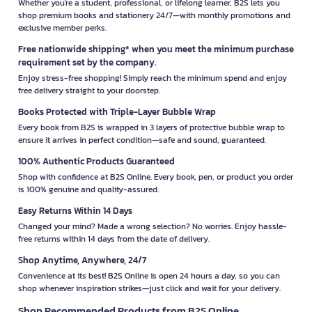
Whether you're a student, professional, or lifelong learner, B2S lets you
shop premium books and stationery 24/7—with monthly promotions and
exclusive member perks.
Free nationwide shipping* when you meet the minimum purchase
requirement set by the company.
Enjoy stress-free shopping! Simply reach the minimum spend and enjoy
free delivery straight to your doorstep.
Books Protected with Triple-Layer Bubble Wrap
Every book from B2S is wrapped in 3 layers of protective bubble wrap to
ensure it arrives in perfect condition—safe and sound, guaranteed.
100% Authentic Products Guaranteed
Shop with confidence at B2S Online. Every book, pen, or product you order
is 100% genuine and quality-assured.
Easy Returns Within 14 Days
Changed your mind? Made a wrong selection? No worries. Enjoy hassle-
free returns within 14 days from the date of delivery.
Shop Anytime, Anywhere, 24/7
Convenience at its best! B2S Online is open 24 hours a day, so you can
shop whenever inspiration strikes—just click and wait for your delivery.
Shop Recommended Products from B2S Online