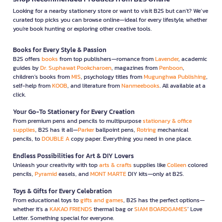
Looking for a nearby stationery store or want to visit B2S but can't? We’ve
curated top picks you can browse online—ideal for every lifestyle, whether
you're book hunting or exploring other creative tools.
Books for Every Style & Passion
B2S offers
books
from top publishers—romance from
Lavender
, academic
guides by
Dr. Suphawat Pookcharoen
, magazines from
Penboon
,
children’s books from
MIS
, psychology titles from
Mugunghwa Publishing
,
self-help from
KOOB
, and literature from
Nanmeebooks
. All available at a
click.
Your Go-To Stationery for Every Creation
From premium pens and pencils to multipurpose
stationary & office
supplies
, B2S has it all—
Parker
ballpoint pens,
Rotring
mechanical
pencils, to
DOUBLE A
copy paper. Everything you need in one place.
Endless Possibilities for Art & DIY Lovers
Unleash your creativity with top
arts & crafts
supplies like
Colleen
colored
pencils,
Pyramid
easels, and
MONT MARTE
DIY kits—only at B2S.
Toys & Gifts for Every Celebration
From educational toys to
gifts and games
, B2S has the perfect options—
whether it’s a
KAKAO FRIENDS
thermal bag or
SIAM BOARDGAMES
’ Love
Letter. Something special for everyone.