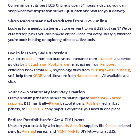
Convenience at its best! B2S Online is open 24 hours a day, so you can
shop whenever inspiration strikes—just click and wait for your delivery.
Shop Recommended Products from B2S Online
Looking for a nearby stationery store or want to visit B2S but can't? We’ve
curated top picks you can browse online—ideal for every lifestyle, whether
you're book hunting or exploring other creative tools.
Books for Every Style & Passion
B2S offers
books
from top publishers—romance from
Lavender
, academic
guides by
Dr. Suphawat Pookcharoen
, magazines from
Penboon
,
children’s books from
MIS
, psychology titles from
Mugunghwa Publishing
,
self-help from
KOOB
, and literature from
Nanmeebooks
. All available at a
click.
Your Go-To Stationery for Every Creation
From premium pens and pencils to multipurpose
stationary & office
supplies
, B2S has it all—
Parker
ballpoint pens,
Rotring
mechanical
pencils, to
DOUBLE A
copy paper. Everything you need in one place.
Endless Possibilities for Art & DIY Lovers
Unleash your creativity with top
arts & crafts
supplies like
Colleen
colored
pencils,
Pyramid
easels, and
MONT MARTE
DIY kits—only at B2S.