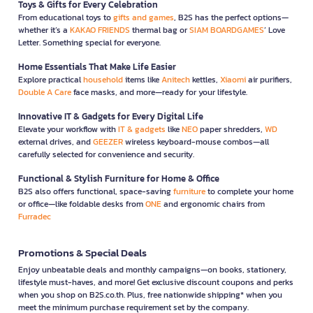
Toys & Gifts for Every Celebration
From educational toys to
gifts and games
, B2S has the perfect options—
whether it’s a
KAKAO FRIENDS
thermal bag or
SIAM BOARDGAMES
’ Love
Letter. Something special for everyone.
Home Essentials That Make Life Easier
Explore practical
household
items like
Anitech
kettles,
Xiaomi
air purifiers,
Double A Care
face masks, and more—ready for your lifestyle.
Innovative IT & Gadgets for Every Digital Life
Elevate your workflow with
IT & gadgets
like
NEO
paper shredders,
WD
external drives, and
GEEZER
wireless keyboard-mouse combos—all
carefully selected for convenience and security.
Functional & Stylish Furniture for Home & Office
B2S also offers functional, space-saving
furniture
to complete your home
or office—like foldable desks from
ONE
and ergonomic chairs from
Furradec
Promotions & Special Deals
Enjoy unbeatable deals and monthly campaigns—on books, stationery,
lifestyle must-haves, and more! Get exclusive discount coupons and perks
when you shop on B2S.co.th. Plus, free nationwide shipping* when you
meet the minimum purchase requirement set by the company.