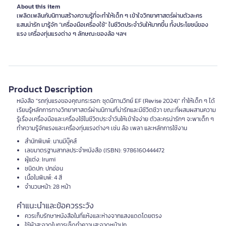
About this item
เพลิดเพลินกับนิทานสร้างความรู้ที่จะทำให้เด็ก ๆ เข้าใจวิทยาศาสตร์ผ่านตัวละคร
แสนน่ารัก มารู้จัก “เครื่องมือเครื่องใช้” ในชีวิตประจำวันให้มากขึ้น ทั้งประโยชน์ของ
แรง เครื่องทุ่นแรงต่าง ๆ ลักษณะของล้อ ฯลฯ
Product Description
หนังสือ "รถทุ่นแรงของคุณกระรอก: ชุดนิทานวิทย์ EF (Revise 2024)" ทำให้เด็ก ๆ ได้
เรียนรู้หลักการทางวิทยาศาสตร์ผ่านนิทานที่น่ารักและมีชีวิตชีวา ขณะที่ผสมผสานความ
รู้เรื่องเครื่องมือและเครื่องใช้ในชีวิตประจำวันให้เข้าใจง่าย ตัวละครน่ารักๆ จะพาเด็ก ๆ
ทำความรู้จักแรงและเครื่องทุ่นแรงต่างๆ เช่น ล้อ เพลา และหลักการใช้งาน
สำนักพิมพ์: นานมีบุ๊คส์
เลขมาตรฐานสากลประจำหนังสือ (ISBN): 9786160444472
ผู้แต่ง: Irumi
ชนิดปก: ปกอ่อน
เนื้อในพิมพ์: 4 สี
จำนวนหน้า: 28 หน้า
คำแนะนำและข้อควรระวัง
ควรเก็บรักษาหนังสือในที่แห้งและห่างจากแสงแดดโดยตรง
ใช้ผ้าสะอาดในการเช็ดทำความสะอาดหน้าปก