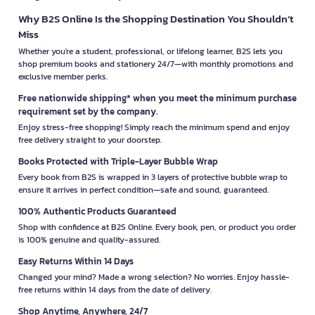
Why B2S Online Is the Shopping Destination You Shouldn’t
Miss
Whether you're a student, professional, or lifelong learner, B2S lets you
shop premium books and stationery 24/7—with monthly promotions and
exclusive member perks.
Free nationwide shipping* when you meet the minimum purchase
requirement set by the company.
Enjoy stress-free shopping! Simply reach the minimum spend and enjoy
free delivery straight to your doorstep.
Books Protected with Triple-Layer Bubble Wrap
Every book from B2S is wrapped in 3 layers of protective bubble wrap to
ensure it arrives in perfect condition—safe and sound, guaranteed.
100% Authentic Products Guaranteed
Shop with confidence at B2S Online. Every book, pen, or product you order
is 100% genuine and quality-assured.
Easy Returns Within 14 Days
Changed your mind? Made a wrong selection? No worries. Enjoy hassle-
free returns within 14 days from the date of delivery.
Shop Anytime, Anywhere, 24/7