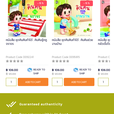
- 15 %
- 15 %
หนังสือ ชุดคินคินทำได้ : คินคินรู้กฎ
หนังสือ ชุดคินคินทำได้ : คินคินช่วย
หนังสือ ชุดคิน
จราจร
งานบ้าน
กลัวเชื้อโรค
Product Code D092241
Product Code D095815
Product Cod
฿ 106.00
READY TO
฿ 106.00
READY TO
฿ 106.00
฿
SHIP
฿
SHIP
฿
125.00
125.00
125.00
ADD TO CART
ADD TO CART
Guaranteed authenticity​