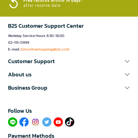
Free returns within 14 days*
after receive date
B2S Customer Support Center
Workday Service Hours 8.30-18.00
02-115-0999
E-mail:
b2sonlineshopping@b2s.co.th
Customer Support
About us
Business Group
Follow Us​
Payment Methods