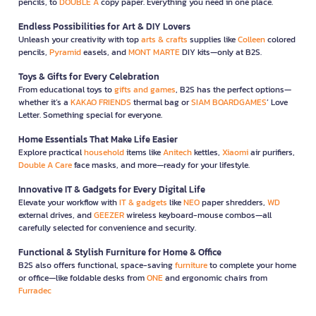
pencils, to
DOUBLE A
copy paper. Everything you need in one place.
Endless Possibilities for Art & DIY Lovers
Unleash your creativity with top
arts & crafts
supplies like
Colleen
colored
pencils,
Pyramid
easels, and
MONT MARTE
DIY kits—only at B2S.
Toys & Gifts for Every Celebration
From educational toys to
gifts and games
, B2S has the perfect options—
whether it’s a
KAKAO FRIENDS
thermal bag or
SIAM BOARDGAMES
’ Love
Letter. Something special for everyone.
Home Essentials That Make Life Easier
Explore practical
household
items like
Anitech
kettles,
Xiaomi
air purifiers,
Double A Care
face masks, and more—ready for your lifestyle.
Innovative IT & Gadgets for Every Digital Life
Elevate your workflow with
IT & gadgets
like
NEO
paper shredders,
WD
external drives, and
GEEZER
wireless keyboard-mouse combos—all
carefully selected for convenience and security.
Functional & Stylish Furniture for Home & Office
B2S also offers functional, space-saving
furniture
to complete your home
or office—like foldable desks from
ONE
and ergonomic chairs from
Furradec