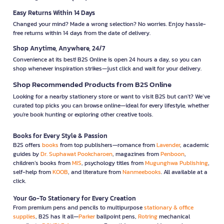
Easy Returns Within 14 Days
Changed your mind? Made a wrong selection? No worries. Enjoy hassle-
free returns within 14 days from the date of delivery.
Shop Anytime, Anywhere, 24/7
Convenience at its best! B2S Online is open 24 hours a day, so you can
shop whenever inspiration strikes—just click and wait for your delivery.
Shop Recommended Products from B2S Online
Looking for a nearby stationery store or want to visit B2S but can't? We’ve
curated top picks you can browse online—ideal for every lifestyle, whether
you're book hunting or exploring other creative tools.
Books for Every Style & Passion
B2S offers
books
from top publishers—romance from
Lavender
, academic
guides by
Dr. Suphawat Pookcharoen
, magazines from
Penboon
,
children’s books from
MIS
, psychology titles from
Mugunghwa Publishing
,
self-help from
KOOB
, and literature from
Nanmeebooks
. All available at a
click.
Your Go-To Stationery for Every Creation
From premium pens and pencils to multipurpose
stationary & office
supplies
, B2S has it all—
Parker
ballpoint pens,
Rotring
mechanical