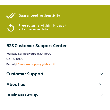
Guaranteed authenticity​
Free returns within 14 days*
after receive date
B2S Customer Support Center
Workday Service Hours 8.30-18.00
02-115-0999
E-mail:
b2sonlineshopping@b2s.co.th
Customer Support
About us
Business Group