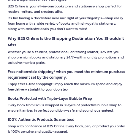
B2S Online is your all-in-one bookstore and stationery shop, perfect for
readers, writers, and creators alike.
It’s like having a "bookstore near me" right at your fingertips—shop easily
from home with a wide variety of books and high-quality stationery,
along with exclusive deals you don’t want to miss!
Why B2S Online Is the Shopping Destination You Shouldn’t
Miss
Whether you're a student, professional, or lifelong learner, B2S lets you
shop premium books and stationery 24/7—with monthly promotions and
exclusive member perks.
Free nationwide shipping* when you meet the minimum purchase
requirement set by the company.
Enjoy stress-free shopping! Simply reach the minimum spend and enjoy
free delivery straight to your doorstep.
Books Protected with Triple-Layer Bubble Wrap
Every book from B2S is wrapped in 3 layers of protective bubble wrap to
ensure it arrives in perfect condition—safe and sound, guaranteed.
100% Authentic Products Guaranteed
Shop with confidence at B2S Online. Every book, pen, or product you order
is 100% genuine and quality-assured.