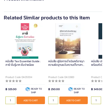
Related Similar products to this item
หนังสือ Tax Essential Guide :
หนังสือ คู่มือการดำเนินคดีอาญา
หนังสือ ปร
ภาษี ยิ่งรู้มาก ยิ่งจ่ายน้อย
ความผิดฐานแจ้งความเท็จฯลฯ
พร้อมหัวข้อเ
ฟ้องเท็จ ปกอ่อน
Product Code DA05934
Product Code DA12883
Product Cod
฿ 325.00
READY TO
฿ 250.00
READY TO
฿ 349.00
SHIP
SHIP
ADD TO CART
ADD TO CART