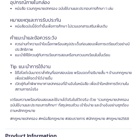
อุปกรณ์ภายในกล่อง
หนังสือ รวมกฎหมายปกครอง ฉบับใช้งานและประกอบการศึกษา 1 เล่ม
หมายเหตุและการรับประกัน
หนังสือฉบับนี้จัดทำขึ้นเพื่อการศึกษา ไม่รวมเอกสารเสริมเพิ่มเติม
คำแนะนำและข้อควรระวัง
ควรอ่านทำความเข้าใจเนื้อหาพร้อมสรุปประเด็นก่อนสอบเพื่อการเตรียมตัวอย่างมี
ประสิทธิภาพ
แนะนำให้ใช้ควบคู่กับการเรียนการสอนหรือทบทวนบทเรียนในชั้นเรียน
Tip. แนะนำการใช้งาน
ใช้ไฮไลต์เน้นมาตราสำคัญที่ออกสอบบ่อย พร้อมจดคำอธิบายสั้น ๆ ข้างบทกฎหมาย
เพื่อช่วยให้จดจำได้ง่ายขึ้น
เปิดคู่กับคำพิพากษาศาลปกครองที่อ้างอิงในหนังสือ เพื่อเข้าใจหลักการตีความใน
สถานการณ์จริง
เตรียมความพร้อมก่อนสอบและใช้งานได้จริงในชีวิตจริง ด้วย “รวมกฎหมายปกครอง
ฉบับใช้งานและประกอบการศึกษา” ที่สรุปครบถ้วน เข้าใจง่าย และอ้างอิงอย่างถูกต้อง
ตามหลักกฎหมาย
#กฎหมายปกครอง #หนังสือกฎหมาย #สอบราชการ #นักกฎหมาย #กฎหมาย2568
Product Information