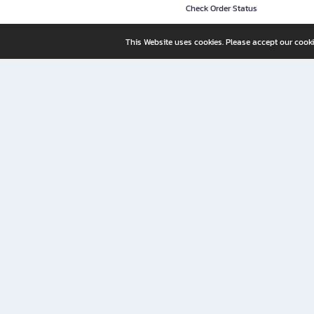
Check Order Status
This Website uses cookies. Please accept our cooki
B2S, a business unit of Central Retail Corporation Public Compa
B2S Online: Your Destination for Books, Stationery, and Insp
B2S Online is your all-in-one bookstore and stationery shop, perfect for readers, w
It’s like having a "bookstore near me" right at your fingertips—shop easily from 
Why B2S Online Is the Shopping Destination You Shouldn’t Miss
Whether you're a student, professional, or lifelong learner, B2S lets you shop