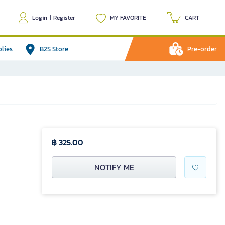
Login
|
Register
MY FAVORITE
CART
plies
B2S Store
Pre-order
฿ 325.00
NOTIFY ME