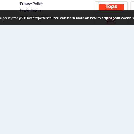
Privacy Policy
Cookie Policy
Investor Relations
e policy for your best experience. You can learn more on how to adjust your cookie s
ny Limited
iration for All Ages
riters, and creators alike.
home with a wide variety of books and high-quality stationery, along with exclusive d
 premium books and stationery 24/7—with monthly promotions and exclusive member pe