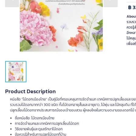
Previous slide
Next slide
฿ 3
About
รวบรวม
ควรรู้
อีกหลา
ไม้คล
เพื่อส
Product Description
หนังสือ "ไม้ดอกเมืองไทย" เป็นคู่มือที่ครอบคลุมการจัดจำแนก เทคนิคการปลูกเลี้ยงและข
รวบรวมไม้ดอกมากกว่า 300 ชนิด ทั้งไม้ดอกอายุสั้นและอายุยาว, ไม้พุ่ม และไม้คลุมดิน ที่
ปลูกเลี้ยงไม้ดอกจากประสบการณ์ของเจ้าของสวน ผู้หลงใหลในความงดงามของดอกไม้ เพื่อเ
ชื่อหนังสือ: ไม้ดอกเมืองไทย
การจัดจำแนกและเทคนิคการปลูกเลี้ยงไม้ดอก
วิธีขยายพันธุ์และดูแลรักษาไม้ดอก
ข้อควรรู้สำหรับการปลูกไม้ดอกที่บ้าน