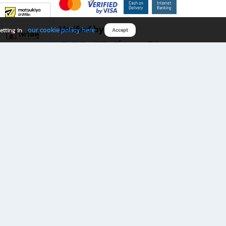
Verified by
our cookie policy here
etting in
Accept
Download B2S app
eals you don’t want to miss!
rks.