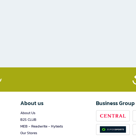
​
About us
Business Group
About Us
B2S CLUB
MEB - Readwrite - Hytexts
Our Stores