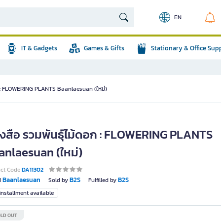
EN
IT & Gadgets
Games & Gifts
Stationary & Office Sup
อก : FLOWERING PLANTS Baanlaesuan (ใหม่)
ังสือ รวมพันธุ์ไม้ดอก : FLOWERING PLANTS
anlaesuan (ใหม่)
uct Code
DA11302
Baanlaesuan
B2S
B2S
d
Sold by
Fulfilled by
nstallment available
LD OUT