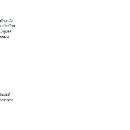
ลรักษา ข้อ
กในเมืองไทย
ม้พุ่มและ
ของสวน
เล่มนี้
ื่องราวการ