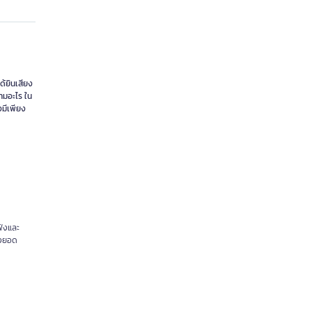
ได้ยินเสียง
ถามอะไร ใน
งมีเพียง
ฟังและ
ียงยอด