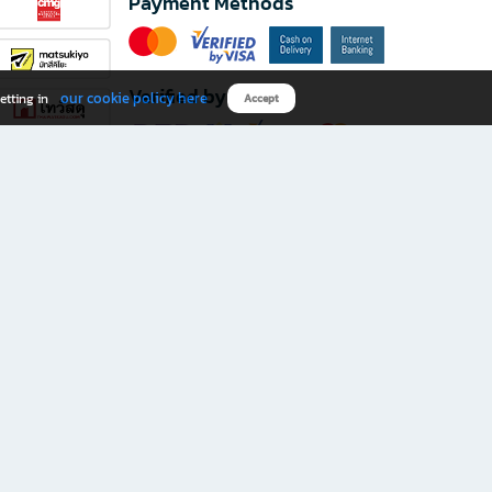
Payment Methods
Verified by
our cookie policy here
etting in
Accept
Download B2S app
eals you don’t want to miss!