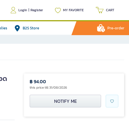
Login
|
Register
MY FAVORITE
CART
plies
B2S Store
Pre-order
ยอด
฿ 94.00
this price till 31/08/2026
NOTIFY ME