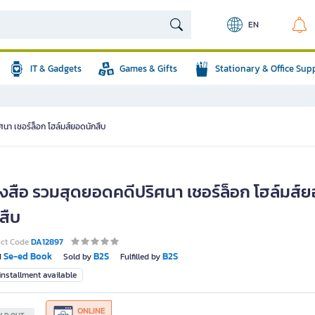
EN
IT & Gadgets
Games & Gifts
Stationary & Office Sup
นา เชอร์ล็อก โฮล์มส์ยอดนักสืบ
ังสือ รวมสุดยอดคดีปริศนา เชอร์ล็อก โฮล์มส์
สืบ
uct Code
DA12897
Se-ed Book
B2S
B2S
d
Sold by
Fulfilled by
nstallment available
ONLINE