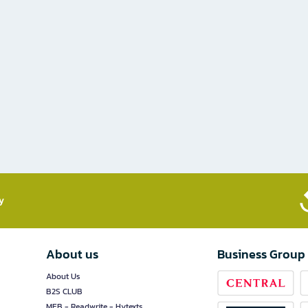
​
About us
Business Group
About Us
B2S CLUB
MEB - Readwrite - Hytexts