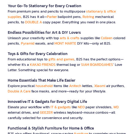
Your Go-To Stationery for Every Creation
From premium pens and pencils to multipurpose
stationary & office
supplies
, B2S has it all—
Parker
ballpoint pens,
Rotring
mechanical
pencils, to
DOUBLE A
copy paper. Everything you need in one place.
Endless Possibilities for Art & DIY Lovers
Unleash your creativity with top
arts & crafts
supplies like
Colleen
colored
pencils,
Pyramid
easels, and
MONT MARTE
DIY kits—only at B2S.
Toys & Gifts for Every Celebration
From educational toys to
gifts and games
, B2S has the perfect options—
whether it’s a
KAKAO FRIENDS
thermal bag or
SIAM BOARDGAMES
’ Love
Letter. Something special for everyone.
Home Essentials That Make Life Easier
Explore practical
household
items like
Anitech
kettles,
Xiaomi
air purifiers,
Double A Care
face masks, and more—ready for your lifestyle.
Innovative IT & Gadgets for Every Digital Life
Elevate your workflow with
IT & gadgets
like
NEO
paper shredders,
WD
external drives, and
GEEZER
wireless keyboard-mouse combos—all
carefully selected for convenience and security.
Functional & Stylish Furniture for Home & Office
B2S also offers functional, space-saving
furniture
to complete your home