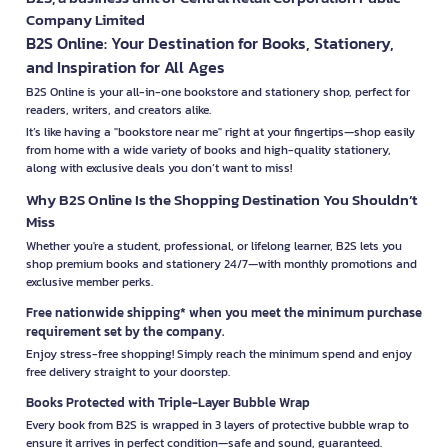
Company Limited
B2S Online: Your Destination for Books, Stationery,
and Inspiration for All Ages
B2S Online is your all-in-one bookstore and stationery shop, perfect for
readers, writers, and creators alike.
It’s like having a "bookstore near me" right at your fingertips—shop easily
from home with a wide variety of books and high-quality stationery,
along with exclusive deals you don’t want to miss!
Why B2S Online Is the Shopping Destination You Shouldn’t
Miss
Whether you're a student, professional, or lifelong learner, B2S lets you
shop premium books and stationery 24/7—with monthly promotions and
exclusive member perks.
Free nationwide shipping* when you meet the minimum purchase
requirement set by the company.
Enjoy stress-free shopping! Simply reach the minimum spend and enjoy
free delivery straight to your doorstep.
Books Protected with Triple-Layer Bubble Wrap
Every book from B2S is wrapped in 3 layers of protective bubble wrap to
ensure it arrives in perfect condition—safe and sound, guaranteed.