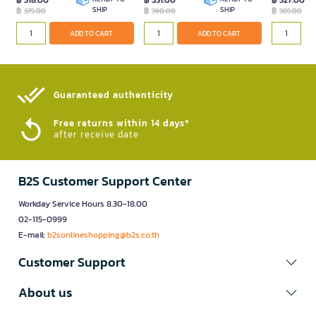
฿ 318.00
฿ 331.00
฿ 327.00
฿
SHIP
฿
SHIP
฿
375.00
390.00
385.00
ADD TO CART
ADD TO CART
Guaranteed authenticity​
Free returns within 14 days*
after receive date
B2S Customer Support Center
Workday Service Hours 8.30-18.00
02-115-0999
E-mail:
b2sonlineshopping@b2s.co.th
Customer Support
About us