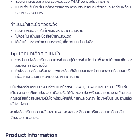
ช่วยในการเตรียมความพร้อมก่อนสอบ TGAT อย่างมีประสิทธิภาพ
เหมาะสำหรับนักเรียนที่ต้องการทดสอบความสามารถของตัวเองและเตรียมพร้อม
ก่อนการสอบสำคัญ
คำแนะนำและข้อควรระวัง
ควรเก็บหนังสือไว้ในที่แห้งและห่างจากความร้อน
ไม่ควรหันหน้าปกหนังสือเข้าหาแสงแดด
ใช้ผ้าแห้งสะอาดทำความสะอาดฝุ่นที่เกาะบนหน้าหนังสือ
Tip. เทคนิคเล็กๆ ที่แนะนำ
การอ่านหนังสือเตรียมสอบควรทำควบคู่กับการทำโน้ตย่อ เพื่อช่วยให้จำแนวคิดและ
วิธีแก้ปัญหาได้ง่ายขึ้น
ทำข้อสอบเสมือนจริงในสภาพแวดล้อมที่เงียบสงบและกำหนดเวลาเหมือนสอบจริง
เพื่อสร้างความเคยชินกับบรรยากาศการสอบ
หนังสือเตรียมสอบ TGAT ที่รวมแนวข้อสอบ TGAT1, TGAT2, และ TGAT3 ไว้ในเล่ม
เดียว สามารถฝึกฝนข้อสอบเสมือนจริงได้ถึง 800 ข้อ พร้อมเฉลยอย่างละเอียด ช่วย
คุณเตรียมตัวสอบอย่างมั่นใจ พร้อมฝึกแก้ปัญหาและวิเคราะห์อย่างเป็นระบบ อ่านแล้ว
เข้าใจได้ง่าย
#หนังสือเตรียมสอบ #ข้อสอบTGAT #เฉลยละเอียด #เตรียมสอบมหาวิทยาลัย
#ข้อสอบเสมือนจริง
Product Information