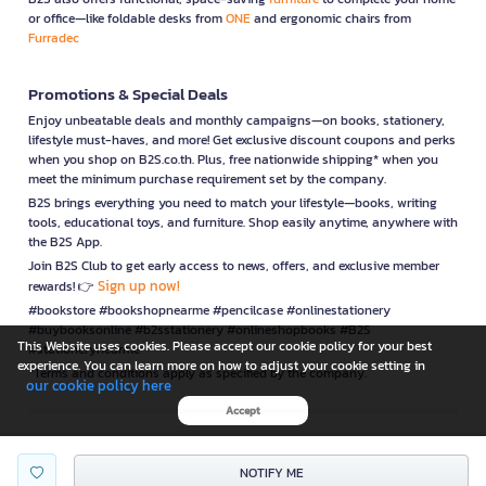
or office—like foldable desks from
ONE
and ergonomic chairs from
Furradec
Promotions & Special Deals
Enjoy unbeatable deals and monthly campaigns—on books, stationery,
lifestyle must-haves, and more! Get exclusive discount coupons and perks
when you shop on B2S.co.th. Plus, free nationwide shipping* when you
meet the minimum purchase requirement set by the company.
B2S brings everything you need to match your lifestyle—books, writing
tools, educational toys, and furniture. Shop easily anytime, anywhere with
the B2S App.
Join B2S Club to get early access to news, offers, and exclusive member
Sign up now!
rewards! 👉
#bookstore #bookshopnearme #pencilcase #onlinestationery
#buybooksonline #b2sstationery #onlineshopbooks #B2S
This Website uses cookies. Please accept our cookie policy for your best
#stationerynearme
experience. You can learn more on how to adjust your cookie setting in
*Terms and conditions apply as specified by the company.
our cookie policy here
Accept
is a company operating under
NOTIFY ME