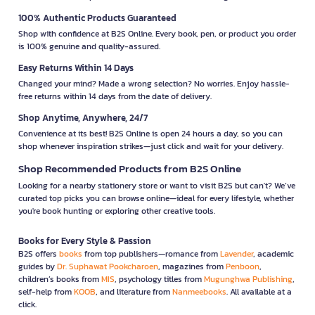
100% Authentic Products Guaranteed
Shop with confidence at B2S Online. Every book, pen, or product you order
is 100% genuine and quality-assured.
Easy Returns Within 14 Days
Changed your mind? Made a wrong selection? No worries. Enjoy hassle-
free returns within 14 days from the date of delivery.
Shop Anytime, Anywhere, 24/7
Convenience at its best! B2S Online is open 24 hours a day, so you can
shop whenever inspiration strikes—just click and wait for your delivery.
Shop Recommended Products from B2S Online
Looking for a nearby stationery store or want to visit B2S but can't? We’ve
curated top picks you can browse online—ideal for every lifestyle, whether
you're book hunting or exploring other creative tools.
Books for Every Style & Passion
B2S offers
books
from top publishers—romance from
Lavender
, academic
guides by
Dr. Suphawat Pookcharoen
, magazines from
Penboon
,
children’s books from
MIS
, psychology titles from
Mugunghwa Publishing
,
self-help from
KOOB
, and literature from
Nanmeebooks
. All available at a
click.