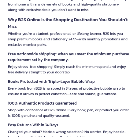
from home with a wide variety of books and high-quality stationery,
along with exclusive deals you don’t want to miss!
Why B2S Online Is the Shopping Destination You Shouldn’t
Miss
Whether you're a student, professional, or lifelong learner, B2S lets you
shop premium books and stationery 24/7—with monthly promotions and
exclusive member perks.
Free nationwide shipping* when you meet the minimum purchase
requirement set by the company.
Enjoy stress-free shopping! Simply reach the minimum spend and enjoy
free delivery straight to your doorstep.
Books Protected with Triple-Layer Bubble Wrap
Every book from B2S is wrapped in 3 layers of protective bubble wrap to
ensure it arrives in perfect condition—safe and sound, guaranteed.
100% Authentic Products Guaranteed
Shop with confidence at B2S Online. Every book, pen, or product you order
is 100% genuine and quality-assured.
Easy Returns Within 14 Days
Changed your mind? Made a wrong selection? No worries. Enjoy hassle-