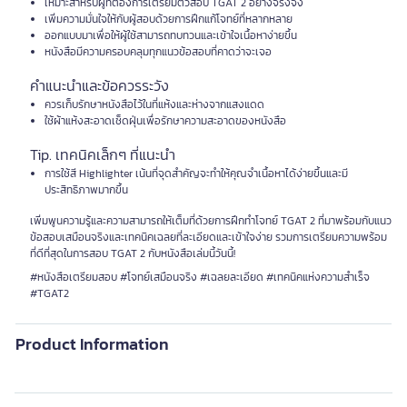
เหมาะสำหรับผู้ที่ต้องการเตรียมตัวสอบ TGAT 2 อย่างจริงจัง
เพิ่มความมั่นใจให้กับผู้สอบด้วยการฝึกแก้โจทย์ที่หลากหลาย
ออกแบบมาเพื่อให้ผู้ใช้สามารถทบทวนและเข้าใจเนื้อหาง่ายขึ้น
หนังสือมีความครอบคลุมทุกแนวข้อสอบที่คาดว่าจะเจอ
คำแนะนำและข้อควรระวัง
ควรเก็บรักษาหนังสือไว้ในที่แห้งและห่างจากแสงแดด
ใช้ผ้าแห้งสะอาดเช็ดฝุ่นเพื่อรักษาความสะอาดของหนังสือ
Tip. เทคนิคเล็กๆ ที่แนะนำ
การใช้สี Highlighter เน้นที่จุดสำคัญจะทำให้คุณจำเนื้อหาได้ง่ายขึ้นและมี
ประสิทธิภาพมากขึ้น
เพิ่มพูนความรู้และความสามารถให้เต็มที่ด้วยการฝึกทำโจทย์ TGAT 2 ที่มาพร้อมกับแนว
ข้อสอบเสมือนจริงและเทคนิคเฉลยที่ละเอียดและเข้าใจง่าย รวมการเตรียมความพร้อม
ที่ดีที่สุดในการสอบ TGAT 2 กับหนังสือเล่มนี้วันนี้!
#หนังสือเตรียมสอบ #โจทย์เสมือนจริง #เฉลยละเอียด #เทคนิคแห่งความสำเร็จ
#TGAT2
Product Information