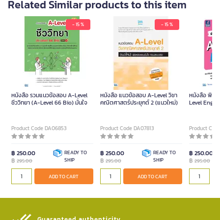
Related Similar products to this item
- 15 %
- 15 %
หนังสือ รวมแนวข้อสอบ A-Level
หนังสือ แนวข้อสอบ A-Level วิชา
หนังสือ พิชิ
ชีววิทยา (A-Level 66 Bio) มั่นใจ
คณิตศาสตร์ประยุกต์ 2 (แนวใหม่)
Level Engli
Product Code DA06853
Product Code DA07813
Product Cod
฿ 250.00
READY TO
฿ 250.00
READY TO
฿ 250.00
฿
SHIP
฿
SHIP
฿
295.00
295.00
295.00
ADD TO CART
ADD TO CART
Guaranteed authenticity​