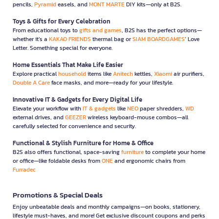
pencils,
Pyramid
easels, and
MONT MARTE
DIY kits—only at B2S.
Toys & Gifts for Every Celebration
From educational toys to
gifts and games
, B2S has the perfect options—
whether it’s a
KAKAO FRIENDS
thermal bag or
SIAM BOARDGAMES
’ Love
Letter. Something special for everyone.
Home Essentials That Make Life Easier
Explore practical
household
items like
Anitech
kettles,
Xiaomi
air purifiers,
Double A Care
face masks, and more—ready for your lifestyle.
Innovative IT & Gadgets for Every Digital Life
Elevate your workflow with
IT & gadgets
like
NEO
paper shredders,
WD
external drives, and
GEEZER
wireless keyboard-mouse combos—all
carefully selected for convenience and security.
Functional & Stylish Furniture for Home & Office
B2S also offers functional, space-saving
furniture
to complete your home
or office—like foldable desks from
ONE
and ergonomic chairs from
Furradec
Promotions & Special Deals
Enjoy unbeatable deals and monthly campaigns—on books, stationery,
lifestyle must-haves, and more! Get exclusive discount coupons and perks