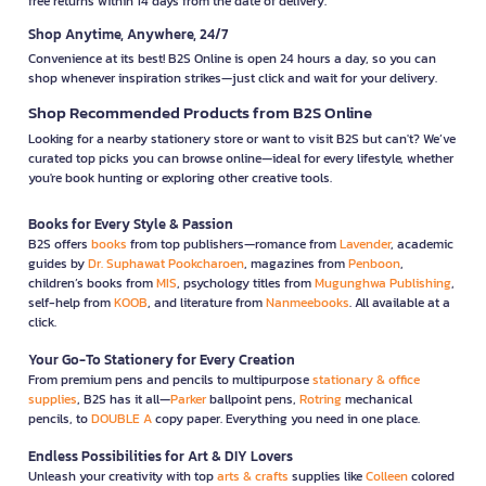
free returns within 14 days from the date of delivery.
Shop Anytime, Anywhere, 24/7
Convenience at its best! B2S Online is open 24 hours a day, so you can
shop whenever inspiration strikes—just click and wait for your delivery.
Shop Recommended Products from B2S Online
Looking for a nearby stationery store or want to visit B2S but can't? We’ve
curated top picks you can browse online—ideal for every lifestyle, whether
you're book hunting or exploring other creative tools.
Books for Every Style & Passion
B2S offers
books
from top publishers—romance from
Lavender
, academic
guides by
Dr. Suphawat Pookcharoen
, magazines from
Penboon
,
children’s books from
MIS
, psychology titles from
Mugunghwa Publishing
,
self-help from
KOOB
, and literature from
Nanmeebooks
. All available at a
click.
Your Go-To Stationery for Every Creation
From premium pens and pencils to multipurpose
stationary & office
supplies
, B2S has it all—
Parker
ballpoint pens,
Rotring
mechanical
pencils, to
DOUBLE A
copy paper. Everything you need in one place.
Endless Possibilities for Art & DIY Lovers
Unleash your creativity with top
arts & crafts
supplies like
Colleen
colored