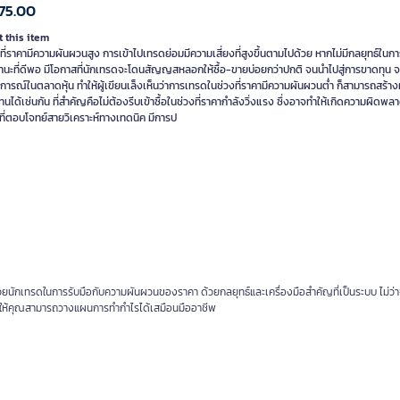
75.00
 this item
ที่ราคามีความผันผวนสูง การเข้าไปเทรดย่อมมีความเสี่ยงที่สูงขึ้นตามไปด้วย หากไม่มีกลยุทธ์ในก
ถานะที่ดีพอ มีโอกาสที่นักเทรดจะโดนสัญญสหลอกให้ซื้อ-ขายบ่อยกว่าปกติ จนนำไปสู่การขาดทุน 
ารณ์ในตลาดหุ้น ทำให้ผู้เขียนเล็งเห็นว่าการเทรดในช่วงที่ราคามีความผันผวนต่ำ ก็สามารถสร้า
ได้เช่นกัน ที่สำคัญคือไม่ต้องรีบเข้าซื้อในช่วงที่ราคากำลังวิ่งแรง ซึ่งอาจทำให้เกิดความผิดพลา
าที่ตอบโจทย์สายวิเคราะห์ทางเทดนิค มีการป
่วยนักเทรดในการรับมือกับความผันผวนของราคา ด้วยกลยุทธ์และเครื่องมือสำคัญที่เป็นระบบ ไม่ว่
ช่วยให้คุณสามารถวางแผนการทำกำไรได้เสมือนมืออาชีพ