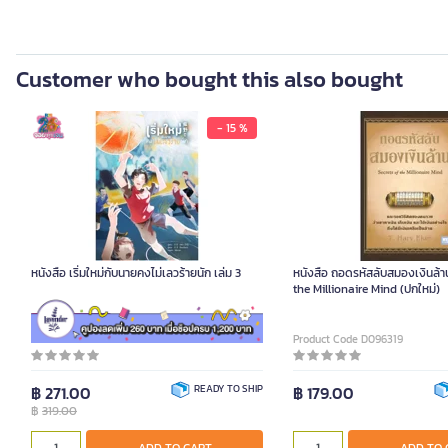
Customer who bought this also bought
- 15 %
หนังสือ เริ่มใหม่กับนายคงไม่เลวร้ายนัก เล่ม 3
หนังสือ ถอดรหัสลับสมองเงินล้า
the Millionaire Mind (ปกใหม่)
Add-on Deal
Product Code D097984
Product Code D096319
฿ 271.00
READY TO SHIP
฿ 179.00
฿
319.00