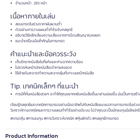
จำนวนหน้า : 265 หน้า
เนื้อหาภายในเล่ม
สอนเทรดในช่วงราคาผันผวนต่ำ
ตัวอย่างการวางแผนทำกำไรเชิงกลยุทธ์
อธิบายวิธีหลีกเลี่ยงความเสี่ยงจากการโดนสัญญาณหลอก
แนะนำเครื่องมือสำคัญในการเทรด
คำแนะนำและข้อควรระวัง
เก็บรักษาหนังสือในที่แห้งและห่างจากความร้อน
ไม่ควรหันหน้าปกหนังสือเข้าหาแสงแดด
ใช้ผ้าแห้งสะอาดทำความสะอาดฝุ่นที่เกาะบนหน้าหนังสือ
Tip. เทคนิคเล็กๆ ที่แนะนำ
การมีที่คั่นหนังสือสวยๆ จะทำให้คุณอยากหยิบหนังสือขึ้นมาอ่านบ่อยขึ้น มันเป็นการสร้
เรียนรู้กลยุทธ์และเทคนิคการเทรดอย่างมืออาชีพไปกับหนังสือแนะแนวทางการเทรดในช่วง
วิเคราะห์ทางเทคนิคและการวางแผนทำกำไรอย่างมีระบบ ไม่ว่าคุณจะเป็นนักลงทุนมือใหม่หรื
#เทรดหุ้น #การลงทุน #การวิเคราะห์เทคนิค #หุ้นพักตัว #กลยุทธ์การเทรด
Product Information