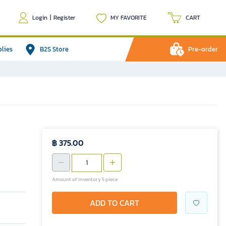
Login
|
Register
MY FAVORITE
CART
plies
B2S Store
Pre-order
฿ 375.00
Amount of inventory 5 piece
ADD TO CART