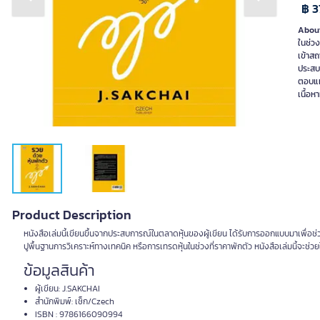
Previous slide
Next slide
฿ 3
About
ในช่วง
เข้าส
ประสบก
ตอบแทน
เนื้อห
Product Description
หนังสือเล่มนี้เขียนขึ้นจากประสบการณ์ในตลาดหุ้นของผู้เขียน ได้รับการออกแบบมาเพื่อช
ปูพื้นฐานการวิเคราะห์ทางเทคนิค หรือการเทรดหุ้นในช่วงที่ราคาพักตัว หนังสือเล่มนี้จะ
ข้อมูลสินค้า
ผู้เขียน: J.SAKCHAI
สำนักพิมพ์: เช็ก/Czech
ISBN : 9786166090994