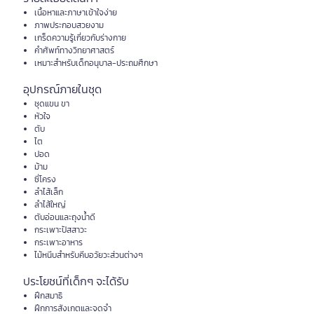
เนื้อหาและภาษาเข้าใจง่าย
ภาพประกอบสวยงาม
เกร็ดความรู้เกี่ยวกับร่างกาย
คำศัพท์ทางวิทยาศาสตร์
เหมาะสำหรับเด็กอนุบาล-ประถมศึกษา
อุปกรณ์ภายในชุด
ชุดแขน ขา
หัวใจ
ตับ
ไต
ปอด
ม้าม
ซี่โครง
ลำไส้เล็ก
ลำไส้ใหญ่
ตับอ่อนและถุงน้ำดี
กระเพาะปัสสาวะ
กระเพาะอาหาร
ไม้หนีบสำหรับคีบอวัยวะส่วนต่างๆ
ประโยชน์ที่เด็กๆ จะได้รับ
ฝึกสมาธิ
ฝึกการสังเกตและจดจำ