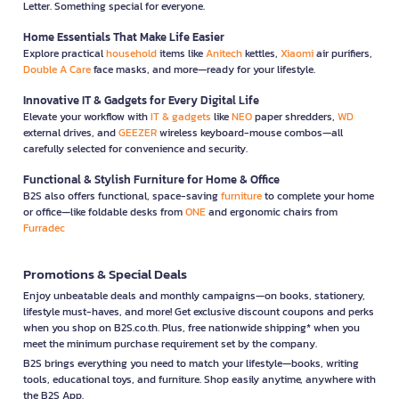
Letter. Something special for everyone.
Home Essentials That Make Life Easier
Explore practical
household
items like
Anitech
kettles,
Xiaomi
air purifiers,
Double A Care
face masks, and more—ready for your lifestyle.
Innovative IT & Gadgets for Every Digital Life
Elevate your workflow with
IT & gadgets
like
NEO
paper shredders,
WD
external drives, and
GEEZER
wireless keyboard-mouse combos—all
carefully selected for convenience and security.
Functional & Stylish Furniture for Home & Office
B2S also offers functional, space-saving
furniture
to complete your home
or office—like foldable desks from
ONE
and ergonomic chairs from
Furradec
Promotions & Special Deals
Enjoy unbeatable deals and monthly campaigns—on books, stationery,
lifestyle must-haves, and more! Get exclusive discount coupons and perks
when you shop on B2S.co.th. Plus, free nationwide shipping* when you
meet the minimum purchase requirement set by the company.
B2S brings everything you need to match your lifestyle—books, writing
tools, educational toys, and furniture. Shop easily anytime, anywhere with
the B2S App.