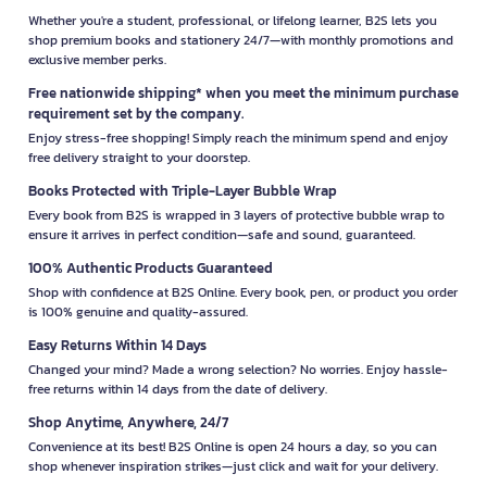
Whether you're a student, professional, or lifelong learner, B2S lets you
shop premium books and stationery 24/7—with monthly promotions and
exclusive member perks.
Free nationwide shipping* when you meet the minimum purchase
requirement set by the company.
Enjoy stress-free shopping! Simply reach the minimum spend and enjoy
free delivery straight to your doorstep.
Books Protected with Triple-Layer Bubble Wrap
Every book from B2S is wrapped in 3 layers of protective bubble wrap to
ensure it arrives in perfect condition—safe and sound, guaranteed.
100% Authentic Products Guaranteed
Shop with confidence at B2S Online. Every book, pen, or product you order
is 100% genuine and quality-assured.
Easy Returns Within 14 Days
Changed your mind? Made a wrong selection? No worries. Enjoy hassle-
free returns within 14 days from the date of delivery.
Shop Anytime, Anywhere, 24/7
Convenience at its best! B2S Online is open 24 hours a day, so you can
shop whenever inspiration strikes—just click and wait for your delivery.