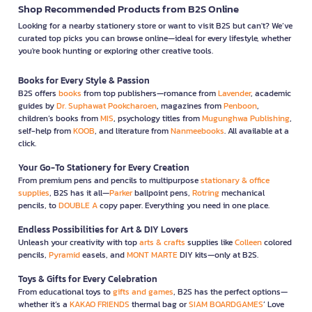
Shop Recommended Products from B2S Online
Looking for a nearby stationery store or want to visit B2S but can't? We’ve
curated top picks you can browse online—ideal for every lifestyle, whether
you're book hunting or exploring other creative tools.
Books for Every Style & Passion
B2S offers
books
from top publishers—romance from
Lavender
, academic
guides by
Dr. Suphawat Pookcharoen
, magazines from
Penboon
,
children’s books from
MIS
, psychology titles from
Mugunghwa Publishing
,
self-help from
KOOB
, and literature from
Nanmeebooks
. All available at a
click.
Your Go-To Stationery for Every Creation
From premium pens and pencils to multipurpose
stationary & office
supplies
, B2S has it all—
Parker
ballpoint pens,
Rotring
mechanical
pencils, to
DOUBLE A
copy paper. Everything you need in one place.
Endless Possibilities for Art & DIY Lovers
Unleash your creativity with top
arts & crafts
supplies like
Colleen
colored
pencils,
Pyramid
easels, and
MONT MARTE
DIY kits—only at B2S.
Toys & Gifts for Every Celebration
From educational toys to
gifts and games
, B2S has the perfect options—
whether it’s a
KAKAO FRIENDS
thermal bag or
SIAM BOARDGAMES
’ Love