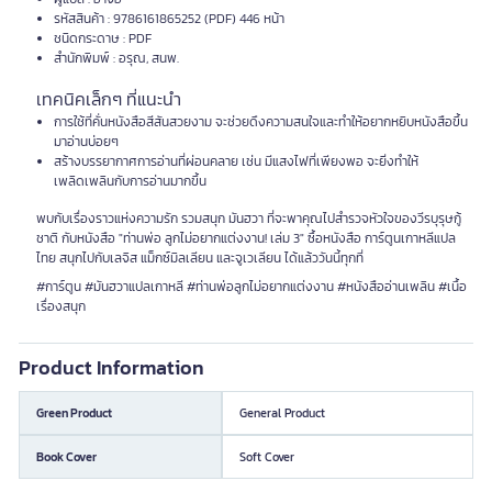
รหัสสินค้า : 9786161865252 (PDF) 446 หน้า
ชนิดกระดาษ : PDF
สำนักพิมพ์ : อรุณ, สนพ.
เทคนิคเล็กๆ ที่แนะนำ
การใช้ที่คั่นหนังสือสีสันสวยงาม จะช่วยดึงความสนใจและทำให้อยากหยิบหนังสือขึ้น
มาอ่านบ่อยๆ
สร้างบรรยากาศการอ่านที่ผ่อนคลาย เช่น มีแสงไฟที่เพียงพอ จะยิ่งทำให้
เพลิดเพลินกับการอ่านมากขึ้น
พบกับเรื่องราวแห่งความรัก รวมสนุก มันฮวา ที่จะพาคุณไปสำรวจหัวใจของวีรบุรุษกู้
ชาติ กับหนังสือ "ท่านพ่อ ลูกไม่อยากแต่งงาน! เล่ม 3" ซื้อหนังสือ การ์ตูนเกาหลีแปล
ไทย สนุกไปกับเลจิส แม็กซ์มิลเลียน และจูเวเลียน ได้แล้ววันนี้ทุกที่
#การ์ตูน #มันฮวาแปลเกาหลี #ท่านพ่อลูกไม่อยากแต่งงาน #หนังสืออ่านเพลิน #เนื้อ
เรื่องสนุก
Product Information
Green Product
General Product
Book Cover
Soft Cover