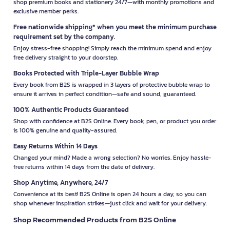
shop premium books and stationery 24/7—with monthly promotions and
exclusive member perks.
Free nationwide shipping* when you meet the minimum purchase
requirement set by the company.
Enjoy stress-free shopping! Simply reach the minimum spend and enjoy
free delivery straight to your doorstep.
Books Protected with Triple-Layer Bubble Wrap
Every book from B2S is wrapped in 3 layers of protective bubble wrap to
ensure it arrives in perfect condition—safe and sound, guaranteed.
100% Authentic Products Guaranteed
Shop with confidence at B2S Online. Every book, pen, or product you order
is 100% genuine and quality-assured.
Easy Returns Within 14 Days
Changed your mind? Made a wrong selection? No worries. Enjoy hassle-
free returns within 14 days from the date of delivery.
Shop Anytime, Anywhere, 24/7
Convenience at its best! B2S Online is open 24 hours a day, so you can
shop whenever inspiration strikes—just click and wait for your delivery.
Shop Recommended Products from B2S Online