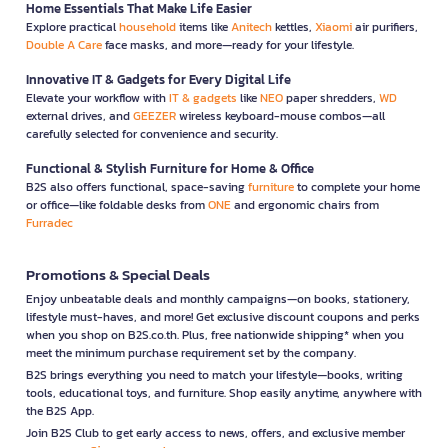
Home Essentials That Make Life Easier
Explore practical
household
items like
Anitech
kettles,
Xiaomi
air purifiers,
Double A Care
face masks, and more—ready for your lifestyle.
Innovative IT & Gadgets for Every Digital Life
Elevate your workflow with
IT & gadgets
like
NEO
paper shredders,
WD
external drives, and
GEEZER
wireless keyboard-mouse combos—all
carefully selected for convenience and security.
Functional & Stylish Furniture for Home & Office
B2S also offers functional, space-saving
furniture
to complete your home
or office—like foldable desks from
ONE
and ergonomic chairs from
Furradec
Promotions & Special Deals
Enjoy unbeatable deals and monthly campaigns—on books, stationery,
lifestyle must-haves, and more! Get exclusive discount coupons and perks
when you shop on B2S.co.th. Plus, free nationwide shipping* when you
meet the minimum purchase requirement set by the company.
B2S brings everything you need to match your lifestyle—books, writing
tools, educational toys, and furniture. Shop easily anytime, anywhere with
the B2S App.
Join B2S Club to get early access to news, offers, and exclusive member