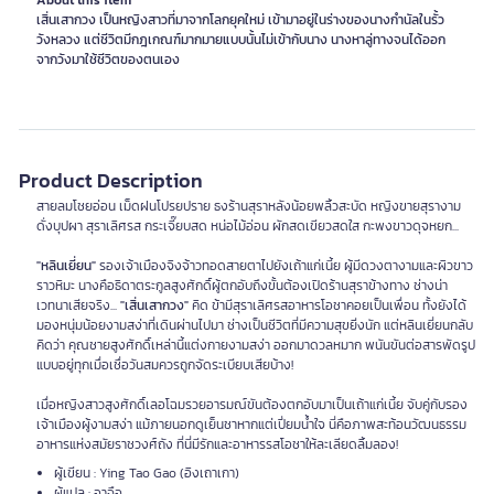
About this item
เสิ่นเสากวง เป็นหญิงสาวที่มาจากโลกยุคใหม่ เข้ามาอยู่ในร่างของนางกำนัลในรั้ว
วังหลวง แต่ชีวิตมีกฎเกณฑ์มากมายแบบนั้นไม่เข้ากับนาง นางหาลู่ทางจนได้ออก
จากวังมาใช้ชีวิตของตนเอง
Product Description
สายลมโชยอ่อน เม็ดฝนโปรยปราย ธงร้านสุราหลังน้อยพลิ้วสะบัด หญิงขายสุรางาม
ดั่งบุปผา สุราเลิศรส กระเจี๊ยบสด หน่อไม้อ่อน ผักสดเขียวสดใส กะพงขาวดุจหยก...
"หลินเยี่ยน"
รองเจ้าเมืองจิงจ้าวทอดสายตาไปยังเถ้าแก่เนี้ย ผู้มีดวงตางามและผิวขาว
ราวหิมะ นางคือธิดาตระกูลสูงศักดิ์ผู้ตกอับถึงขั้นต้องเปิดร้านสุราข้างทาง ช่างน่า
เวทนาเสียจริง...
"เสิ่นเสากวง"
คิด ข้ามีสุราเลิศรสอาหารโอชาคอยเป็นเพื่อน ทั้งยังได้
มองหนุ่มน้อยงามสง่าที่เดินผ่านไปมา ช่างเป็นชีวิตที่มีความสุขยิ่งนัก แต่หลินเยี่ยนกลับ
คิดว่า คุณชายสูงศักดิ์เหล่านี้แต่งกายงามสง่า ออกมาดวลหมาก พนันขันต่อสารพัดรูป
แบบอยู่ทุกเมื่อเชื่อวันสมควรถูกจัดระเบียบเสียบ้าง!
เมื่อหญิงสาวสูงศักดิ์เลอโฉมรวยอารมณ์ขันต้องตกอับมาเป็นเถ้าแก่เนี้ย จับคู่กับรอง
เจ้าเมืองผู้งามสง่า แม้ภายนอกดูเย็นชาหากแต่เปี่ยมน้ำใจ นี่คือภาพสะท้อนวัฒนธรรม
อาหารแห่งสมัยราชวงศ์ถัง ที่นี่มีรักและอาหารรสโอชาให้ละเลียดลิ้มลอง!
ผู้เขียน : Ying Tao Gao (อิงเถาเกา)
ผู้แปล : อาจือ