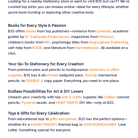
Looking for a nearby stationery store or want to visit B2S but can't? We’ve
curated top picks you can browse online—ideal for every lifestyle, whether
you're book hunting or exploring other creative tools.
Books for Every Style & Passion
B2S offers
books
from top publishers—romance from
Lavender
, academic
guides by
Dr. Suphawat Pookcharoen
, magazines from
Penboon
,
children’s books from
MIS
, psychology titles from
Mugunghwa Publishing
,
self-help from
KOOB
, and literature from
Nanmeebooks
. All available at a
click.
Your Go-To Stationery for Every Creation
From premium pens and pencils to multipurpose
stationary & office
supplies
, B2S has it all—
Parker
ballpoint pens,
Rotring
mechanical
pencils, to
DOUBLE A
copy paper. Everything you need in one place.
Endless Possibilities for Art & DIY Lovers
Unleash your creativity with top
arts & crafts
supplies like
Colleen
colored
pencils,
Pyramid
easels, and
MONT MARTE
DIY kits—only at B2S.
Toys & Gifts for Every Celebration
From educational toys to
gifts and games
, B2S has the perfect options—
whether it’s a
KAKAO FRIENDS
thermal bag or
SIAM BOARDGAMES
’ Love
Letter. Something special for everyone.