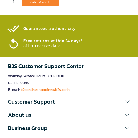
ADD TO CART
Guaranteed authenticity​
Free returns within 14 days*
after receive date
B2S Customer Support Center
Workday Service Hours 8.30-18.00
02-115-0999
E-mail:
b2sonlineshopping@b2s.co.th
Customer Support
About us
Business Group