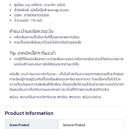
ผู้เขียน: เนงุ เซคิฮาระ /นานาโกะ เซโมริ
สำนักพิมพ์: อนิแม็กบุ๊คส์/animag books
ISBN : 9786166100068
จำนวนหน้า : 176 หน้า
คำแนะนำและข้อควรระวัง
หลีกเลี่ยงการเก็บรักษาในที่ชื้นและคลายความร้อน
ควรเก็บหนังสือในแนวตั้งและไม่บิดหรือม้วนหนังสือ
Tip. เทคนิคเล็กๆ ที่แนะนำ
การใช้ที่คั่นหนังสือสวยๆ จะช่วยเพิ่มความสะดวกในการกลับมาอ่านได้อย่างง่ายดาย
และยังสร้างแรงบันดาลใจให้คุณอยากอ่านมากขึ้น
หนังสือ
บางที ฉันอาจจะคิดกับนาย—
เต็มไปด้วยเรื่องราวของการพบเจอที่เลวร้ายและ
การเรียนรู้การอยู่ร่วมกันที่ไม่เหมือนใครของคาชิมะและซานาดะ โดยเนื้อหาเต็มไปด้วย
ความตื่นเต้นและความสัมพันธ์ที่ซับซ้อน เป็นหนังสือที่อ่านแล้วไม่สามารถวางลงได้ง่ายๆ
ค้นพบเรื่องราวที่น่าติดตามและหลายๆ ประเด็นที่ท้าทายความคิดในชีวิตจริง!
#มังงะ #บางทีฉันอาจจะคิดกับนาย #คาชิมะ #ซานาดะ #มังงะน่าอ่าน
Product Information
Green Product
General Product