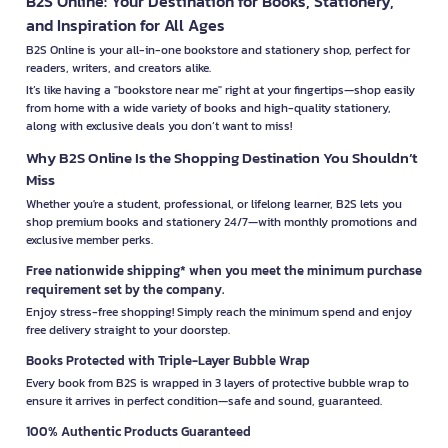
B2S Online: Your Destination for Books, Stationery,
and Inspiration for All Ages
B2S Online is your all-in-one bookstore and stationery shop, perfect for
readers, writers, and creators alike.
It’s like having a "bookstore near me" right at your fingertips—shop easily
from home with a wide variety of books and high-quality stationery,
along with exclusive deals you don’t want to miss!
Why B2S Online Is the Shopping Destination You Shouldn’t
Miss
Whether you're a student, professional, or lifelong learner, B2S lets you
shop premium books and stationery 24/7—with monthly promotions and
exclusive member perks.
Free nationwide shipping* when you meet the minimum purchase
requirement set by the company.
Enjoy stress-free shopping! Simply reach the minimum spend and enjoy
free delivery straight to your doorstep.
Books Protected with Triple-Layer Bubble Wrap
Every book from B2S is wrapped in 3 layers of protective bubble wrap to
ensure it arrives in perfect condition—safe and sound, guaranteed.
100% Authentic Products Guaranteed