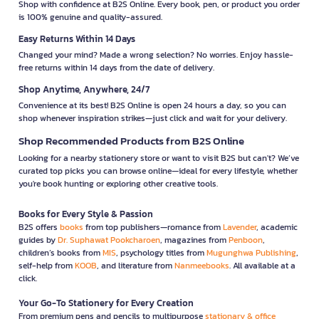
Shop with confidence at B2S Online. Every book, pen, or product you order
is 100% genuine and quality-assured.
Easy Returns Within 14 Days
Changed your mind? Made a wrong selection? No worries. Enjoy hassle-
free returns within 14 days from the date of delivery.
Shop Anytime, Anywhere, 24/7
Convenience at its best! B2S Online is open 24 hours a day, so you can
shop whenever inspiration strikes—just click and wait for your delivery.
Shop Recommended Products from B2S Online
Looking for a nearby stationery store or want to visit B2S but can't? We’ve
curated top picks you can browse online—ideal for every lifestyle, whether
you're book hunting or exploring other creative tools.
Books for Every Style & Passion
B2S offers
books
from top publishers—romance from
Lavender
, academic
guides by
Dr. Suphawat Pookcharoen
, magazines from
Penboon
,
children’s books from
MIS
, psychology titles from
Mugunghwa Publishing
,
self-help from
KOOB
, and literature from
Nanmeebooks
. All available at a
click.
Your Go-To Stationery for Every Creation
From premium pens and pencils to multipurpose
stationary & office