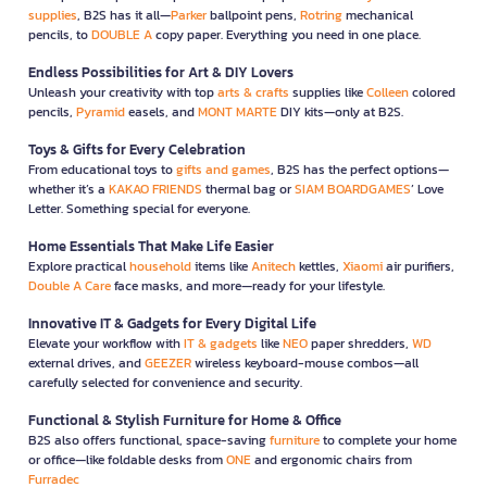
supplies
, B2S has it all—
Parker
ballpoint pens,
Rotring
mechanical
pencils, to
DOUBLE A
copy paper. Everything you need in one place.
Endless Possibilities for Art & DIY Lovers
Unleash your creativity with top
arts & crafts
supplies like
Colleen
colored
pencils,
Pyramid
easels, and
MONT MARTE
DIY kits—only at B2S.
Toys & Gifts for Every Celebration
From educational toys to
gifts and games
, B2S has the perfect options—
whether it’s a
KAKAO FRIENDS
thermal bag or
SIAM BOARDGAMES
’ Love
Letter. Something special for everyone.
Home Essentials That Make Life Easier
Explore practical
household
items like
Anitech
kettles,
Xiaomi
air purifiers,
Double A Care
face masks, and more—ready for your lifestyle.
Innovative IT & Gadgets for Every Digital Life
Elevate your workflow with
IT & gadgets
like
NEO
paper shredders,
WD
external drives, and
GEEZER
wireless keyboard-mouse combos—all
carefully selected for convenience and security.
Functional & Stylish Furniture for Home & Office
B2S also offers functional, space-saving
furniture
to complete your home
or office—like foldable desks from
ONE
and ergonomic chairs from
Furradec