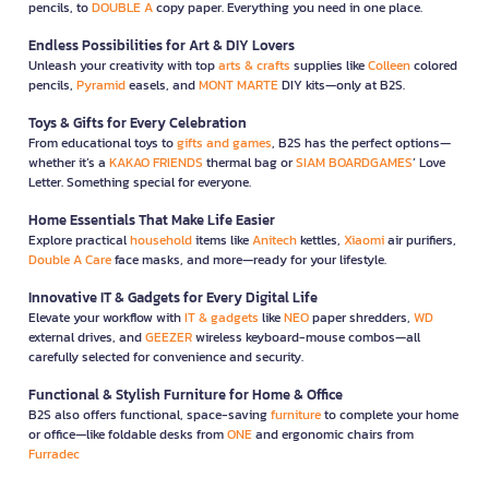
pencils, to
DOUBLE A
copy paper. Everything you need in one place.
Endless Possibilities for Art & DIY Lovers
Unleash your creativity with top
arts & crafts
supplies like
Colleen
colored
pencils,
Pyramid
easels, and
MONT MARTE
DIY kits—only at B2S.
Toys & Gifts for Every Celebration
From educational toys to
gifts and games
, B2S has the perfect options—
whether it’s a
KAKAO FRIENDS
thermal bag or
SIAM BOARDGAMES
’ Love
Letter. Something special for everyone.
Home Essentials That Make Life Easier
Explore practical
household
items like
Anitech
kettles,
Xiaomi
air purifiers,
Double A Care
face masks, and more—ready for your lifestyle.
Innovative IT & Gadgets for Every Digital Life
Elevate your workflow with
IT & gadgets
like
NEO
paper shredders,
WD
external drives, and
GEEZER
wireless keyboard-mouse combos—all
carefully selected for convenience and security.
Functional & Stylish Furniture for Home & Office
B2S also offers functional, space-saving
furniture
to complete your home
or office—like foldable desks from
ONE
and ergonomic chairs from
Furradec