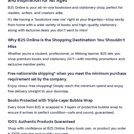
B2S Online is your all-in-one bookstore and stationery shop, perfect for
readers, writers, and creators alike.
It’s like having a "bookstore near me" right at your fingertips—shop easily
from home with a wide variety of books and high-quality stationery,
along with exclusive deals you don’t want to miss!
Why B2S Online Is the Shopping Destination You Shouldn’t
Miss
Whether you're a student, professional, or lifelong learner, B2S lets you
shop premium books and stationery 24/7—with monthly promotions and
exclusive member perks.
Free nationwide shipping* when you meet the minimum purchase
requirement set by the company.
Enjoy stress-free shopping! Simply reach the minimum spend and enjoy
free delivery straight to your doorstep.
Books Protected with Triple-Layer Bubble Wrap
Every book from B2S is wrapped in 3 layers of protective bubble wrap to
ensure it arrives in perfect condition—safe and sound, guaranteed.
100% Authentic Products Guaranteed
Shop with confidence at B2S Online. Every book, pen, or product you order
is 100% genuine and quality-assured.