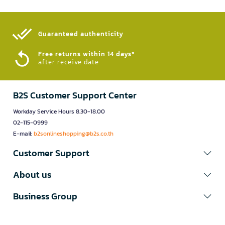
Guaranteed authenticity​
Free returns within 14 days*
after receive date
B2S Customer Support Center
Workday Service Hours 8.30-18.00
02-115-0999
E-mail:
b2sonlineshopping@b2s.co.th
Customer Support
About us
Business Group