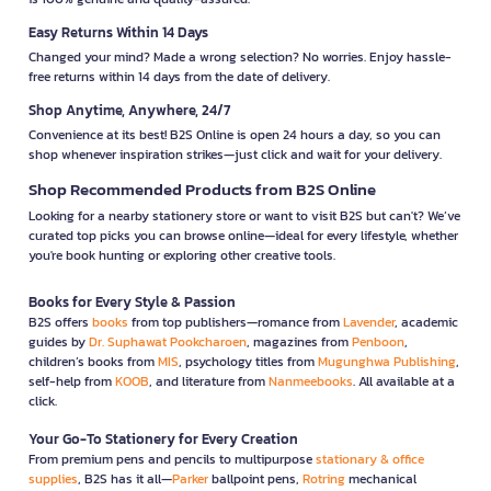
Easy Returns Within 14 Days
Changed your mind? Made a wrong selection? No worries. Enjoy hassle-
free returns within 14 days from the date of delivery.
Shop Anytime, Anywhere, 24/7
Convenience at its best! B2S Online is open 24 hours a day, so you can
shop whenever inspiration strikes—just click and wait for your delivery.
Shop Recommended Products from B2S Online
Looking for a nearby stationery store or want to visit B2S but can't? We’ve
curated top picks you can browse online—ideal for every lifestyle, whether
you're book hunting or exploring other creative tools.
Books for Every Style & Passion
B2S offers
books
from top publishers—romance from
Lavender
, academic
guides by
Dr. Suphawat Pookcharoen
, magazines from
Penboon
,
children’s books from
MIS
, psychology titles from
Mugunghwa Publishing
,
self-help from
KOOB
, and literature from
Nanmeebooks
. All available at a
click.
Your Go-To Stationery for Every Creation
From premium pens and pencils to multipurpose
stationary & office
supplies
, B2S has it all—
Parker
ballpoint pens,
Rotring
mechanical