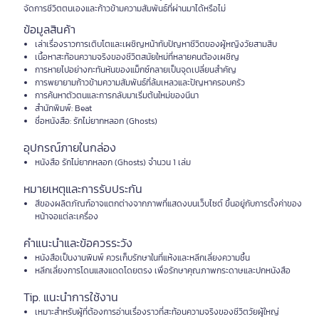
จัดการชีวิตตนเองและก้าวข้ามความสัมพันธ์ที่ผ่านมาได้หรือไม่
ข้อมูลสินค้า
เล่าเรื่องราวการเติบโตและเผชิญหน้ากับปัญหาชีวิตของผู้หญิงวัยสามสิบ
เนื้อหาสะท้อนความจริงของชีวิตสมัยใหม่ที่หลายคนต้องเผชิญ
การหายไปอย่างกะทันหันของแม็กซ์กลายเป็นจุดเปลี่ยนสำคัญ
การพยายามก้าวข้ามความสัมพันธ์ที่ล้มเหลวและปัญหาครอบครัว
การค้นหาตัวตนและการกลับมาเริ่มต้นใหม่ของนีนา
สำนักพิมพ์: Beat
ชื่อหนังสือ: รักไม่ยากหลอก (Ghosts)
อุปกรณ์ภายในกล่อง
หนังสือ รักไม่ยากหลอก (Ghosts) จำนวน 1 เล่ม
หมายเหตุและการรับประกัน
สีของผลิตภัณฑ์อาจแตกต่างจากภาพที่แสดงบนเว็บไซต์ ขึ้นอยู่กับการตั้งค่าของ
หน้าจอแต่ละเครื่อง
คำแนะนำและข้อควรระวัง
หนังสือเป็นงานพิมพ์ ควรเก็บรักษาในที่แห้งและหลีกเลี่ยงความชื้น
หลีกเลี่ยงการโดนแสงแดดโดยตรง เพื่อรักษาคุณภาพกระดาษและปกหนังสือ
Tip. แนะนำการใช้งาน
เหมาะสำหรับผู้ที่ต้องการอ่านเรื่องราวที่สะท้อนความจริงของชีวิตวัยผู้ใหญ่