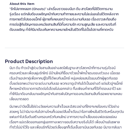
About this item
"รักไม่ยากหลอก (Ghosts)" เล่าเรื่องราวของนีนา ดีน สาวโสดที่มีชีวิตการงาน
รุ่งเรือง แต่กลับต้องเผชิญหน้ากับความท้าทายและความไม่แน่นอนในชีวิตหลังจาก
การหายตัวไปของแม็กซ์ ผู้ชายที่เคยบอกว่าจะแต่งงานกับเธอ เรื่องราวสะท้อนถึง
การต่อสู้กับปัญหาของคนวัยสามสิบที่มีทั้งความรัก ความสูญเสีย และความจริงที่
ต้องเผชิญ ทำให้นีนาต้องค้นหาความหมายใหม่ในชีวิตที่ไม่เป็นไปตามที่คาดหวัง
Product Description
นีนา ดีน ก้าวเข้าสู่ช่วงวัยสามสิบอย่างสดใสในฐานะสาวโสดหน้าที่การงานรุ่งโรจน์
ครอบครัวและเพื่อนฝูงรักใคร่ มีบ้านใหม่ที่ซื้อมาด้วยน้ำพักน้ำแรงของตัวเอง เมื่อเธอ
เริ่มเข้าแอปหาคู่เพื่อหาคนรู้ใจก็ได้พบกับแม็กซ์ หนุ่มหล่อแสนโรแมนติกผู้พูดกับเธอ
ตั้งแต่แรกพบว่าเขาจะแต่งงานกับเธอ พวกเขาดูเข้ากันได้เป็นอย่างดี แต่แล้วจู่ๆแม็กซ์
ก็หายหน้าตัดขาดการติดต่อไปโดยไม่บอกกล่าว ทิ้งเพียงคำถามที่ไร้คำตอบเอาไว้ และ
ทำให้นีนาต้องกลับมาเผชิญหน้ากับสารพันปัญหาของคนวัยสามสิบที่เธอพยายามหลบ
เลี่ยงมาตลอด
นีนาพบว่าวัยนี้ไม่ใช่ช่วงวัยแห่งความสำเร็จและอิสระอย่างที่ใครๆเคยโฆษณาไว้อย่าง
สวยหรู ไม่ว่านีนาจะหันไปทางไหนก็เจอแต่สิ่งย้ำเตือนว่าโอกาสใหม่ในชีวิตริบหรี่ลงทุกวัน
แฟนเก่าไปเริ่มต้นสร้างครอบครัวกับคนใหม่ อาการความจำเสื่อมของพ่อเธอแย่ลง
เรื่อยๆ แม่เตลิดออกนอกลู่นอกทางเพราะยอมรับความจริงไม่ได้ เพื่อนบ้านอันธพาล
ทำตัวไม่น่าไว้ใจ และเพื่อนรักที่มัวแต่เลี้ยงลูกก็เริ่มเย็นชาเมินเฉยกับเธอ นีนาจะกลับมา