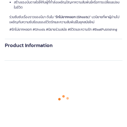
สร้างแรงบันดาลใจให้กับผู้ที่กำลังเผชิญปัญหาความสัมพันธ์หรือการเปลี่ยนแปลง
ในชีวิต
ร่วมซึมซับเรื่องราวของนีนา ดีนใน
“รักไม่ยากหลอก (Ghosts)”
นวนิยายที่พาผู้อ่านไป
เผชิญกับความซับซ้อนของชีวิตรักและความสัมพันธ์ในยุคสมัยใหม่
#รักไม่ยากหลอก #Ghosts #นิยายร่วมสมัย #ชีวิตและความรัก #BeatPublishing
Product Information