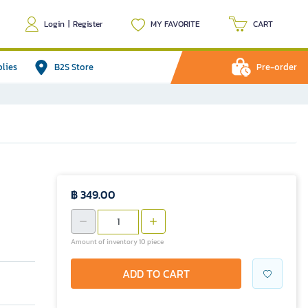
Login
|
Register
MY FAVORITE
CART
plies
B2S Store
Pre-order
฿ 349.00
Amount of inventory 10 piece
ADD TO CART