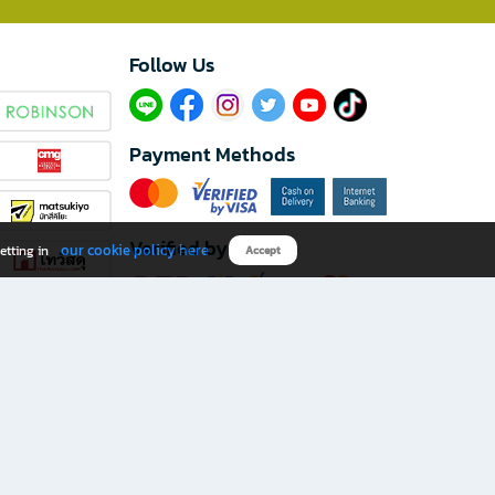
Follow Us​
Payment Methods
Verified by
our cookie policy here
etting in
Accept
Download B2S app