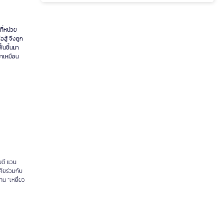
ี่หน่วย
สู้ จึงถูก
้นขึ้นมา
มาเหมือน
มตี แวน
ศัยร่วมกับ
าน “เหยี่ยว