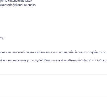
ภัยคุกคามจากโรคระบาดร้ายแรง
ละการต่อสู้เพื่อปกป้องคนที่รัก
ะดาษ
องอ่านในบรรยากาศที่เงียบสงบเพื่อสัมผัสถึงความเข้มข้นของเนื้อเรื่องและการต่อสู้เพื่อเอาชีวิ
ทายผ่านมุมมองของแวนและยูนะ ผจญภัยไปกับพวกเขาและค้นพบปริศนาแห่ง "ไข้หมาป่าดำ" ในดินแด