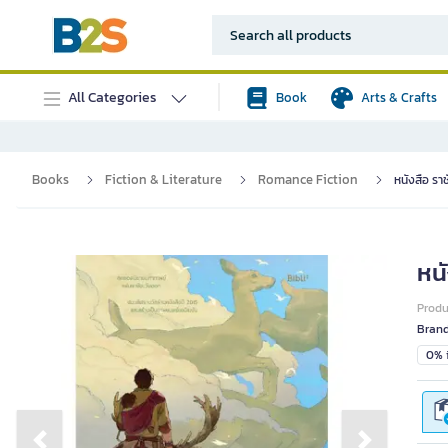
All Categories
Book
Arts & Crafts
Books
Fiction & Literature
Romance Fiction
หนังสือ รา
หนั
Prod
Bran
0% i