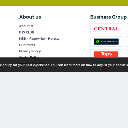
About us
Business Group
About Us
B2S CLUB
MEB - Readwrite - Hytexts
Our Stores
Privacy Policy
Cookie Policy
Investor Relations
e policy for your best experience. You can learn more on how to adjust your cookie s