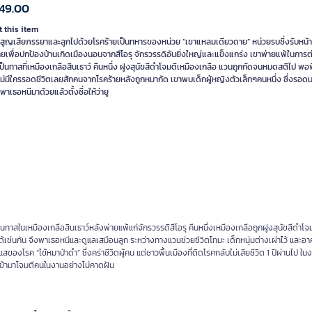
49.00
 this item
ู้สูญเสียภรรยาและลูกไปด้วยโรคร้ายเป็นทหารของหน่วย “เขาแหลมเดียวดาย” หน่วยรบซึ่งรับหน้าท
ยเพื่อปกป้องบ้านเกิดเมืองนอนจากสึโอรุ จักรวรรดิอันยิ่งใหญ่และแข็งแกร่ง เขาพ่ายแพ้ในการต่อ
ป็นทาสที่เหมืองเกลือสินเธาว์ คืนหนึ่ง ฝูงสุนัขสีดำโจมตีเหมืองเกลือ แวนถูกกัดจนหมดสติไป พอฟื
ไม่มีใครรอดชีวิตเลยสักคนจากโรคร้ายหลังถูกหมากัด เขาพบเด็กผู้หญิงตัวเล็กๆคนหนึ่ง ซึ่งรอด
งพาเธอหนีมาด้วยแล้วตั้งชื่อให้ว่ายู
าสในเหมืองเกลือสินเธาว์หลังพ่ายแพ้แก่จักรวรรดิสึโอรุ คืนหนึ่งเหมืองเกลือถูกฝูงสุนัขสีดำโจ
้เช่นกัน จึงพาเธอหนีและดูแลเสมือนลูก ระหว่างทางแวนช่วยชีวิตโทมะ เด็กหนุ่มต่างเผ่าไว้ และอา
งโรค “ไข้หมาป่าดำ” ซึ่งคร่าชีวิตผู้คน แต่ชาวพื้นเมืองที่ติดโรคกลับไม่เสียชีวิต 1 ปีผ่านไป ในง
่เข้ามาโจมตีคนในงานอย่างไม่คาดฝัน