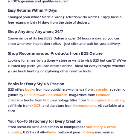
is 100% genuine and quality-assured.
Easy Returns Within 14 Days
Changed your mind? Made a wrong selection? No worries. Enjoy hassle-
free returns within 14 days from the date of delivery.
Shop Anytime, Anywhere, 24/7
Convenience at its best! B2S Online is open 24 hours a day, so you can
shop whenever inspiration strikes—just click and wait for your delivery.
Shop Recommended Products from B2S Online
Looking for a nearby stationery store or want to visit B2S but can't? We’ve
curated top picks you can browse online—ideal for every lifestyle, whether
you're book hunting or exploring other creative tools.
Books for Every Style & Passion
B2S offers
books
from top publishers—romance from
Lavender
, academic
guides by
Dr. Suphawat Pookcharoen
, magazines from
Penboon
,
children’s books from
MIS
, psychology titles from
Mugunghwa Publishing
,
self-help from
KOOB
, and literature from
Nanmeebooks
. All available at a
click.
Your Go-To Stationery for Every Creation
From premium pens and pencils to multipurpose
stationary & office
supplies
, B2S has it all—
Parker
ballpoint pens,
Rotring
mechanical