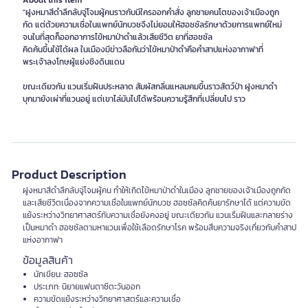
About this item
"ฝูงหมาสีดำลึกลับจู่โจมผู้คนราวกับมีใครออกคำสั่ง ลูกชายคนโตของเจ้าเมืองถูก
กัด แต่ด้วยความเชื่อในแพทย์นักบวชจึงไม่ยอมให้ฮอซซัลรักษาด้วยการแพทย์ใหม่
จนในที่สุดก็ออกอาการไข้หมาป่าดำแล้วเสียชีวิต ยาที่ฮอซซัล
คิดค้นขึ้นใช้ได้ผล ในเมืองมีข่าวลือกันว่าไข้หมาป่าดำคือคำสาปแห่งอากาฟาที่
พระเจ้าลงโทษผู้แย่งชิงดินแดน
ขณะเดียวกัน แวนเริ่มฝันประหลาด สัมผัสกลิ่นแหลมคมขึ้นราวสัตว์ป่า ฝูงหมาดำ
บุกมายังเผ่าที่แวนอยู่ แต่เขาไล่มันไปได้พร้อมความรู้สึกที่เปลี่ยนไป ราว
Product Description
ฝูงหมาสีดำลึกลับจู่โจมผู้คน ทำให้เกิดไข้หมาป่าดำในเมือง ลูกชายของเจ้าเมืองถูกกัด
และเสียชีวิตเนื่องจากความเชื่อในแพทย์นักบวช ฮอซซัลคิดค้นยารักษาได้ แต่ความขัด
แย้งระหว่างวิทยาศาสตร์กับความเชื่อยังคงอยู่ ขณะเดียวกัน แวนเริ่มฝันและกลายร่าง
เป็นหมาดำ ฮอซซัลตามหาแวนเพื่อใช้เลือดรักษาโรค พร้อมสืบความจริงเกี่ยวกับคำสาป
แห่งอากาฟา
ข้อมูลสินค้า
นักเขียน: ฮอซซัล
ประเภท: นิยายแฟนตาซีตะวันออก
ความขัดแย้งระหว่างวิทยาศาสตร์และความเชื่อ