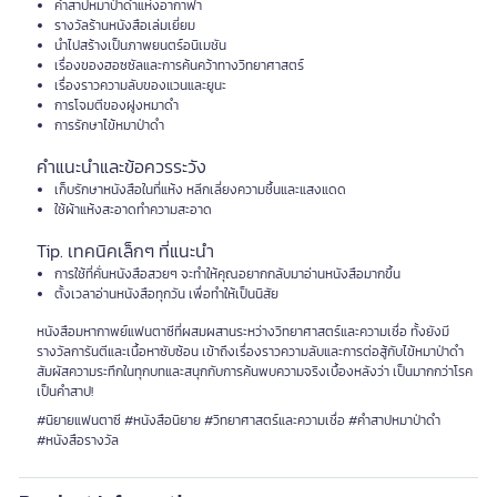
คำสาปหมาป่าดำแห่งอากาฟา
รางวัลร้านหนังสือเล่มเยี่ยม
นำไปสร้างเป็นภาพยนตร์อนิเมชัน
เรื่องของฮอซซัลและการค้นคว้าทางวิทยาศาสตร์
เรื่องราวความลับของแวนและยูนะ
การโจมตีของฝูงหมาดำ
การรักษาไข้หมาป่าดำ
คำแนะนำและข้อควรระวัง
เก็บรักษาหนังสือในที่แห้ง หลีกเลี่ยงความชื้นและแสงแดด
ใช้ผ้าแห้งสะอาดทำความสะอาด
Tip. เทคนิคเล็กๆ ที่แนะนำ
การใช้ที่คั่นหนังสือสวยๆ จะทำให้คุณอยากกลับมาอ่านหนังสือมากขึ้น
ตั้งเวลาอ่านหนังสือทุกวัน เพื่อทำให้เป็นนิสัย
หนังสือมหากาพย์แฟนตาซีที่ผสมผสานระหว่างวิทยาศาสตร์และความเชื่อ ทั้งยังมี
รางวัลการันตีและเนื้อหาซับซ้อน เข้าถึงเรื่องราวความลับและการต่อสู้กับไข้หมาป่าดำ
สัมผัสความระทึกในทุกบทและสนุกกับการค้นพบความจริงเบื้องหลังว่า เป็นมากกว่าโรค
เป็นคำสาป!
#นิยายแฟนตาซี #หนังสือนิยาย #วิทยาศาสตร์และความเชื่อ #คำสาปหมาป่าดำ
#หนังสือรางวัล