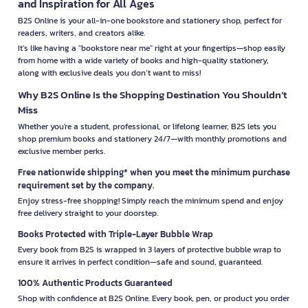
and Inspiration for All Ages
B2S Online is your all-in-one bookstore and stationery shop, perfect for
readers, writers, and creators alike.
It’s like having a "bookstore near me" right at your fingertips—shop easily
from home with a wide variety of books and high-quality stationery,
along with exclusive deals you don’t want to miss!
Why B2S Online Is the Shopping Destination You Shouldn’t
Miss
Whether you're a student, professional, or lifelong learner, B2S lets you
shop premium books and stationery 24/7—with monthly promotions and
exclusive member perks.
Free nationwide shipping* when you meet the minimum purchase
requirement set by the company.
Enjoy stress-free shopping! Simply reach the minimum spend and enjoy
free delivery straight to your doorstep.
Books Protected with Triple-Layer Bubble Wrap
Every book from B2S is wrapped in 3 layers of protective bubble wrap to
ensure it arrives in perfect condition—safe and sound, guaranteed.
100% Authentic Products Guaranteed
Shop with confidence at B2S Online. Every book, pen, or product you order