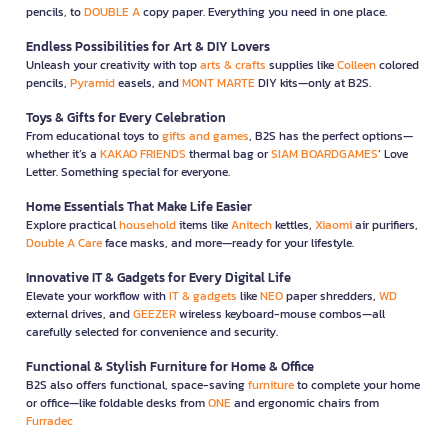
pencils, to
DOUBLE A
copy paper. Everything you need in one place.
Endless Possibilities for Art & DIY Lovers
Unleash your creativity with top
arts & crafts
supplies like
Colleen
colored
pencils,
Pyramid
easels, and
MONT MARTE
DIY kits—only at B2S.
Toys & Gifts for Every Celebration
From educational toys to
gifts and games
, B2S has the perfect options—
whether it’s a
KAKAO FRIENDS
thermal bag or
SIAM BOARDGAMES
’ Love
Letter. Something special for everyone.
Home Essentials That Make Life Easier
Explore practical
household
items like
Anitech
kettles,
Xiaomi
air purifiers,
Double A Care
face masks, and more—ready for your lifestyle.
Innovative IT & Gadgets for Every Digital Life
Elevate your workflow with
IT & gadgets
like
NEO
paper shredders,
WD
external drives, and
GEEZER
wireless keyboard-mouse combos—all
carefully selected for convenience and security.
Functional & Stylish Furniture for Home & Office
B2S also offers functional, space-saving
furniture
to complete your home
or office—like foldable desks from
ONE
and ergonomic chairs from
Furradec