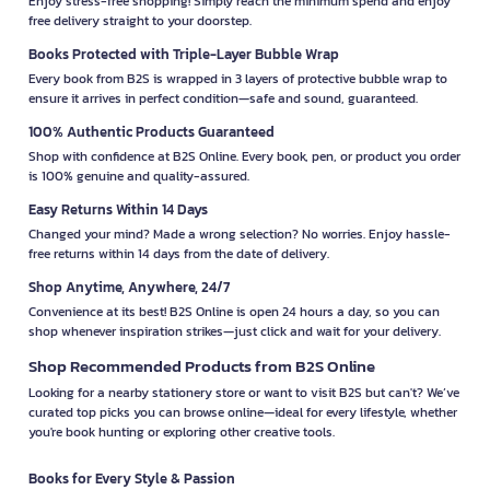
Enjoy stress-free shopping! Simply reach the minimum spend and enjoy
free delivery straight to your doorstep.
Books Protected with Triple-Layer Bubble Wrap
Every book from B2S is wrapped in 3 layers of protective bubble wrap to
ensure it arrives in perfect condition—safe and sound, guaranteed.
100% Authentic Products Guaranteed
Shop with confidence at B2S Online. Every book, pen, or product you order
is 100% genuine and quality-assured.
Easy Returns Within 14 Days
Changed your mind? Made a wrong selection? No worries. Enjoy hassle-
free returns within 14 days from the date of delivery.
Shop Anytime, Anywhere, 24/7
Convenience at its best! B2S Online is open 24 hours a day, so you can
shop whenever inspiration strikes—just click and wait for your delivery.
Shop Recommended Products from B2S Online
Looking for a nearby stationery store or want to visit B2S but can't? We’ve
curated top picks you can browse online—ideal for every lifestyle, whether
you're book hunting or exploring other creative tools.
Books for Every Style & Passion