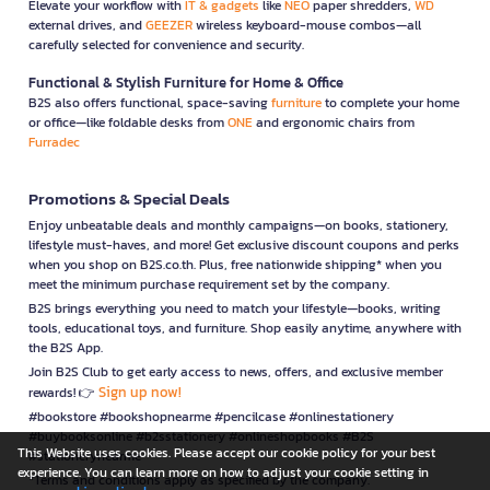
Elevate your workflow with
IT & gadgets
like
NEO
paper shredders,
WD
external drives, and
GEEZER
wireless keyboard-mouse combos—all
carefully selected for convenience and security.
Functional & Stylish Furniture for Home & Office
B2S also offers functional, space-saving
furniture
to complete your home
or office—like foldable desks from
ONE
and ergonomic chairs from
Furradec
Promotions & Special Deals
Enjoy unbeatable deals and monthly campaigns—on books, stationery,
lifestyle must-haves, and more! Get exclusive discount coupons and perks
when you shop on B2S.co.th. Plus, free nationwide shipping* when you
meet the minimum purchase requirement set by the company.
B2S brings everything you need to match your lifestyle—books, writing
tools, educational toys, and furniture. Shop easily anytime, anywhere with
the B2S App.
Join B2S Club to get early access to news, offers, and exclusive member
Sign up now!
rewards! 👉
#bookstore #bookshopnearme #pencilcase #onlinestationery
#buybooksonline #b2sstationery #onlineshopbooks #B2S
This Website uses cookies. Please accept our cookie policy for your best
#stationerynearme
experience. You can learn more on how to adjust your cookie setting in
*Terms and conditions apply as specified by the company.