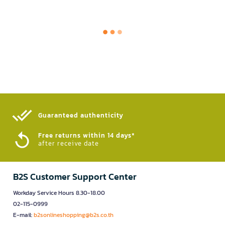
Guaranteed authenticity​
Free returns within 14 days*
after receive date
B2S Customer Support Center
Workday Service Hours 8.30-18.00
02-115-0999
E-mail:
b2sonlineshopping@b2s.co.th