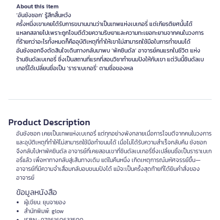
About this item
‘อันชังซอก’ รู้สึกสิ้นหวัง
ครั้งหนึ่งเขาเคยได้รับการขนานนามว่าเป็นเทพแห่งเบเกอรี่ แต่เกียรติยศนั้นได้
แหลกสลายไปเพราะถูกโจมตีด้วยความริษยาและความทะเยอทะยานจากคนในวงการ
ที่ร้ายกว่าอะไรทั้งหมดก็คืออุบัติเหตุที่ทำให้เขาไม่สามารถใช้มือในการทำขนมได้
อันชังซอกจึงตัดสินใจเดินทางกลับมาพบ ‘พัคชินดัล’ อาจารย์คนแรกในชีวิต แห่ง
ร้านชินดัลเบเกอรี่ ซึ่งเป็นสถานที่แรกที่สอนวิชาทำขนมปังให้กับเขา แต่วันนี้ชินดัลเบ
เกอรี่ได้เปลี่ยนชื่อเป็น ‘ราราเบเกอรี่’ ตามชื่อของหล
Product Description
อันชังซอก เคยเป็นเทพแห่งเบเกอรี่ แต่ทุกอย่างพังทลายเมื่อการโจมตีจากคนในวงการ
และอุบัติเหตุที่ทำให้ไม่สามารถใช้มือทำขนมได้ เมื่อไม่ได้รับความสำเร็จกลับคืน ชังซอก
จึงกลับไปหาพัคชินดัล อาจารย์ที่เคยสอนเขาที่ชินดัลเบเกอรี่ซึ่งเปลี่ยนชื่อเป็นราราเบเก
อรี่แล้ว เพื่อหาทางกลับสู่เส้นทางเดิม แต่ในคืนหนึ่ง เกิดเหตุการณ์มหัศจรรย์ขึ้น—
อาจารย์ที่มีความจำเสื่อมกลับอบขนมปังได้ แม้จะเป็นครั้งสุดท้ายที่ได้ยินคำสั่งของ
อาจารย์
ข้อมูลหนังสือ
ผู้เขียน: ยุนจายอง
สำนักพิมพ์: glow