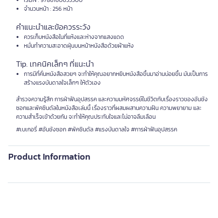
ISBN : 9786160633500
จำนวนหน้า : 256 หน้า
คำแนะนำและข้อควรระวัง
ควรเก็บหนังสือในที่แห้งและห่างจากแสงแดด
หมั่นทำความสะอาดฝุ่นบนหน้าหนังสือด้วยผ้าแห้ง
Tip. เทคนิคเล็กๆ ที่แนะนำ
การมีที่คั่นหนังสือสวยๆ จะทำให้คุณอยากหยิบหนังสือขึ้นมาอ่านบ่อยขึ้น มันเป็นการ
สร้างแรงบันดาลใจเล็กๆ ให้ตัวเอง
สำรวจความรู้สึก การฝ่าฟันอุปสรรค และความมหัศจรรย์ในชีวิตกับเรื่องราวของอันชัง
ซอกและพัคชินดัลในหนังสือเล่มนี้ เรื่องราวที่ผสมผสานความฝัน ความพยายาม และ
ความสำเร็จเข้าด้วยกัน จะทำให้คุณประทับใจและไม่อาจลืมเลือน
#เบเกอรี่ #อันชังซอก #พัคชินดัล #แรงบันดาลใจ #การฝ่าฟันอุปสรรค
Product Information