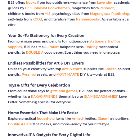
B2S offers
books
from top publishers—romance from
Lavender
, academic
guides by
Dr. Suphawat Pookcharoen
, magazines from
Penboon
,
children’s books from
MIS
, psychology titles from
Mugunghwa Publishing
,
self-help from
KOOB
, and literature from
Nanmeebooks
. All available at a
click.
Your Go-To Stationery for Every Creation
From premium pens and pencils to multipurpose
stationary & office
supplies
, B2S has it all—
Parker
ballpoint pens,
Rotring
mechanical
pencils, to
DOUBLE A
copy paper. Everything you need in one place.
Endless Possibilities for Art & DIY Lovers
Unleash your creativity with top
arts & crafts
supplies like
Colleen
colored
pencils,
Pyramid
easels, and
MONT MARTE
DIY kits—only at B2S.
Toys & Gifts for Every Celebration
From educational toys to
gifts and games
, B2S has the perfect options—
whether it’s a
KAKAO FRIENDS
thermal bag or
SIAM BOARDGAMES
’ Love
Letter. Something special for everyone.
Home Essentials That Make Life Easier
Explore practical
household
items like
Anitech
kettles,
Xiaomi
air purifiers,
Double A Care
face masks, and more—ready for your lifestyle.
Innovative IT & Gadgets for Every Digital Life