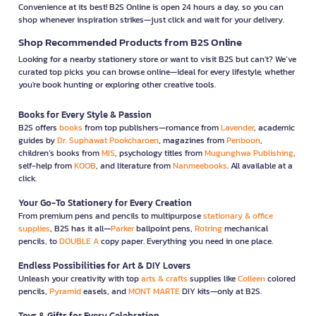
Convenience at its best! B2S Online is open 24 hours a day, so you can
shop whenever inspiration strikes—just click and wait for your delivery.
Shop Recommended Products from B2S Online
Looking for a nearby stationery store or want to visit B2S but can't? We’ve
curated top picks you can browse online—ideal for every lifestyle, whether
you're book hunting or exploring other creative tools.
Books for Every Style & Passion
B2S offers
books
from top publishers—romance from
Lavender
, academic
guides by
Dr. Suphawat Pookcharoen
, magazines from
Penboon
,
children’s books from
MIS
, psychology titles from
Mugunghwa Publishing
,
self-help from
KOOB
, and literature from
Nanmeebooks
. All available at a
click.
Your Go-To Stationery for Every Creation
From premium pens and pencils to multipurpose
stationary & office
supplies
, B2S has it all—
Parker
ballpoint pens,
Rotring
mechanical
pencils, to
DOUBLE A
copy paper. Everything you need in one place.
Endless Possibilities for Art & DIY Lovers
Unleash your creativity with top
arts & crafts
supplies like
Colleen
colored
pencils,
Pyramid
easels, and
MONT MARTE
DIY kits—only at B2S.
Toys & Gifts for Every Celebration