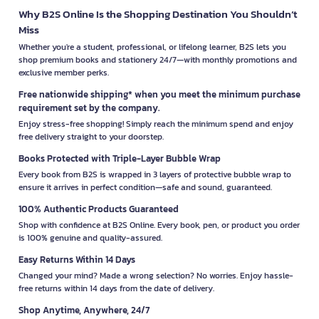
Why B2S Online Is the Shopping Destination You Shouldn’t
Miss
Whether you're a student, professional, or lifelong learner, B2S lets you
shop premium books and stationery 24/7—with monthly promotions and
exclusive member perks.
Free nationwide shipping* when you meet the minimum purchase
requirement set by the company.
Enjoy stress-free shopping! Simply reach the minimum spend and enjoy
free delivery straight to your doorstep.
Books Protected with Triple-Layer Bubble Wrap
Every book from B2S is wrapped in 3 layers of protective bubble wrap to
ensure it arrives in perfect condition—safe and sound, guaranteed.
100% Authentic Products Guaranteed
Shop with confidence at B2S Online. Every book, pen, or product you order
is 100% genuine and quality-assured.
Easy Returns Within 14 Days
Changed your mind? Made a wrong selection? No worries. Enjoy hassle-
free returns within 14 days from the date of delivery.
Shop Anytime, Anywhere, 24/7