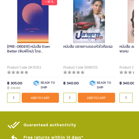
- 10 %
[PRE-ORDER] หนังสือ Even
หนังสือ ปลายทางของหัวใจคือเธอ
หนังสือ ลออจ
Better (พิมพ์ใหม่) โดย
พรหม
peachhplease
Product Code DA15922
Product Code D096725
Product Cod
฿ 305.00
READY TO
฿ 340.00
READY TO
฿ 340.00
฿
SHIP
SHIP
339.00
ADD TO CART
ADD TO CART
Guaranteed authenticity​
Free returns within 14 days*