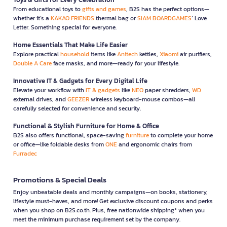
From educational toys to
gifts and games
, B2S has the perfect options—
whether it’s a
KAKAO FRIENDS
thermal bag or
SIAM BOARDGAMES
’ Love
Letter. Something special for everyone.
Home Essentials That Make Life Easier
Explore practical
household
items like
Anitech
kettles,
Xiaomi
air purifiers,
Double A Care
face masks, and more—ready for your lifestyle.
Innovative IT & Gadgets for Every Digital Life
Elevate your workflow with
IT & gadgets
like
NEO
paper shredders,
WD
external drives, and
GEEZER
wireless keyboard-mouse combos—all
carefully selected for convenience and security.
Functional & Stylish Furniture for Home & Office
B2S also offers functional, space-saving
furniture
to complete your home
or office—like foldable desks from
ONE
and ergonomic chairs from
Furradec
Promotions & Special Deals
Enjoy unbeatable deals and monthly campaigns—on books, stationery,
lifestyle must-haves, and more! Get exclusive discount coupons and perks
when you shop on B2S.co.th. Plus, free nationwide shipping* when you
meet the minimum purchase requirement set by the company.