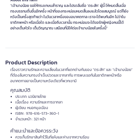
About this item
“เจ้านางน้อย ขอให้ทรงเกษมสำราญ และโปรดลืมชื่อ ‘ตระสัก’ ผู้นี้ ให้หมดสิ้นเมื่อ
ทรงบรรทมตื่นขึ้นอีกครั้ง หน้าที่ของกระหม่อมหมดสิ้นลงแล้วโดยสมบูรณ์ แต่ก็ยัง
หวังเป็นครั้งสุดท้ายว่า ในวันเวลาหนึ่งของอนาคตกาล เราจะได้พบกันอีก ไม่ว่าใน
ชาติภพหน้า หรือเมื่อใด และเมื่อถึงเวลานั้น กระหม่อมจะได้ขอรักผู้หญิงคนนี้ได้
อย่างเต็มหัวใจ เต็มวิญญาณ เสมือนที่มีให้ต่อเจ้านางน้อยในครั้งนี้”
Product Description
เรื่องราวความรักและความเสี่ยงในเวลาที่แตกต่างกันของ "ตระสัก" และ “เจ้านางน้อย”
ที่ต้องลืมความทรงจำเจ็บปวดและจากลากัน การพบเจอกันในชาติภพหน้าหรือ
อนาคตกาลอาจเป็นความหวังเดียวที่พวกเขามี
คุณสมบัติ
ประเภท: นวนิยายไทย
เนื้อเรื่อง: ความรักและการจากลา
ผู้เขียน: หมอกมุงเมือง
ISBN : 978-616-573–360-1
จำนวนหน้า : 321 หน้า
คำแนะนำและข้อควรระวัง
ควรเก็บรักษาสินค้าไว้ในที่แห้งและห่างจากความร้อน