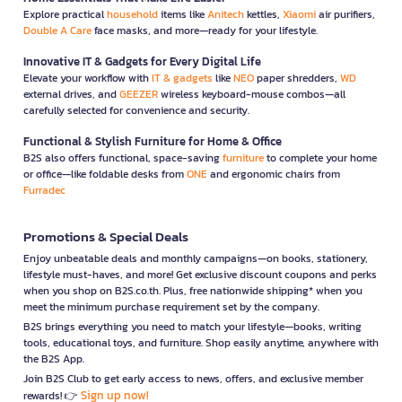
Explore practical
household
items like
Anitech
kettles,
Xiaomi
air purifiers,
Double A Care
face masks, and more—ready for your lifestyle.
Innovative IT & Gadgets for Every Digital Life
Elevate your workflow with
IT & gadgets
like
NEO
paper shredders,
WD
external drives, and
GEEZER
wireless keyboard-mouse combos—all
carefully selected for convenience and security.
Functional & Stylish Furniture for Home & Office
B2S also offers functional, space-saving
furniture
to complete your home
or office—like foldable desks from
ONE
and ergonomic chairs from
Furradec
Promotions & Special Deals
Enjoy unbeatable deals and monthly campaigns—on books, stationery,
lifestyle must-haves, and more! Get exclusive discount coupons and perks
when you shop on B2S.co.th. Plus, free nationwide shipping* when you
meet the minimum purchase requirement set by the company.
B2S brings everything you need to match your lifestyle—books, writing
tools, educational toys, and furniture. Shop easily anytime, anywhere with
the B2S App.
Join B2S Club to get early access to news, offers, and exclusive member
Sign up now!
rewards! 👉