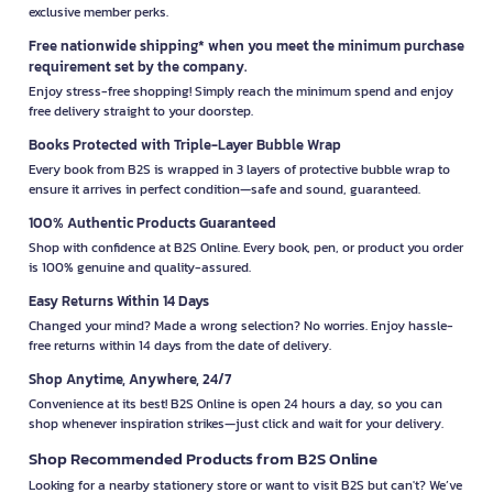
exclusive member perks.
Free nationwide shipping* when you meet the minimum purchase
requirement set by the company.
Enjoy stress-free shopping! Simply reach the minimum spend and enjoy
free delivery straight to your doorstep.
Books Protected with Triple-Layer Bubble Wrap
Every book from B2S is wrapped in 3 layers of protective bubble wrap to
ensure it arrives in perfect condition—safe and sound, guaranteed.
100% Authentic Products Guaranteed
Shop with confidence at B2S Online. Every book, pen, or product you order
is 100% genuine and quality-assured.
Easy Returns Within 14 Days
Changed your mind? Made a wrong selection? No worries. Enjoy hassle-
free returns within 14 days from the date of delivery.
Shop Anytime, Anywhere, 24/7
Convenience at its best! B2S Online is open 24 hours a day, so you can
shop whenever inspiration strikes—just click and wait for your delivery.
Shop Recommended Products from B2S Online
Looking for a nearby stationery store or want to visit B2S but can't? We’ve