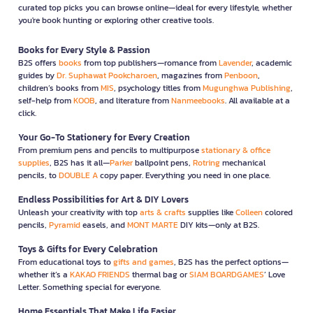
curated top picks you can browse online—ideal for every lifestyle, whether
you're book hunting or exploring other creative tools.
Books for Every Style & Passion
B2S offers
books
from top publishers—romance from
Lavender
, academic
guides by
Dr. Suphawat Pookcharoen
, magazines from
Penboon
,
children’s books from
MIS
, psychology titles from
Mugunghwa Publishing
,
self-help from
KOOB
, and literature from
Nanmeebooks
. All available at a
click.
Your Go-To Stationery for Every Creation
From premium pens and pencils to multipurpose
stationary & office
supplies
, B2S has it all—
Parker
ballpoint pens,
Rotring
mechanical
pencils, to
DOUBLE A
copy paper. Everything you need in one place.
Endless Possibilities for Art & DIY Lovers
Unleash your creativity with top
arts & crafts
supplies like
Colleen
colored
pencils,
Pyramid
easels, and
MONT MARTE
DIY kits—only at B2S.
Toys & Gifts for Every Celebration
From educational toys to
gifts and games
, B2S has the perfect options—
whether it’s a
KAKAO FRIENDS
thermal bag or
SIAM BOARDGAMES
’ Love
Letter. Something special for everyone.
Home Essentials That Make Life Easier