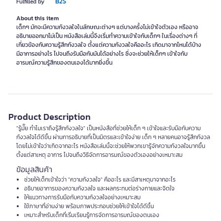
B2S
Fulfilled by
About this item
เด็กๆ มักจะมีความกังวลใจในลักษณะต่างๆ แต่บางครั้งไม่เข้าใจตัวเอง หรืออาจ
อธิบายออกมาไม่เป็น หนังสือเล่มนี้จึงเริ่มทำความเข้าใจกับเด็กๆ ในเรื่องต่างๆ ที่
เกี่ยวข้องกับความรู้สึกกังวลใจ ตั้งแต่ความกังวลใจคืออะไร เกิดมาจากไหนได้บ้าง
มีอาการอย่างไร ไปจนถึงรับมือกับมันได้อย่างไร ซึ่งจะช่วยให้เด็กๆ เข้าใจกับ
อารมณ์ความรู้สึกของตนเองได้มากยิ่งขึ้น
Product Description
"รู้มั๊ย ทำไมเราถึงรู้สึกกังวลใจ" เป็นหนังสือที่ช่วยให้เด็ก ๆ เข้าใจและรับมือกับความ
กังวลใจได้ดีขึ้น ผ่านการอธิบายที่เป็นมิตรและเข้าใจง่าย เด็ก ๆ หลายคนอาจรู้สึกกังวล
โดยไม่เข้าใจว่าเกิดจากอะไร หนังสือเล่มนี้จะช่วยให้พวกเขารู้จักความกังวลใจมากขึ้น
ตั้งแต่สาเหตุ อาการ ไปจนถึงวิธีจัดการอารมณ์ของตัวเองอย่างเหมาะสม
ข้อมูลสินค้า
ช่วยให้เด็กเข้าใจว่า "ความกังวลใจ" คืออะไร และมีสาเหตุมาจากอะไร
อธิบายอาการของความกังวลใจ และผลกระทบต่อร่างกายและจิตใจ
ให้แนวทางการรับมือกับความกังวลใจอย่างเหมาะสม
ใช้ภาษาที่อ่านง่าย พร้อมภาพประกอบช่วยให้เข้าใจได้ดีขึ้น
เหมาะสำหรับเด็กที่เริ่มเรียนรู้การจัดการอารมณ์ของตนเอง