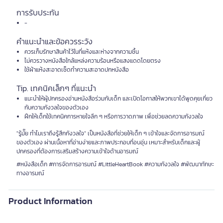
การรับประกัน
-
คำแนะนำและข้อควรระวัง
ควรเก็บรักษาสินค้าไว้ในที่แห้งและห่างจากความชื้น
ไม่ควรวางหนังสือใกล้แหล่งความร้อนหรือแสงแดดโดยตรง
ใช้ผ้าแห้งสะอาดเช็ดทำความสะอาดปกหนังสือ
Tip. เทคนิคเล็กๆ ที่แนะนำ
แนะนำให้ผู้ปกครองอ่านหนังสือร่วมกับเด็ก และเปิดโอกาสให้พวกเขาได้พูดคุยเกี่ยว
กับความกังวลใจของตัวเอง
ฝึกให้เด็กใช้เทคนิคการหายใจลึก ๆ หรือการวาดภาพ เพื่อช่วยลดความกังวลใจ
"รู้มั๊ย ทำไมเราถึงรู้สึกกังวลใจ" เป็นหนังสือที่ช่วยให้เด็ก ๆ เข้าใจและจัดการอารมณ์
ของตัวเอง ผ่านเนื้อหาที่อ่านง่ายและภาพประกอบที่อบอุ่น เหมาะสำหรับเด็กและผู้
ปกครองที่ต้องการเสริมสร้างความเข้าใจด้านอารมณ์
#หนังสือเด็ก #การจัดการอารมณ์ #LittleHeartBook #ความกังวลใจ #พัฒนาทักษะ
ทางอารมณ์
Product Information