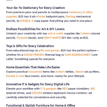
Your Go-To Stationery for Every Creation
From premium pens and pencils to multipurpose
stationary & office
supplies
, B2S has it all—
Parker
ballpoint pens,
Rotring
mechanical
pencils, to
DOUBLE A
copy paper. Everything you need in one place.
Endless Possibilities for Art & DIY Lovers
Unleash your creativity with top
arts & crafts
supplies like
Colleen
colored
pencils,
Pyramid
easels, and
MONT MARTE
DIY kits—only at B2S.
Toys & Gifts for Every Celebration
From educational toys to
gifts and games
, B2S has the perfect options—
whether it’s a
KAKAO FRIENDS
thermal bag or
SIAM BOARDGAMES
’ Love
Letter. Something special for everyone.
Home Essentials That Make Life Easier
Explore practical
household
items like
Anitech
kettles,
Xiaomi
air purifiers,
Double A Care
face masks, and more—ready for your lifestyle.
Innovative IT & Gadgets for Every Digital Life
Elevate your workflow with
IT & gadgets
like
NEO
paper shredders,
WD
external drives, and
GEEZER
wireless keyboard-mouse combos—all
carefully selected for convenience and security.
Functional & Stylish Furniture for Home & Office