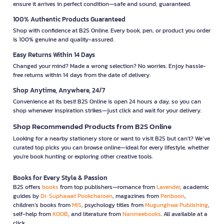
ensure it arrives in perfect condition—safe and sound, guaranteed.
100% Authentic Products Guaranteed
Shop with confidence at B2S Online. Every book, pen, or product you order
is 100% genuine and quality-assured.
Easy Returns Within 14 Days
Changed your mind? Made a wrong selection? No worries. Enjoy hassle-
free returns within 14 days from the date of delivery.
Shop Anytime, Anywhere, 24/7
Convenience at its best! B2S Online is open 24 hours a day, so you can
shop whenever inspiration strikes—just click and wait for your delivery.
Shop Recommended Products from B2S Online
Looking for a nearby stationery store or want to visit B2S but can't? We’ve
curated top picks you can browse online—ideal for every lifestyle, whether
you're book hunting or exploring other creative tools.
Books for Every Style & Passion
B2S offers
books
from top publishers—romance from
Lavender
, academic
guides by
Dr. Suphawat Pookcharoen
, magazines from
Penboon
,
children’s books from
MIS
, psychology titles from
Mugunghwa Publishing
,
self-help from
KOOB
, and literature from
Nanmeebooks
. All available at a
click.