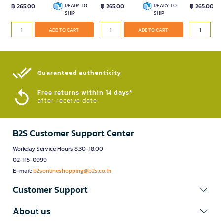
฿ 265.00
READY TO
฿ 265.00
READY TO
฿ 265.00
SHIP
SHIP
ADD TO CART
ADD TO CART
Guaranteed authenticity​
Free returns within 14 days*
after receive date
B2S Customer Support Center
Workday Service Hours 8.30-18.00
02-115-0999
E-mail:
b2sonlineshopping@b2s.co.th
Customer Support
About us