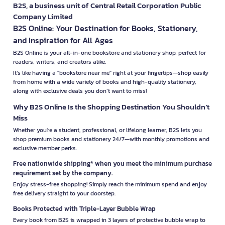
B2S, a business unit of Central Retail Corporation Public
Company Limited
B2S Online: Your Destination for Books, Stationery,
and Inspiration for All Ages
B2S Online is your all-in-one bookstore and stationery shop, perfect for
readers, writers, and creators alike.
It’s like having a "bookstore near me" right at your fingertips—shop easily
from home with a wide variety of books and high-quality stationery,
along with exclusive deals you don’t want to miss!
Why B2S Online Is the Shopping Destination You Shouldn’t
Miss
Whether you're a student, professional, or lifelong learner, B2S lets you
shop premium books and stationery 24/7—with monthly promotions and
exclusive member perks.
Free nationwide shipping* when you meet the minimum purchase
requirement set by the company.
Enjoy stress-free shopping! Simply reach the minimum spend and enjoy
free delivery straight to your doorstep.
Books Protected with Triple-Layer Bubble Wrap
Every book from B2S is wrapped in 3 layers of protective bubble wrap to