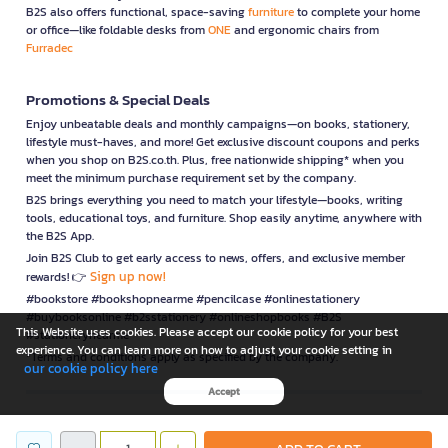
B2S also offers functional, space-saving
furniture
to complete your home
or office—like foldable desks from
ONE
and ergonomic chairs from
Furradec
Promotions & Special Deals
Enjoy unbeatable deals and monthly campaigns—on books, stationery,
lifestyle must-haves, and more! Get exclusive discount coupons and perks
when you shop on B2S.co.th. Plus, free nationwide shipping* when you
meet the minimum purchase requirement set by the company.
B2S brings everything you need to match your lifestyle—books, writing
tools, educational toys, and furniture. Shop easily anytime, anywhere with
the B2S App.
Join B2S Club to get early access to news, offers, and exclusive member
Sign up now!
rewards! 👉
#bookstore #bookshopnearme #pencilcase #onlinestationery
#buybooksonline #b2sstationery #onlineshopbooks #B2S
This Website uses cookies. Please accept our cookie policy for your best
#stationerynearme
experience. You can learn more on how to adjust your cookie setting in
*Terms and conditions apply as specified by the company.
our cookie policy here
Accept
is a company operating under