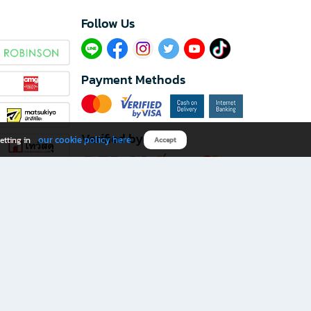
Follow Us​
Payment Methods
Verified by
our cookie policy here
etting in
Accept
Download B2S app