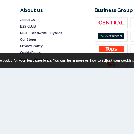
About us
Business Group
About Us
B2S CLUB
MEB - Readwrite - Hytexts
Our Stores
Privacy Policy
Cookie Policy
Investor Relations
e policy for your best experience. You can learn more on how to adjust your cookie s
ny Limited