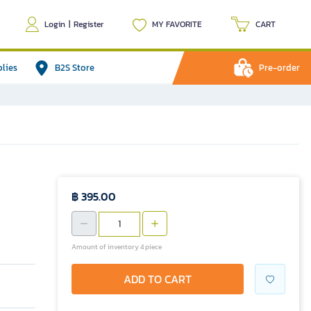
Login
|
Register
MY FAVORITE
CART
plies
B2S Store
Pre-order
฿ 395.00
Amount of inventory 4 piece
ADD TO CART