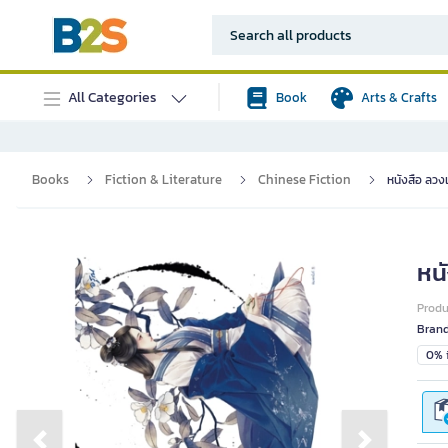
All Categories
Book
Arts & Crafts
Books
Fiction & Literature
Chinese Fiction
หนังสือ ลวงเ
หนั
Prod
Bran
0% i