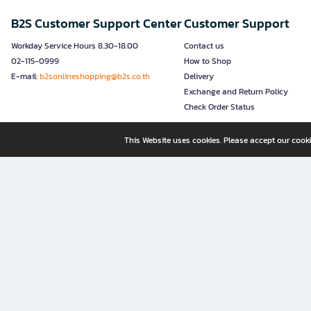
B2S Customer Support Center
Customer Support
Workday Service Hours 8.30-18.00
Contact us
02-115-0999
How to Shop
E-mail:
b2sonlineshopping@b2s.co.th
Delivery
Exchange and Return Policy
Check Order Status
This Website uses cookies. Please accept our cooki
B2S, a business unit of Central Retail Corporation Public Compa