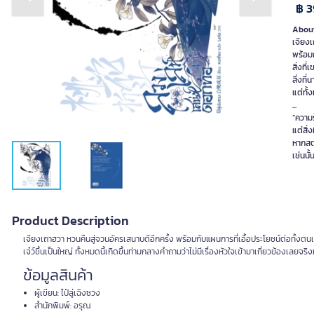
Previous slide
Next slide
฿ 3
About
เจียงเ
พร้อมก
สิ่งที
สิ่งที
แต่ทั้
...
“ความร
แต่สิ่
หากสตร
เช่นนั
Product Description
เจียงเถาฮวา หวนคืนสู่จวนอัครเสนาบดีอีกครั้ง พร้อมกับแผนการที่เอื้อประโยชน์ต่อทั้งตนเอง
เจ๋ว์ขึ้นเป็นใหญ่ ทั้งหมดนี้เกิดขึ้นท่ามกลางคำถามว่าไม่มีเรื่องหัวใจเข้ามาเกี่ยวข้องเลย
ข้อมูลสินค้า
ผู้เขียน: ไป๋ลู่เฉิงซวง
สำนักพิมพ์: อรุณ