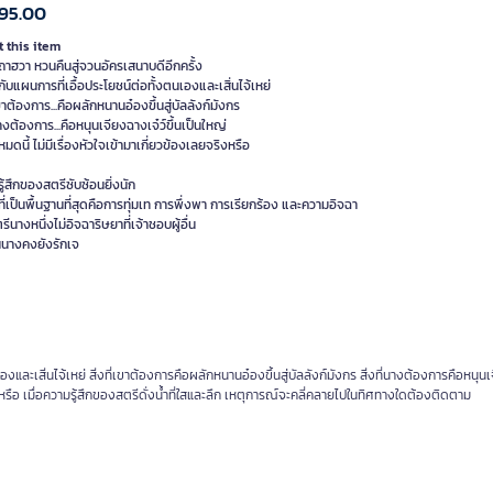
95.00
 this item
ถาฮวา หวนคืนสู่จวนอัครเสนาบดีอีกครั้ง
ับแผนการที่เอื้อประโยชน์ต่อทั้งตนเองและเสิ่นไจ้เหย่
่เขาต้องการ...คือผลักหนานอ๋องขึ้นสู่บัลลังก์มังกร
่นางต้องการ...คือหนุนเจียงฉางเจ๋ว์ขึ้นเป็นใหญ่
งหมดนี้ ไม่มีเรื่องหัวใจเข้ามาเกี่ยวข้องเลยจริงหรือ
ู้สึกของสตรีซับซ้อนยิ่งนัก
งที่เป็นพื้นฐานที่สุดคือการทุ่มเท การพึ่งพา การเรียกร้อง และความอิจฉา
ีนางหนึ่งไม่อิจฉาริษยาที่เจ้าชอบผู้อื่น
้นนางคงยังรักเจ
และเสิ่นไจ้เหย่ สิ่งที่เขาต้องการคือผลักหนานอ๋องขึ้นสู่บัลลังก์มังกร สิ่งที่นางต้องการคือหนุน
จริงหรือ เมื่อความรู้สึกของสตรีดั่งน้ำที่ใสและลึก เหตุการณ์จะคลี่คลายไปในทิศทางใดต้องติดตาม