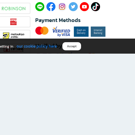
Payment Methods
Verified by
our cookie policy here
etting in
Accept
Download B2S app