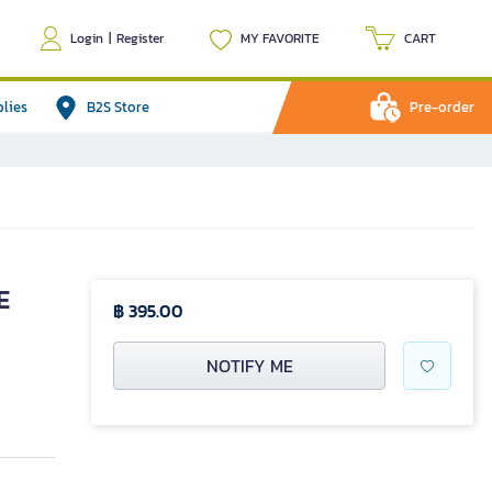
Login
|
Register
MY FAVORITE
CART
plies
B2S Store
Pre-order
E
฿ 395.00
NOTIFY ME