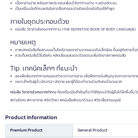
เนื้อหาอ่านง่าย พร้อมภาพประกอบเพื่อเข้าใจท่าทางต่าง ๆ อย่างชัดเจน
เป็นเครื่องมือที่ทรงพลังในการสื่อสารและอ่านใจคนโดยไม่ต้องใช้คำพูด
ภายในชุดประกอบด้วย
หนังสือ วิชาอ่านใจคนจากท่าทาง (THE DEFINITIVE BOOK OF BODY LANGUAGE)
หมายเหตุ
ภาพปกหนังสือที่แสดงบนเว็บไซต์อาจแตกต่างจากของจริงเล็กน้อย ขึ้นอยู่กับการตั้งค
ควรเก็บหนังสือไว้ในที่แห้ง หลีกเลี่ยงแสงแดดโดยตรงเพื่อรักษาสภาพหนังสือ
Tip. เทคนิคเล็กๆ ที่แนะนำ
ลองฝึกสังเกตท่าทางคนรอบตัวระหว่างการอ่าน เพื่อฝึกการจับสัญญาณทางภาษากายให้
เหมาะสำหรับผู้นำ นักเจรจา นักขาย และผู้ที่ต้องทำงานร่วมกับคนจำนวนมาก
หนังสือ วิชาอ่านใจคนจากท่าทาง
คือเครื่องมือสำคัญที่จะทำให้คุณเข้าใจผู้อื่นได้ลึกซึ้งขึ้
#อ่านใจคน #ภาษากาย #จิตวิทยา #หนังสือพัฒนาตัวเอง #วิชาสื่อสารมนุษย์
Product Information
Premium Product
General Product