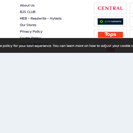
About Us
B2S CLUB
MEB - Readwrite - Hytexts
Our Stores
Privacy Policy
Cookie Policy
Investor Relations
e policy for your best experience. You can learn more on how to adjust your cookie s
ny Limited
iration for All Ages
riters, and creators alike.