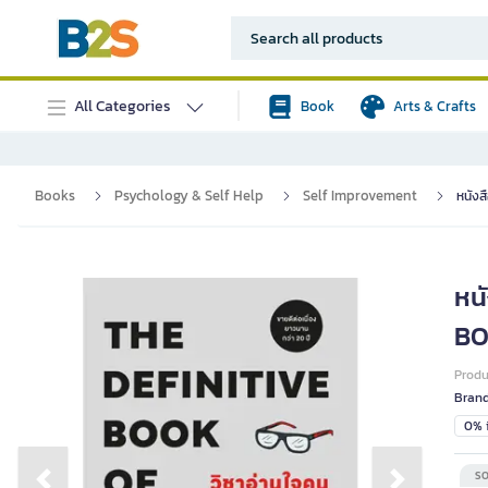
All Categories
Book
Arts & Crafts
Books
Psychology & Self Help
Self Improvement
หนังส
หน
BO
Prod
Bran
0% i
SO