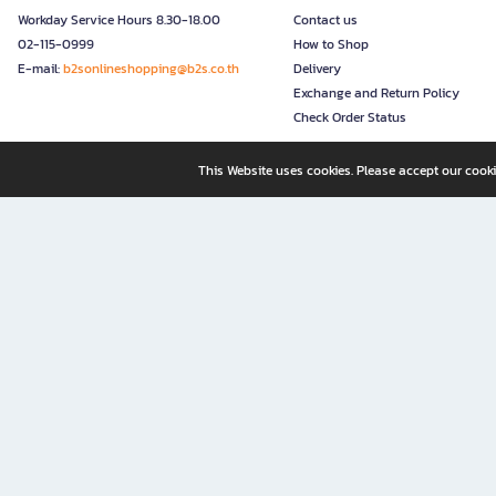
Workday Service Hours 8.30-18.00
Contact us
02-115-0999
How to Shop
E-mail:
b2sonlineshopping@b2s.co.th
Delivery
Exchange and Return Policy
Check Order Status
This Website uses cookies. Please accept our cooki
B2S, a business unit of Central Retail Corporation Public Compa
B2S Online: Your Destination for Books, Stationery, and Insp
B2S Online is your all-in-one bookstore and stationery shop, perfect for readers, w