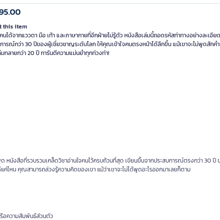
95.00
 this item
คนได้จากแววตา มือ เท้า และภาษากายที่อีกฝ่ายไม่รู้ตัว หนังสือเล่มนี้ถอดรหัสท่าทางอย่างละเอี
ารณ์กว่า 30 ปีของผู้เชี่ยวชาญระดับโลก ให้คุณเข้าใจคนตรงหน้าได้ลึกขึ้น แม้เขาจะไม่พูดสัก
มทลายกว่า 20 ปี การันตีความแม่นยำทุกท่วงท่า!
ได้พูด หนังสือที่รวบรวมเคล็ดวิชาอ่านใจคนไว้ครบถ้วนที่สุด เขียนขึ้นจากประสบการณ์ตรงกว่า 30 ปี
ดีแค่ไหน คุณสามารถล่วงรู้ความคิดของเขา แม้ว่าเขาจะไม่ได้พูดอะไรออกมาเลยก็ตาม
รือความสัมพันธ์ส่วนตัว