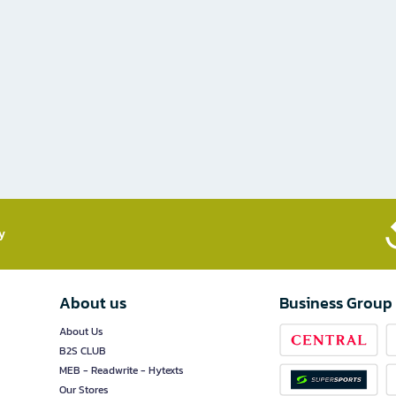
​
About us
Business Group
About Us
B2S CLUB
MEB - Readwrite - Hytexts
Our Stores