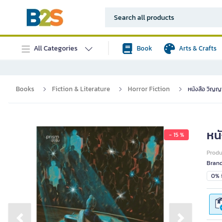
All Categories
Book
Arts & Crafts
Books
Fiction & Literature
Horror Fiction
หนังสือ วิญ
หน
- 15 %
Prod
Bran
0% i