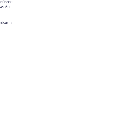
อนสนิทตาย
งานอัน
ทุกประเภท