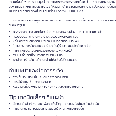
อารมณ์ขันในพฤติกรรมมนุษย์ อาทิ
"วิญญาณครวญ"
อดีตโชกเลือดที่ถ่ายทอดผ่านเสี
มันจะกลับมาหลอกหลอนเรายังไง /
"ผู้ร่วมทาง"
การรับคนแปลกหน้ามาเป็นผู้ร่วมทางนั้นน่าก
แยบยล และอีกหกเรื่องสั้นอันบ้าบิ่นที่อ่านได้อย่างไม่บันยะบันยัง
ซึ่งความย้อนแย้งที่สนุกที่สุดในงานของสรจักรก็คือ มันเป็นเรื่องสนุกแต่ก็อ่านอย่างจริงจั
จนถึงปัจจุบัน
วิญญาณครวญ: อดีตโชกเลือดที่ถ่ายทอดผ่านเสียงดนตรีและความทรงจำ
กรอยยยย… : ตำนานผีเจ้าป่าสุดสยองแห่งดงพญาเย็น
ผีอำ: ถ้าเพื่อนสนิทตายมันจะกลับมาหลอกหลอนเรายังไง
ผู้ร่วมทาง: การรับคนแปลกหน้ามาเป็นผู้ร่วมทางนั้นน่ากลัวกว่าที่คิด
ทายาทเศรษฐี: เป็นลูกคนรวยใช่ว่าจะโชคดีเสมอไป
งานประจำ: กลเม็ดในการหางานอันแยบยล
และอีก 6 เรื่องสั้นอันบ้าบิ่นที่อ่านได้อย่างไม่บันยะบันยัง
คำแนะนำและข้อควรระวัง
ควรเก็บรักษาไว้ในที่แห้ง และห่างจากความร้อน
ควรใช้ผ้าแห้งเช็ดทำความสะอาด
ควรอ่านในที่มีแสงสว่างเพียงพอ เพื่อถนอมสายตาของคุณ
Tip เทคนิคเล็กๆ ที่แนะนำ
ใช้ที่คั่นหนังสือที่คุณชอบ เพื่อกระตุ้นให้คุณหยิบหนังสือขึ้นมาอ่านบ่อยขึ้น
การอ่านหนังสือก่อนนอนสามารถช่วยให้คุณหลับสบายยิ่งขึ้น