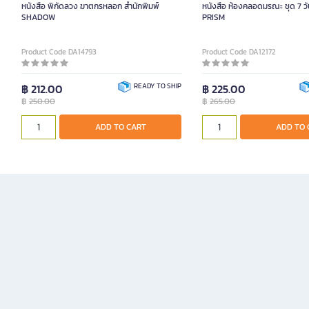
หนังสือ พิกัดลวง ฆาตกรหลอก สำนักพิมพ์
หนังสือ ห้องคลอดมรณะ ชุด 7 วั
SHADOW
PRISM
Product Code DA14793
Product Code DA12172
฿ 212.00
READY TO SHIP
฿ 225.00
฿
250.00
฿
265.00
ADD TO CART
ADD TO 