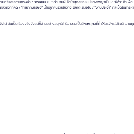
ยงดนตรีและความทรงจำ /
"กรอยยยย…"
ตำนานผีเจ้าป่าสุดสยองแห่งดงพญาเย็น /
"ผีอำ"
ถ้าเพื่
ลัวกว่าที่คิด /
"ทายาทเศรษฐี"
เป็นลูกคนรวยใช่ว่าจะโชคดีเสมอไป /
"งานประจำ"
กลเม็ดในการหา
งได้ มันเป็นเรื่องจริงจังแต่ก็อ่านอย่างสนุกได้ นี่อาจจะเป็นอีกเหตุผลที่ทำให้สรจักรได้ใจนักอ่าน