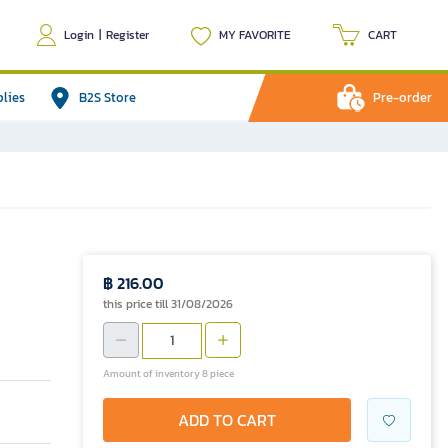
Login
|
Register
MY FAVORITE
CART
plies
B2S Store
Pre-order
฿ 216.00
this price till 31/08/2026
Amount of inventory 8 piece
ADD TO CART