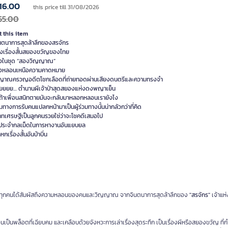
16.00
this price till 31/08/2026
55.00
 this item
นตนาการสุดล้าลึกของสรจักร
ห่งเรื่องสั้นสยองขวัญของไทย
ึ่งในชุด “สองวิญญาณ”
งคงหลอนเหนือความคาดหมาย
ญาณครวญอดีตโชกเลือดที่ถ่ายทอดผ่านเสียงดนตรีและความทรงจำ
ยยยย… ตำนานผีเจ้าป่าสุดสยองแห่งดงพญาเย็น
ำถ้าเพื่อนสนิทตายมันจะกลับมาหลอกหลอนเรายังไง
่วมทางการรับคนแปลกหน้ามาเป็นผู้ร่วมทางนั้นน่ากลัวกว่าที่คิด
าทเศรษฐีเป็นลูกคนรวยใช่ว่าจะโชคดีเสมอไป
ประจำกลเม็ดในการหางานอันแยบยล
กเรื่องสั้นอันบ้าบิ่น
จะทำให้ทุกคนได้สัมผัสถึงความหลอนของคนและวิญญาณ จากจินตนาการสุดล้าลึกของ
"สรจักร"
เจ้าแห่ง
ป็นพล็อตที่เฉียบคม และเคลือบด้วยจังหวะการเล่าเรื่องสุดระทึก เป็นเรื่องผีหรือสยองขวัญ ที่