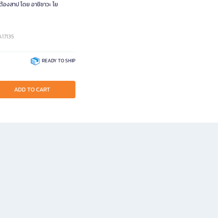
้นต้องสาป โดย อาชิซาวะ โย
A17135
READY TO SHIP
ADD TO CART