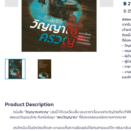
Previous slide
Next slide
฿ 2
฿
2
About
จากจิ
เจ้าแ
กับหน
ที่ยั
- วิญ
- กรอ
- ผีอ
- ผู้ร
- ทาย
- งาน
และอีกห
Product Description
หนังสือ
"วิญญาณครวญ"
เล่มนี้ ได้รวมเรื่องสั้น ของราชาเรื่องเขย่าขวัญไทยที่
สยองขวัญของไทย กับหนึ่งในชุด
"สองวิญญาณ"
ที่ยังคงหลอนเหนือความคาดหมาย!
สรจักรจึงเป็นนักเขียนที่ตลก เขามองเห็นความย้อนแย้งไร้แก่นสารของชีวิต หยิบมาลับจนเ