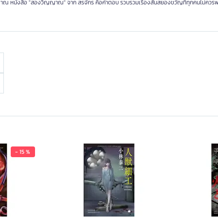
าณ หนังสือ "สองวิญญาณ" จาก สรจักร คือคำตอบ รวบรวมเรื่องสั้นสยองขวัญที่ทุกคนไม่ควร
- 15 %