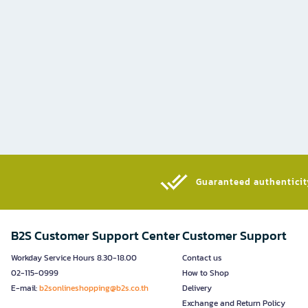
Guaranteed authenticity
B2S Customer Support Center
Customer Support
Workday Service Hours 8.30-18.00
Contact us
02-115-0999
How to Shop
E-mail:
b2sonlineshopping@b2s.co.th
Delivery
Exchange and Return Policy