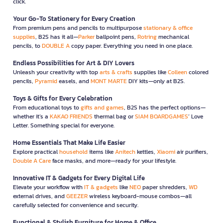
click.
Your Go-To Stationery for Every Creation
From premium pens and pencils to multipurpose
stationary & office
supplies
, B2S has it all—
Parker
ballpoint pens,
Rotring
mechanical
pencils, to
DOUBLE A
copy paper. Everything you need in one place.
Endless Possibilities for Art & DIY Lovers
Unleash your creativity with top
arts & crafts
supplies like
Colleen
colored
pencils,
Pyramid
easels, and
MONT MARTE
DIY kits—only at B2S.
Toys & Gifts for Every Celebration
From educational toys to
gifts and games
, B2S has the perfect options—
whether it’s a
KAKAO FRIENDS
thermal bag or
SIAM BOARDGAMES
’ Love
Letter. Something special for everyone.
Home Essentials That Make Life Easier
Explore practical
household
items like
Anitech
kettles,
Xiaomi
air purifiers,
Double A Care
face masks, and more—ready for your lifestyle.
Innovative IT & Gadgets for Every Digital Life
Elevate your workflow with
IT & gadgets
like
NEO
paper shredders,
WD
external drives, and
GEEZER
wireless keyboard-mouse combos—all
carefully selected for convenience and security.
Functional & Stylish Furniture for Home & Office