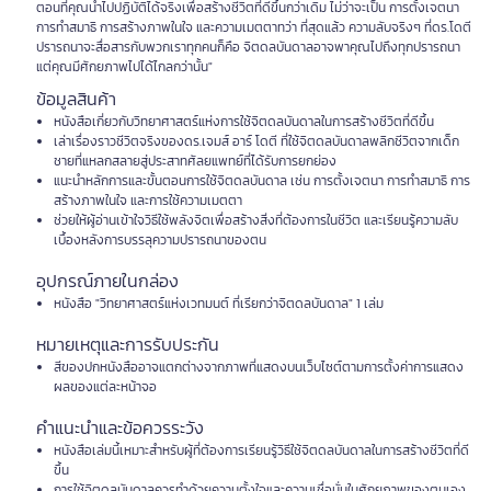
ตอนที่คุณนำไปปฏิบัติได้จริงเพื่อสร้างชีวิตที่ดีขึ้นกว่าเดิม ไม่ว่าจะเป็น การตั้งเจตนา
การทำสมาธิ การสร้างภาพในใจ และความเมตตาทว่า ที่สุดแล้ว ความลับจริงๆ ที่ดร.โดตี
ปรารถนาจะสื่อสารกับพวกเราทุกคนก็คือ จิตดลบันดาลอาจพาคุณไปถึงทุกปรารถนา
แต่คุณมีศักยภาพไปได้ไกลกว่านั้น"
ข้อมูลสินค้า
หนังสือเกี่ยวกับวิทยาศาสตร์แห่งการใช้จิตดลบันดาลในการสร้างชีวิตที่ดีขึ้น
เล่าเรื่องราวชีวิตจริงของดร.เจมส์ อาร์ โดตี ที่ใช้จิตดลบันดาลพลิกชีวิตจากเด็ก
ชายที่แหลกสลายสู่ประสาทศัลยแพทย์ที่ได้รับการยกย่อง
แนะนำหลักการและขั้นตอนการใช้จิตดลบันดาล เช่น การตั้งเจตนา การทำสมาธิ การ
สร้างภาพในใจ และการใช้ความเมตตา
ช่วยให้ผู้อ่านเข้าใจวิธีใช้พลังจิตเพื่อสร้างสิ่งที่ต้องการในชีวิต และเรียนรู้ความลับ
เบื้องหลังการบรรลุความปรารถนาของตน
อุปกรณ์ภายในกล่อง
หนังสือ "วิทยาศาสตร์แห่งเวทมนต์ ที่เรียกว่าจิตดลบันดาล" 1 เล่ม
หมายเหตุและการรับประกัน
สีของปกหนังสืออาจแตกต่างจากภาพที่แสดงบนเว็บไซต์ตามการตั้งค่าการแสดง
ผลของแต่ละหน้าจอ
คำแนะนำและข้อควรระวัง
หนังสือเล่มนี้เหมาะสำหรับผู้ที่ต้องการเรียนรู้วิธีใช้จิตดลบันดาลในการสร้างชีวิตที่ดี
ขึ้น
การใช้จิตดลบันดาลควรทำด้วยความตั้งใจและความเชื่อมั่นในศักยภาพของตนเอง