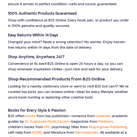
ensure it arrives in perfect condition—safe and sound, guaranteed.
100% Authentic Products Guaranteed
Shop with confidence at B2S Online. Every book, pen, or product you order
is 100% genuine and quality-assured.
Easy Returns Within 14 Days
Changed your mind? Made a wrong selection? No worries. Enjoy hassle-
free returns within 14 days from the date of delivery.
Shop Anytime, Anywhere, 24/7
Convenience at its best! B2S Online is open 24 hours a day, so you can
shop whenever inspiration strikes—just click and wait for your delivery.
Shop Recommended Products from B2S Online
Looking for a nearby stationery store or want to visit B2S but can't? We’ve
curated top picks you can browse online—ideal for every lifestyle, whether
you're book hunting or exploring other creative tools.
Books for Every Style & Passion
B2S offers
books
from top publishers—romance from
Lavender
, academic
guides by
Dr. Suphawat Pookcharoen
, magazines from
Penboon
,
children’s books from
MIS
, psychology titles from
Mugunghwa Publishing
,
self-help from
KOOB
, and literature from
Nanmeebooks
. All available at a