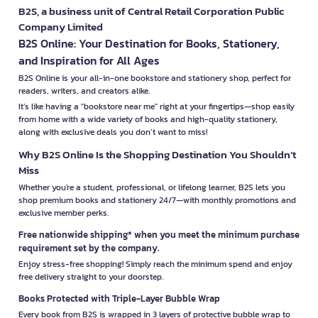
B2S, a business unit of Central Retail Corporation Public
Company Limited
B2S Online: Your Destination for Books, Stationery,
and Inspiration for All Ages
B2S Online is your all-in-one bookstore and stationery shop, perfect for
readers, writers, and creators alike.
It’s like having a "bookstore near me" right at your fingertips—shop easily
from home with a wide variety of books and high-quality stationery,
along with exclusive deals you don’t want to miss!
Why B2S Online Is the Shopping Destination You Shouldn’t
Miss
Whether you're a student, professional, or lifelong learner, B2S lets you
shop premium books and stationery 24/7—with monthly promotions and
exclusive member perks.
Free nationwide shipping* when you meet the minimum purchase
requirement set by the company.
Enjoy stress-free shopping! Simply reach the minimum spend and enjoy
free delivery straight to your doorstep.
Books Protected with Triple-Layer Bubble Wrap
Every book from B2S is wrapped in 3 layers of protective bubble wrap to