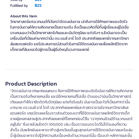
B2S
Fulfilled by
About this item
วิทยาศาสตร์แห่งเวทมนต์ที่เรียกว่าจิตดลบันดาล เล่าถึงการใช้ศักยภาพของจิตใจ
ในการบันดาลให้ความคิดกลายเป็นความจริง ซึ่งเป็นแนวคิดที่มีทั้งผู้เชื่อและผู้ไม่เชื่อ
บางคนมองว่าเป็นวิทยาศาสตร์เทียมและเน้นวัตถุนิยม แต่จริงๆ แล้วมันอาจจะเป็น
เครื่องมือที่เปี่ยมค่ามากกว่านั้น ดร.เจมส์ อาร์ โดตี ประสาทศัลยแพทย์จากมหาวิทยา
ลัยสแตนฟอร์ด แชร์ประสบการณ์ส่วนตัวในการใช้จิตดลบันดาลเพื่อพลิกชีวิตจาก
เด็กชายที่ล้มเหลวไปสู่การเป็นผู้ยิ่งใหญ่ในวงการแพทย์
Product Description
"จิตดลบันดาล (Manifestation) คือการใช้ศักยภาพของจิตใจบันดาลให้ความคิดกลาย
เป็นความจริงที่หลายคนเชื่อ และมีอีกหลายคนที่ไม่เชื่อ บ้างมองว่ามันเป็นวิทยาศาสตร์
เทียมและทำให้เรายึดติดกับวัตถุนิยม แต่แท้จริงแล้ว มันอาจเป็นอะไรที่เปี่ยมค่ากว่านั้น
มากมาย ดร.เจมส์ อาร์ โดตี ประสาทศัลยแพทย์และศาสตราจารย์จากมหาวิทยาลัยส
แตนฟอร์ด เคยเปิดเผยเรื่องราวส่วนตัวของเขาที่ใช้จิตดลบันดาลพลิกชีวิตจากเด็ก
ชายผู้แหลกสลายสู่ประสาทศัลยแพทย์ที่โลกยกย่องไว้ใน “เราทุกคนล้วนมีร้านเวทมนตร์
อยู่ในใจ” ซึ่งขายไปแล้วกว่า 100,000 เล่ม เรื่องราวของดร.โดตีไม่ได้จบลงที่ความ
สำเร็จ มันพลิกผันและพาเขาก้าวสู่บทเรียนขั้นสูงสุดแห่งการใช้จิตดลบันดาลและในเล่ม
นี้ ผู้เขียนจะพาเราไปรู้จักความลับเบื้องหลังร้านเวทมนตร์นั้น เรื่องเล่า หลักการและขั้น