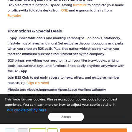
B2S also offers functional, space-saving
furniture
to complete your home
or office—like foldable desks from
ONE
and ergonomic chairs from
Furradec
Promotions & Special Deals
Enjoy unbeatable deals and monthly campaigns—on books, stationery,
lifestyle must-haves, and more! Get exclusive discount coupons and perks
when you shop on B2S.co.th. Plus, free nationwide shipping* when you
meet the minimum purchase requirement set by the company.
B2S brings everything you need to match your lifestyle—books, writing
tools, educational toys, and furniture. Shop easily anytime, anywhere with
the B2S App.
Join B2S Club to get early access to news, offers, and exclusive member
Sign up now!
rewards! 👉
#bookstore #bookshopnearme #pencilcase #onlinestationery
#buybooksonline #b2sstationery #onlineshopbooks #B2S
This Website uses cookies. Please accept our cookie policy for your best
#stationerynearme
experience. You can learn more on how to adjust your cookie setting in
*Terms and conditions apply as specified by the company.
our cookie policy here
Accept
is a company operating under