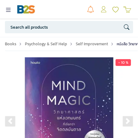
Books
Psychology & Self Help
Self Improvement
หนังสือ วิทยา
- 10 %
Previous slide
Ne