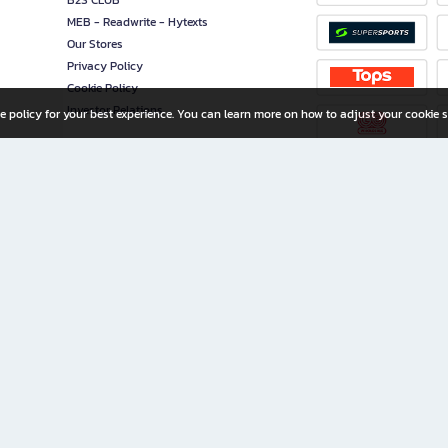
B2S CLUB
MEB - Readwrite - Hytexts
Our Stores
Privacy Policy
Cookie Policy
Investor Relations
e policy for your best experience. You can learn more on how to adjust your cookie s
ny Limited
iration for All Ages
riters, and creators alike.
home with a wide variety of books and high-quality stationery, along with exclusive d