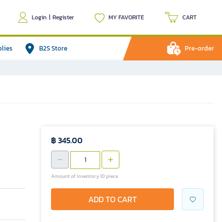
Login
|
Register
MY FAVORITE
CART
plies
B2S Store
Pre-order
฿ 345.00
Amount of inventory 10 piece
ADD TO CART