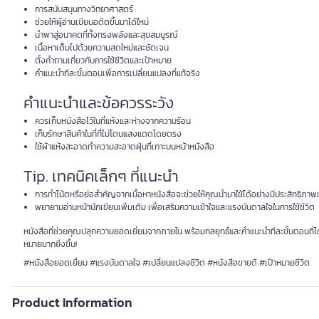
การสนับสนุนทางวิทยาศาสตร์
ช่วยให้ผู้อ่านเขียนอดีตขึ้นมาได้ใหม่
นำพาสู่อนาคตที่ทั้งทรงพลังและสุขสมบูรณ์
เนื้อหาเต็มไปด้วยความสดใหม่และชัดเจน
ตั้งคำถามเกี่ยวกับการใช้ชีวิตและเป้าหมาย
คำแนะนำทีละขั้นตอนเพื่อการเปลี่ยนแปลงที่แท้จริง
คำแนะนำและข้อควรระวัง
ควรเก็บหนังสือไว้ในที่แห้งและห่างจากความร้อน
เก็บรักษาสินค้าในที่ที่ไม่โดนแสงแดดโดยตรง
ใช้ผ้าแห้งสะอาดทำความสะอาดฝุ่นที่เกาะบนหน้าหนังสือ
Tip. เทคนิคเล็กๆ ที่แนะนำ
การทำโน้ตหรือย่อสำคัญจากเนื้อหาหนังสือจะช่วยให้คุณนำมาใช้ได้อย่างมีประสิทธิภาพม
พยายามอ่านหน้านักเขียนเพิ่มเติม เพื่อเสริมความเข้าใจและแรงบันดาลใจในการใช้ชีวิต
หนังสือที่ช่วยคุณปลุกความยอดเยี่ยมจากภายใน พร้อมกลยุทธ์และคำแนะนำทีละขั้นตอนที่ได้
หมายมากยิ่งขึ้น!
#หนังสือยอดเยี่ยม #แรงบันดาลใจ #เปลี่ยนแปลงชีวิต #หนังสือขายดี #เป้าหมายชีวิต
Product Information