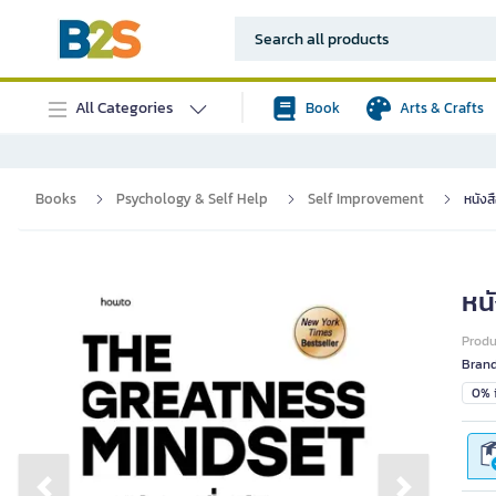
All Categories
Book
Arts & Crafts
Books
Psychology & Self Help
Self Improvement
หนังสื
หนั
Prod
Bran
0% i