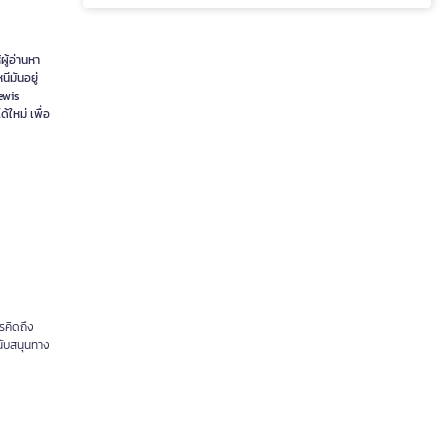
ผู้อ่านหา
นีมันอยู่
Lewis
้ใหม่ เพื่อ
ารคิดถึง
นับสนุนทาง