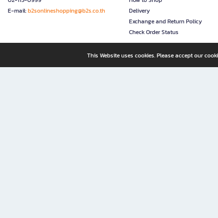
02-115-0999
How to Shop
E-mail:
b2sonlineshopping@b2s.co.th
Delivery
Exchange and Return Policy
Check Order Status
This Website uses cookies. Please accept our cooki
B2S, a business unit of Central Retail Corporation Public Compa
B2S Online: Your Destination for Books, Stationery, and Insp
B2S Online is your all-in-one bookstore and stationery shop, perfect for readers, w
It’s like having a "bookstore near me" right at your fingertips—shop easily from 