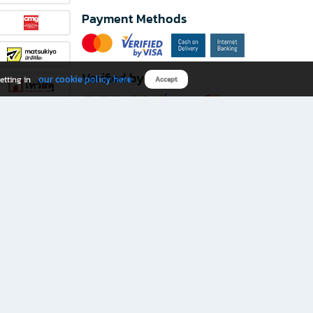
Payment Methods
Verified by
our cookie policy here
etting in
Accept
Download B2S app
eals you don’t want to miss!