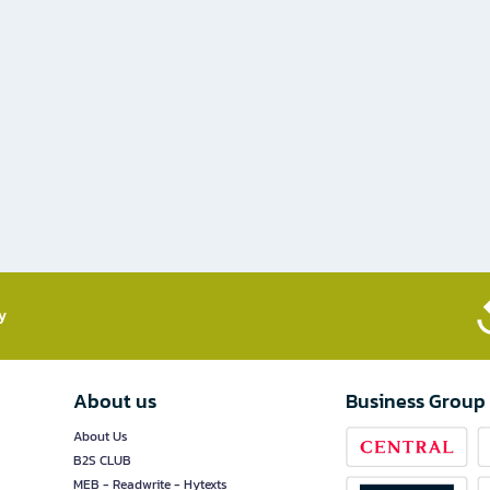
​
About us
Business Group
About Us
B2S CLUB
MEB - Readwrite - Hytexts