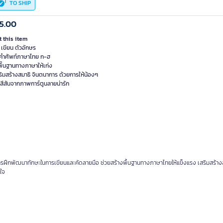
TO SHIP
5.00
 this item
 เขียน ตัวอักษร
คำศัพท์ภาษาไทย ก-ฮ
ูพื้นฐานทางภาษาให้เก่ง
ริมสร้างสมาธิ จินตนาการ ด้วยการให้น้องๆ
มสีสันจากภาพการ์ตูนลายน่ารัก
งการฝึกพัฒนาทักษะในการเขียนและคัดลายมือ ช่วยสร้างพื้นฐานทางภาษาไทยให้แข็งแรง เสริมสร้าง
ใจ