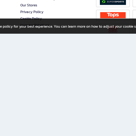
Our Stores
Privacy Policy
Cookie Policy
Investor Relations
e policy for your best experience. You can learn more on how to adjust your cookie s
ny Limited
iration for All Ages
riters, and creators alike.
home with a wide variety of books and high-quality stationery, along with exclusive d