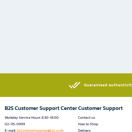
Guaranteed authenticity
B2S Customer Support Center
Customer Support
Workday Service Hours 8.30-18.00
Contact us
02-115-0999
How to Shop
E-mail:
b2sonlineshopping@b2s.co.th
Delivery