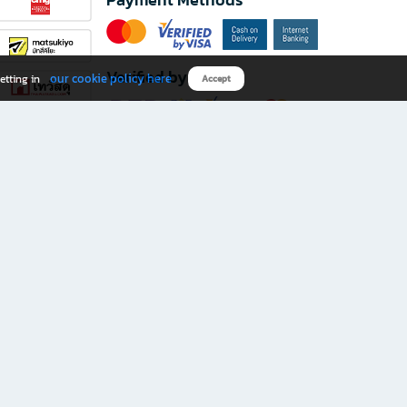
Verified by
our cookie policy here
etting in
Accept
Download B2S app
eals you don’t want to miss!