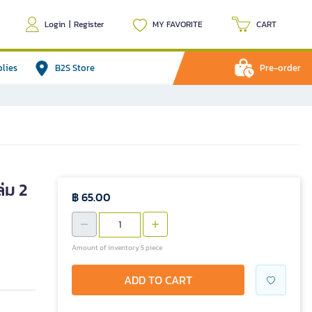
Login
|
Register
MY FAVORITE
CART
plies
B2S Store
Pre-order
่ม 2
฿ 65.00
Amount of inventory 5 piece
ADD TO CART