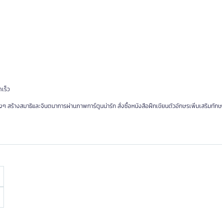
ดเร็ว
ๆ สร้างสมาธิและจินตนาการผ่านภาพการ์ตูนน่ารัก สั่งซื้อหนังสือฝึกเขียนตัวอักษรเพิ่มเสริมทักษะ