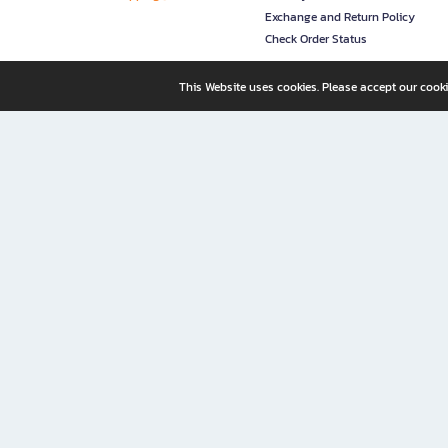
Exchange and Return Policy
Check Order Status
This Website uses cookies. Please accept our cooki
B2S, a business unit of Central Retail Corporation Public Compa
B2S Online: Your Destination for Books, Stationery, and Insp
B2S Online is your all-in-one bookstore and stationery shop, perfect for readers, w
It’s like having a "bookstore near me" right at your fingertips—shop easily from 
Why B2S Online Is the Shopping Destination You Shouldn’t Miss