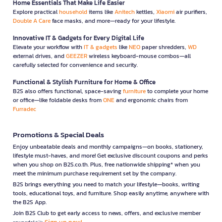
Home Essentials That Make Life Easier
Explore practical
household
items like
Anitech
kettles,
Xiaomi
air purifiers,
Double A Care
face masks, and more—ready for your lifestyle.
Innovative IT & Gadgets for Every Digital Life
Elevate your workflow with
IT & gadgets
like
NEO
paper shredders,
WD
external drives, and
GEEZER
wireless keyboard-mouse combos—all
carefully selected for convenience and security.
Functional & Stylish Furniture for Home & Office
B2S also offers functional, space-saving
furniture
to complete your home
or office—like foldable desks from
ONE
and ergonomic chairs from
Furradec
Promotions & Special Deals
Enjoy unbeatable deals and monthly campaigns—on books, stationery,
lifestyle must-haves, and more! Get exclusive discount coupons and perks
when you shop on B2S.co.th. Plus, free nationwide shipping* when you
meet the minimum purchase requirement set by the company.
B2S brings everything you need to match your lifestyle—books, writing
tools, educational toys, and furniture. Shop easily anytime, anywhere with
the B2S App.
Join B2S Club to get early access to news, offers, and exclusive member