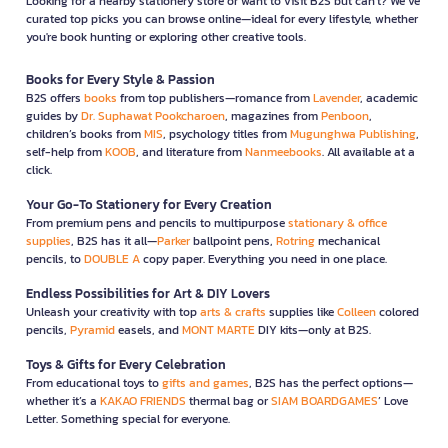
Looking for a nearby stationery store or want to visit B2S but can't? We’ve
curated top picks you can browse online—ideal for every lifestyle, whether
you're book hunting or exploring other creative tools.
Books for Every Style & Passion
B2S offers
books
from top publishers—romance from
Lavender
, academic
guides by
Dr. Suphawat Pookcharoen
, magazines from
Penboon
,
children’s books from
MIS
, psychology titles from
Mugunghwa Publishing
,
self-help from
KOOB
, and literature from
Nanmeebooks
. All available at a
click.
Your Go-To Stationery for Every Creation
From premium pens and pencils to multipurpose
stationary & office
supplies
, B2S has it all—
Parker
ballpoint pens,
Rotring
mechanical
pencils, to
DOUBLE A
copy paper. Everything you need in one place.
Endless Possibilities for Art & DIY Lovers
Unleash your creativity with top
arts & crafts
supplies like
Colleen
colored
pencils,
Pyramid
easels, and
MONT MARTE
DIY kits—only at B2S.
Toys & Gifts for Every Celebration
From educational toys to
gifts and games
, B2S has the perfect options—
whether it’s a
KAKAO FRIENDS
thermal bag or
SIAM BOARDGAMES
’ Love
Letter. Something special for everyone.