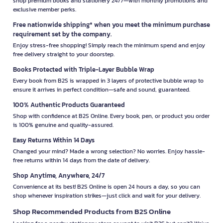
shop premium books and stationery 24/7—with monthly promotions and
exclusive member perks.
Free nationwide shipping* when you meet the minimum purchase
requirement set by the company.
Enjoy stress-free shopping! Simply reach the minimum spend and enjoy
free delivery straight to your doorstep.
Books Protected with Triple-Layer Bubble Wrap
Every book from B2S is wrapped in 3 layers of protective bubble wrap to
ensure it arrives in perfect condition—safe and sound, guaranteed.
100% Authentic Products Guaranteed
Shop with confidence at B2S Online. Every book, pen, or product you order
is 100% genuine and quality-assured.
Easy Returns Within 14 Days
Changed your mind? Made a wrong selection? No worries. Enjoy hassle-
free returns within 14 days from the date of delivery.
Shop Anytime, Anywhere, 24/7
Convenience at its best! B2S Online is open 24 hours a day, so you can
shop whenever inspiration strikes—just click and wait for your delivery.
Shop Recommended Products from B2S Online