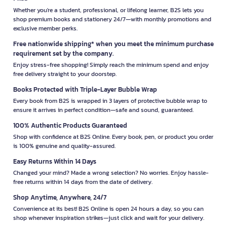
Whether you're a student, professional, or lifelong learner, B2S lets you
shop premium books and stationery 24/7—with monthly promotions and
exclusive member perks.
Free nationwide shipping* when you meet the minimum purchase
requirement set by the company.
Enjoy stress-free shopping! Simply reach the minimum spend and enjoy
free delivery straight to your doorstep.
Books Protected with Triple-Layer Bubble Wrap
Every book from B2S is wrapped in 3 layers of protective bubble wrap to
ensure it arrives in perfect condition—safe and sound, guaranteed.
100% Authentic Products Guaranteed
Shop with confidence at B2S Online. Every book, pen, or product you order
is 100% genuine and quality-assured.
Easy Returns Within 14 Days
Changed your mind? Made a wrong selection? No worries. Enjoy hassle-
free returns within 14 days from the date of delivery.
Shop Anytime, Anywhere, 24/7
Convenience at its best! B2S Online is open 24 hours a day, so you can
shop whenever inspiration strikes—just click and wait for your delivery.