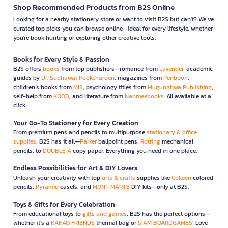
Shop Recommended Products from B2S Online
Looking for a nearby stationery store or want to visit B2S but can't? We’ve
curated top picks you can browse online—ideal for every lifestyle, whether
you're book hunting or exploring other creative tools.
Books for Every Style & Passion
B2S offers
books
from top publishers—romance from
Lavender
, academic
guides by
Dr. Suphawat Pookcharoen
, magazines from
Penboon
,
children’s books from
MIS
, psychology titles from
Mugunghwa Publishing
,
self-help from
KOOB
, and literature from
Nanmeebooks
. All available at a
click.
Your Go-To Stationery for Every Creation
From premium pens and pencils to multipurpose
stationary & office
supplies
, B2S has it all—
Parker
ballpoint pens,
Rotring
mechanical
pencils, to
DOUBLE A
copy paper. Everything you need in one place.
Endless Possibilities for Art & DIY Lovers
Unleash your creativity with top
arts & crafts
supplies like
Colleen
colored
pencils,
Pyramid
easels, and
MONT MARTE
DIY kits—only at B2S.
Toys & Gifts for Every Celebration
From educational toys to
gifts and games
, B2S has the perfect options—
whether it’s a
KAKAO FRIENDS
thermal bag or
SIAM BOARDGAMES
’ Love