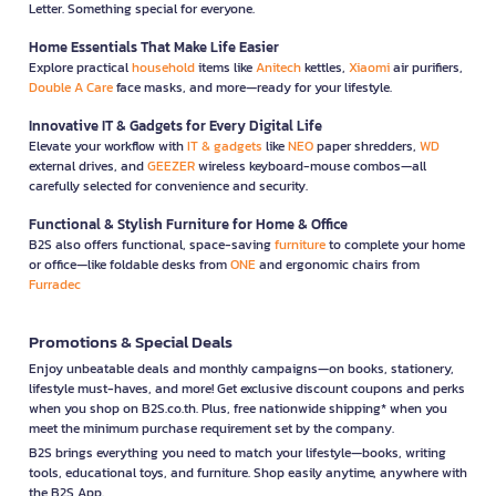
Letter. Something special for everyone.
Home Essentials That Make Life Easier
Explore practical
household
items like
Anitech
kettles,
Xiaomi
air purifiers,
Double A Care
face masks, and more—ready for your lifestyle.
Innovative IT & Gadgets for Every Digital Life
Elevate your workflow with
IT & gadgets
like
NEO
paper shredders,
WD
external drives, and
GEEZER
wireless keyboard-mouse combos—all
carefully selected for convenience and security.
Functional & Stylish Furniture for Home & Office
B2S also offers functional, space-saving
furniture
to complete your home
or office—like foldable desks from
ONE
and ergonomic chairs from
Furradec
Promotions & Special Deals
Enjoy unbeatable deals and monthly campaigns—on books, stationery,
lifestyle must-haves, and more! Get exclusive discount coupons and perks
when you shop on B2S.co.th. Plus, free nationwide shipping* when you
meet the minimum purchase requirement set by the company.
B2S brings everything you need to match your lifestyle—books, writing
tools, educational toys, and furniture. Shop easily anytime, anywhere with
the B2S App.