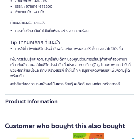
สำนักพิมพ์: เฮลโลคิดส์
ISBN : 9786164678200
จำนวนหน้า : 24 หน้า
คำแนะนำและข้อควรระวัง
ควรเก็บรักษาสินค้าไว้ในที่แห้งและห่างจากความร้อน
Tip. เทคนิคเล็กๆ ที่แนะนำ
การใช้คำศัพท์ในชีวิตประจำวันพร้อมกับภาพจะช่วยให้เด็กๆ จดจำได้ดียิ่งขึ้น
เพิ่มการเรียนรู้และความสนุกให้กับเด็กๆ ของคุณด้วยการเรียนรู้คำศัพท์สองภาษา
เกี่ยวกับผักและผลไม้ในชีวิตประจำวัน สื่อประกอบการเรียนรู้ในรูปแบบภาพวาดน่ารักที่
ช่วยฝึกกล้ามเนื้อและทักษะสร้างสรรค์ ทำให้เด็ก ๆ สนุกเพลิดเพลินและเพิ่มความรู้ได้
พร้อมกัน
#คำศัพท์สองภาษา #ผักผลไม้ #การเรียนรู้ #เด็กดินเล่น #ทักษะสร้างสรรค์
Product Information
Customer who bought this also bought