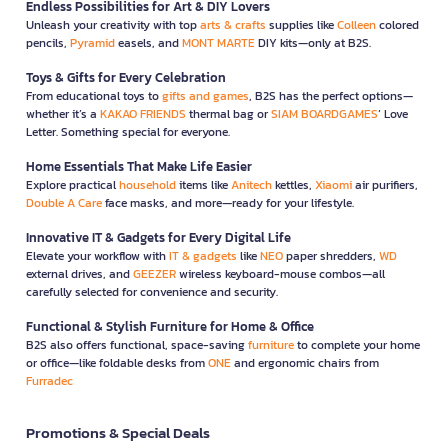
Endless Possibilities for Art & DIY Lovers
Unleash your creativity with top
arts & crafts
supplies like
Colleen
colored
pencils,
Pyramid
easels, and
MONT MARTE
DIY kits—only at B2S.
Toys & Gifts for Every Celebration
From educational toys to
gifts and games
, B2S has the perfect options—
whether it’s a
KAKAO FRIENDS
thermal bag or
SIAM BOARDGAMES
’ Love
Letter. Something special for everyone.
Home Essentials That Make Life Easier
Explore practical
household
items like
Anitech
kettles,
Xiaomi
air purifiers,
Double A Care
face masks, and more—ready for your lifestyle.
Innovative IT & Gadgets for Every Digital Life
Elevate your workflow with
IT & gadgets
like
NEO
paper shredders,
WD
external drives, and
GEEZER
wireless keyboard-mouse combos—all
carefully selected for convenience and security.
Functional & Stylish Furniture for Home & Office
B2S also offers functional, space-saving
furniture
to complete your home
or office—like foldable desks from
ONE
and ergonomic chairs from
Furradec
Promotions & Special Deals