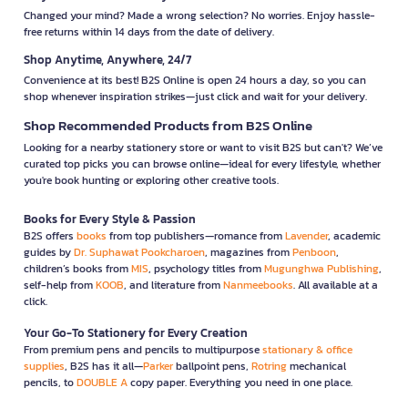
Changed your mind? Made a wrong selection? No worries. Enjoy hassle-
free returns within 14 days from the date of delivery.
Shop Anytime, Anywhere, 24/7
Convenience at its best! B2S Online is open 24 hours a day, so you can
shop whenever inspiration strikes—just click and wait for your delivery.
Shop Recommended Products from B2S Online
Looking for a nearby stationery store or want to visit B2S but can't? We’ve
curated top picks you can browse online—ideal for every lifestyle, whether
you're book hunting or exploring other creative tools.
Books for Every Style & Passion
B2S offers
books
from top publishers—romance from
Lavender
, academic
guides by
Dr. Suphawat Pookcharoen
, magazines from
Penboon
,
children’s books from
MIS
, psychology titles from
Mugunghwa Publishing
,
self-help from
KOOB
, and literature from
Nanmeebooks
. All available at a
click.
Your Go-To Stationery for Every Creation
From premium pens and pencils to multipurpose
stationary & office
supplies
, B2S has it all—
Parker
ballpoint pens,
Rotring
mechanical
pencils, to
DOUBLE A
copy paper. Everything you need in one place.