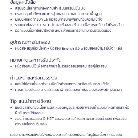
ข้อมูลหนังสือ
สรุปย่อเนื้อหาภาษาอังกฤษสำหรับนักเรียนชั้น ป.6
ครอบคลุมคำศัพท์ หมวดหมู่ บทสนทนา และไวยากรณ์พื้นฐาน
มีแบบฝึกหัดท้ายบท และข้อสอบท้ายบทเพื่อทบทวนความเข้าใจ
รวมแนวข้อสอบ O-NET ป.6 และข้อสอบเข้า ม.1 เพื่อการเตรียมตัวที่รอบด้าน
ออกแบบเนื้อหาให้เข้าใจง่าย เหมาะสำหรับการอ่านทบทวนด้วยตนเอง
อุปกรณ์ภายในกล่อง
หนังสือ สรุปย่อเนื้อหา + ข้อสอบ English ป.6 พร้อมสอบเข้าม.1 มั่นใจ 1 เล่ม
หมายเหตุและการรับประกัน
หนังสือเล่มนี้ใช้เพื่อการศึกษา ไม่รวมเฉลยแยกเล่มหรือคู่มือเสริม
คำแนะนำและข้อควรระวัง
แนะนำให้อ่านซ้ำและทำแบบฝึกหัดท้ายบททุกชุดเพื่อเสริมความเข้าใจ
ควรเตรียมดินสอ ยางลบ และนาฬิกาเมื่อลองทำข้อสอบจริงเพื่อฝึกจับเวลา
Tip. แนะนำการใช้งาน
แบ่งเวลาทบทวนเนื้อหาแต่ละหมวดหมู่วันละหัวข้อ พร้อมทำแบบฝึกหัดท้ายบทเพื่อ
ฝึกวิเคราะห์ข้อสอบ
ลองทำแนวข้อสอบ O-NET และสอบเข้า ม.1 ในสภาพแวดล้อมจำลอง เพื่อเสริม
ความมั่นใจก่อนวันจริง
เสริมความพร้อมให้มั่นใจก่อนสอบเข้า ม.1 ด้วยหนังสือ “สรุปย่อเนื้อหา + ข้อสอบ