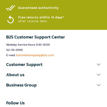
Guaranteed authenticity​
Free returns within 14 days*
after receive date
B2S Customer Support Center
Workday Service Hours 8.30-18.00
02-115-0999
E-mail:
b2sonlineshopping@b2s.co.th
Customer Support
About us
Business Group
Follow Us​