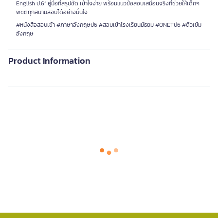
English ป.6” คู่มือที่สรุปชัด เข้าใจง่าย พร้อมแนวข้อสอบเสมือนจริงที่ช่วยให้เด็กๆ
พิชิตทุกสนามสอบได้อย่างมั่นใจ
#หนังสือสอบเข้า #ภาษาอังกฤษป6 #สอบเข้าโรงเรียนมัธยม #ONETป6 #ติวเข้ม
อังกฤษ
Product Information