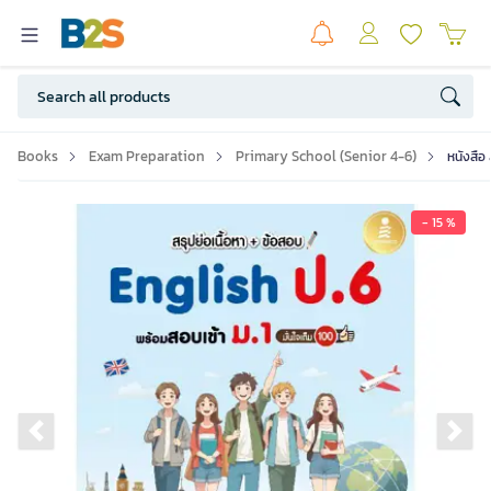
Books
Exam Preparation
Primary School (Senior 4-6)
หนังสือ 
- 15 %
Previous slide
Ne