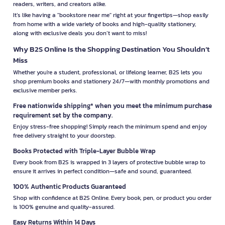
readers, writers, and creators alike.
It’s like having a "bookstore near me" right at your fingertips—shop easily
from home with a wide variety of books and high-quality stationery,
along with exclusive deals you don’t want to miss!
Why B2S Online Is the Shopping Destination You Shouldn’t
Miss
Whether you're a student, professional, or lifelong learner, B2S lets you
shop premium books and stationery 24/7—with monthly promotions and
exclusive member perks.
Free nationwide shipping* when you meet the minimum purchase
requirement set by the company.
Enjoy stress-free shopping! Simply reach the minimum spend and enjoy
free delivery straight to your doorstep.
Books Protected with Triple-Layer Bubble Wrap
Every book from B2S is wrapped in 3 layers of protective bubble wrap to
ensure it arrives in perfect condition—safe and sound, guaranteed.
100% Authentic Products Guaranteed
Shop with confidence at B2S Online. Every book, pen, or product you order
is 100% genuine and quality-assured.
Easy Returns Within 14 Days