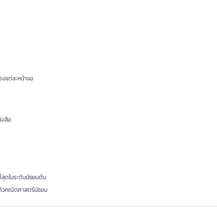
องแต่ละหน้าจอ
ังสือ
่สุดในระดับมัธยมต้น
ติวคณิตศาสตร์มัธยม