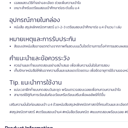
เฉลยแสดงวิธีทำอย่างละเอียด ช่วยเพิ่มความเข้าใจ
เหมาะสำหรับเตรียมสอบเข้าศึกษาต่อระดับชั้น ม.4
อุปกรณ์ภายในกล่อง
หนังสือ สรุปหลักคณิตศาสตร์ ม.1-2-3 เตรียมสอบเข้าศึกษาต่อ ม.4 จำนวน 1 เล่ม
หมายเหตุและการรับประกัน
สีของปกหนังสืออาจแตกต่างจากภาพที่แสดงบนเว็บไซต์ตามการตั้งค่าการแสดงผลข
คำแนะนำและข้อควรระวัง
ควรอ่านและทำแบบทดสอบอย่างสม่ำเสมอ เพื่อเพิ่มความมั่นใจในการสอบ
เก็บรักษาหนังสือให้พ้นจากความชื้นและแสงแดดโดยตรง เพื่อยืดอายุการใช้งานของหน
Tip. แนะนำการใช้งาน
แบ่งเวลาฝึกทำแบบทดสอบวันละชุด พร้อมตรวจสอบเฉลยเพื่อทบทวนความเข้าใจ
สามารถใช้คู่กับการเรียนในห้องเรียนหรือเรียนเสริมเพื่อผลลัพธ์ที่ดีขึ้น
เสริมความมั่นใจก่อนสอบเข้า ม.4 ด้วยหนังสือสรุปหลักคณิตศาสตร์ที่ครบถ้วนและละเอียดที
#สรุปคณิตศาสตร์ #เตรียมสอบเข้าม4 #หนังสือเรียนคณิต #แบบทดสอบพร้อมเฉลย #
Product Information