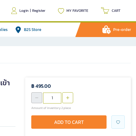
Login
|
Register
MY FAVORITE
CART
plies
B2S Store
Pre-order
เข้า
฿ 495.00
Amount of inventory 2 piece
ADD TO CART