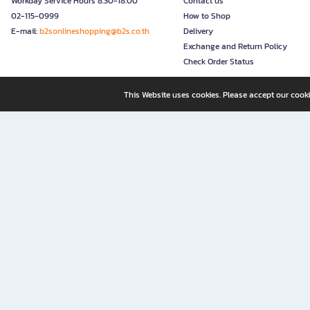
Workday Service Hours 8.30-18.00
Contact us
02-115-0999
How to Shop
E-mail:
b2sonlineshopping@b2s.co.th
Delivery
Exchange and Return Policy
Check Order Status
This Website uses cookies. Please accept our cooki
B2S, a business unit of Central Retail Corporation Public Compa
B2S Online: Your Destination for Books, Stationery, and Insp
B2S Online is your all-in-one bookstore and stationery shop, perfect for readers, w