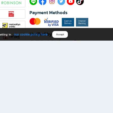
Payment Methods
Verified by
our cookie policy here
etting in
Accept
Download B2S app