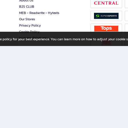
About Us
B2S CLUB
MEB - Readwrite - Hytexts
Our Stores
Privacy Policy
Cookie Policy
Investor Relations
e policy for your best experience. You can learn more on how to adjust your cookie s
ny Limited
iration for All Ages
riters, and creators alike.