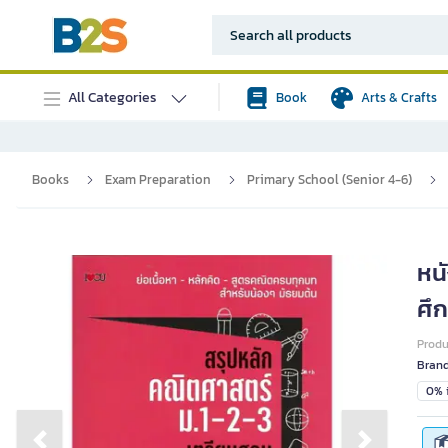
All Categories
Book
Arts & Crafts
Books
Exam Preparation
Primary School (Senior 4-6)
หน
ศึก
Prod
Bran
0% i